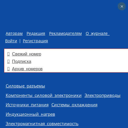
×
×
Авторам
Редакция
Рекламодателям
О журнале
Войти
|
Регистрация
Свежий номер
Подписка
Архив номеров
Skip to content
Силовые разъемы
Компоненты силовой электроники
Электроприводы
Источники питания
Системы охлаждения
Индукционный нагрев
Электромагнитная совместимость