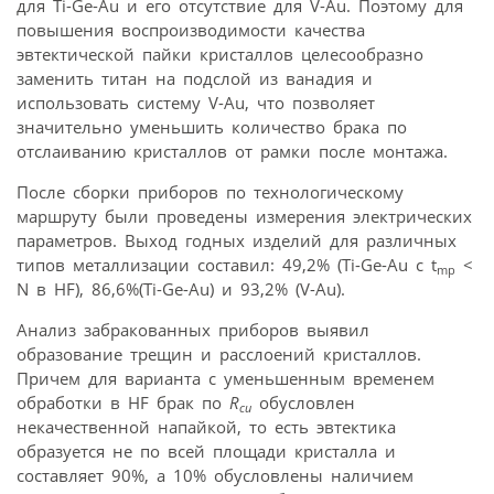
для Ti-Ge-Au и его отсутствие для V-Au. Поэтому для
повышения воспроизводимости качества
эвтектической пайки кристаллов целесообразно
заменить титан на подслой из ванадия и
использовать систему V-Au, что позволяет
значительно уменьшить количество брака по
отслаиванию кристаллов от рамки после монтажа.
После сборки приборов по технологическому
маршруту были проведены измерения электрических
параметров. Выход годных изделий для различных
типов металлизации составил: 49,2% (Ti-Ge-Au c t
<
mр
N в HF), 86,6%(Ti-Ge-Au) и 93,2% (V-Au).
Анализ забракованных приборов выявил
образование трещин и расслоений кристаллов.
Причем для варианта с уменьшенным временем
обработки в HF брак по
R
обусловлен
сu
некачественной напайкой, то есть эвтектика
образуется не по всей площади кристалла и
составляет 90%, а 10% обусловлены наличием