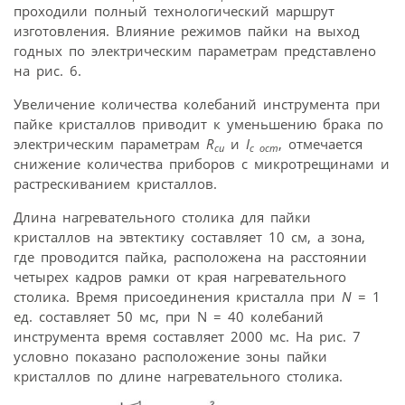
проходили полный технологический маршрут
изготовления. Влияние режимов пайки на выход
годных по электрическим параметрам представлено
на рис. 6.
Увеличение количества колебаний инструмента при
пайке кристаллов приводит к уменьшению брака по
электрическим параметрам
R
и
I
, отмечается
сu
с осm
снижение количества приборов с микротрещинами и
растрескиванием кристаллов.
Длина нагревательного столика для пайки
кристаллов на эвтектику составляет 10 см, а зона,
где проводится пайка, расположена на расстоянии
четырех кадров рамки от края нагревательного
столика. Время присоединения кристалла при
N
= 1
ед. составляет 50 мс, при N = 40 колебаний
инструмента время составляет 2000 мс. На рис. 7
условно показано расположение зоны пайки
кристаллов по длине нагревательного столика.