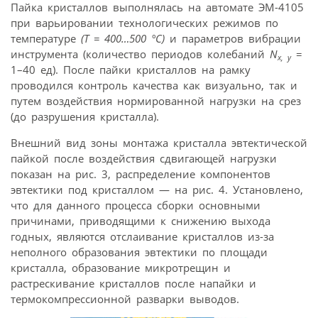
Пайка кристаллов выполнялась на автомате ЭМ-4105
при варьировании технологических режимов по
температуре
(Т = 400…500 °С)
и параметров вибрации
инструмента (количество периодов колебаний
N
=
x, y
1–40 ед). После пайки кристаллов на рамку
проводился контроль качества как визуально, так и
путем воздействия нормированной нагрузки на срез
(до разрушения кристалла).
Внешний вид зоны монтажа кристалла эвтектической
пайкой после воздействия сдвигающей нагрузки
показан на рис. 3, распределение компонентов
эвтектики под кристаллом — на рис. 4. Установлено,
что для данного процесса сборки основными
причинами, приводящими к снижению выхода
годных, являются отслаивание кристаллов из-за
неполного образования эвтектики по площади
кристалла, образование микротрещин и
растрескивание кристаллов после напайки и
термокомпрессионной разварки выводов.