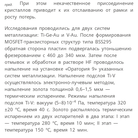
При этом некачественное присоединение
пред.
кристаллов приводит к их отслаиванию от рамки и
росту потерь.
Исследования проводились для двух систем
металлизации: Ti-Ge-Au и V-Au. После формирования
MOSFET-транзисторных структур типа BSS295
обратная сторона пластин подвергалась утоньшению
фрезерованием с 460 до 340 мкм. Затем после
отмывок и обработки в растворе HF проводилось
напыление на установке «Оратория 9» указанных
систем металлизации. Напыление подслоя Ti-V
осуществлялось электронно-лучевым методом,
напыление золота толщиной 0,6–1,5 мкм —
термическим испарением. Режимы напыления
–4
подслоя Ti-V: вакуум (5–8)·10
Па, температура 320
±20 °С, время 40 с. Золото распылялось термическим
испарением из двух испарителей в два этапа: I этап
— температура 280 °С, время 10 мин; II этап —
температура 150 °С, время 12 мин.