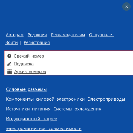
×
×
Авторам
Редакция
Рекламодателям
О журнале
Войти
|
Регистрация
Свежий номер
Подписка
Архив номеров
Skip to content
Силовые разъемы
Компоненты силовой электроники
Электроприводы
Источники питания
Системы охлаждения
Индукционный нагрев
Электромагнитная совместимость