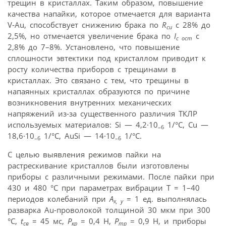
трещин в кристаллах. Таким образом, повышение
качества напайки, которое отмечается для варианта
V-Au, способствует снижению брака по
R
с 28% до
сu
2,5%, но отмечается увеличение брака по
I
с
с осm
2,8% до 7–8%. Установлено, что повышение
сплошности эвтектики под кристаллом приводит к
росту количества приборов с трещинами в
кристаллах. Это связано с тем, что трещины в
напаянных кристаллах образуются по причине
возникновения внутренних механических
напряжений из-за существенного различия ТКЛР
используемых материалов: Si — 4,2·10
1/°С, Cu —
–6
18,6·10
1/°С, AuSi — 14·10
1/°С.
–6
–6
С целью выявления режимов пайки на
растрескивание кристаллов были изготовлены
приборы с различными режимами. После пайки при
430 и 480 °С при параметрах вибрации Т = 1–40
периодов колебаний при
А
= 1 ед. выполнялась
x, y
разварка Au-проволокой толщиной 30 мкм при 300
°С,
t
= 45 мс,
Р
= 0,4 Н,
Р
= 0,9 Н, и приборы
св
кр
тр