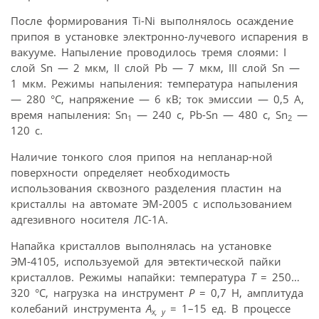
После формирования Ti-Ni выполнялось осаждение
припоя в установке электронно-лучевого испарения в
вакууме. Напыление проводилось тремя слоями: I
слой Sn — 2 мкм, II слой Pb — 7 мкм, III слой Sn —
1 мкм. Режимы напыления: температура напыления
— 280 °С, напряжение — 6 кВ; ток эмиссии — 0,5 А,
время напыления: Sn
— 240 с, Pb-Sn — 480 с, Sn
—
1
2
120 с.
Наличие тонкого слоя припоя на непланар-ной
поверхности определяет необходимость
использования сквозного разделения пластин на
кристаллы на автомате ЭМ-2005 с использованием
адгезивного носителя ЛС-1А.
Напайка кристаллов выполнялась на установке
ЭМ-4105, используемой для эвтектической пайки
кристаллов. Режимы напайки: температура
Т
= 250…
320 °С, нагрузка на инструмент
Р
= 0,7 Н, амплитуда
колебаний инструмента
A
= 1–15 ед. В процессе
x, y