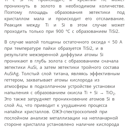
проникнуть в золото в необходимом количестве.
Поэтому площадь образования эвтектики под
кристаллом мала и происходит его отслаивание.
Реакция между Ti и Si в этом случае может
проходить только при 900 °С с образованием TiSi2.
В случае малой толщины остаточного оксида < 50 A
при температуре пайки образуется TiSi2, и в
результате межзеренной диффузии атомы Si
проникают в глубь золота с образованием сначала
эвтектики AuSi, а затем эвтектики тройного состава
AuSiAg. Толстый слой титана, являясь эффективным
геттером, захватывает атомы кислорода из
атмосферы в подколпачном устройстве установки
напыления с образованием окисла Ti + Si → TiO
.
2
Это также затрудняет проникновение атомов Si в
слой Au, что приводит к ухудшению процесса
напайки кристаллов. ОЖЭ-спектроскопией при
послойном анализе металлизации на непланарной
стороне кристалла установлено наличие кислорода