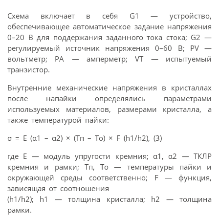
Схема включает в себя G1 — устройство,
обеспечивающее автоматическое задание напряжения
0–20 В для поддержания заданного тока стока; G2 —
регулируемый источник напряжения 0–60 В; PV —
вольтметр; РА — амперметр; VT — испытуемый
транзистор.
Внутренние механические напряжения в кристаллах
после напайки определялись параметрами
используемых материалов, размерами кристалла, а
также температурой пайки:
σ = E (α1 – α2) × (Tп – То) × F (h1/h2), (3)
где Е — модуль упругости кремния; α1, α2 — ТКЛР
кремния и рамки; Tп, То — температуры пайки и
окружающей среды соответственно; F — функция,
зависящая от соотношения
(h1/h2); h1 — толщина кристалла; h2 — толщина
рамки.