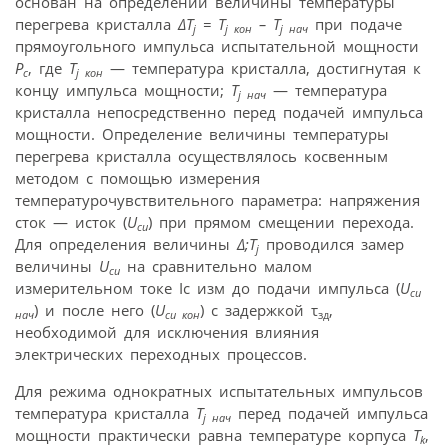
основан на определении величины температуры
перегрева кристалла
ΔT
= T
– T
при подаче
j
j кон
j нач
прямоугольного импульса испытательной мощности
Р
, где
T
— температура кристалла, достигнутая к
с
j кон
концу импульса мощности;
T
— температура
j нач
кристалла непосредственно перед подачей импульса
мощности. Определение величины температуры
перегрева кристалла осуществлялось косвенным
методом с помощью измерения
температурочувствительного параметра: напряжения
сток — исток (
U
) при прямом смещении перехода.
cu
Для определения величины
Δ;T
проводился замер
j
величины
U
на сравнительно малом
cu
измерительном токе Iс изм до подачи импульса (
U
cu
) и после него (
U
) с задержкой τ
,
нач
cu кон
зд
необходимой для исключения влияния
электрических переходных процессов.
Для режима однократных испытательных импульсов
температура кристалла
T
перед подачей импульса
j нач
мощности практически равна температуре корпуса
T
,
k