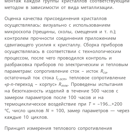
монтаж каждой группы кристаллов соответствующим
методом в зависимости от вида металлизации.
Оценка качества присоединения кристаллов
осуществлялась: визуально с использованием
микроскопа (трещины, сколы, смещения и т. п.);
контролем прочности соединения приложением
сдвигающего усилия к кристаллу. Сборка приборов
осуществлялась в соответствии с технологическим
процессом, после чего проводился контроль и
разбраковка приборов по электрическим и тепловым
параметрам: сопротивление сток – исток
R
,
сu
остаточный ток стока
I
, тепловое сопротивление
с.ост
«
p-n
-переход – корпус»
R
. Проведены испытания
mnк
на безотказность изделий в течение 500 часов с
замером параметров после 100 часов и на
термоциклическое воздействие при
Т
= –196…+200
°С, число циклов
N
= 100, замер параметров — через
каждые 10 циклов.
Принцип измерения теплового сопротивления