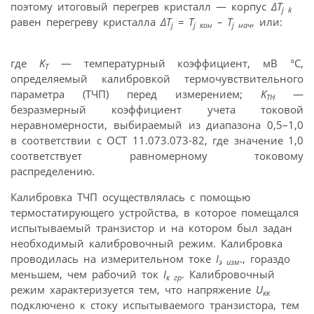
поэтому итоговый перегрев кристалл — корпус
ΔT
j k
равен перегреву кристалла
ΔT
= T
– T
, или:
j
j кон
j нач
где
K
— температурный коэффициент, мВ °С,
T
определяемый калибровкой термочувствительного
параметра (ТЧП) перед измерением;
K
—
TH
безразмерный коэффициент учета токовой
неравномерности, выбираемый из диапазона 0,5–1,0
в соответствии с ОСТ 11.073.073-82, где значение 1,0
соответствует равномерному токовому
распределению.
Калибровка ТЧП осуществлялась с помощью
термостатирующего устройства, в которое помещался
испытываемый транзистор и на котором был задан
необходимый калибровочный режим. Калибровка
проводилась на измерительном токе
I
., гораздо
э изм
меньшем, чем рабочий ток
I
. Калибровочный
к гр
режим характеризуется тем, что напряжение
U
кк
подключено к стоку испытываемого транзистора, тем