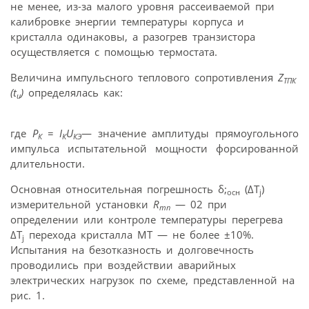
не менее, из-за малого уровня рассеиваемой при
калибровке энергии температуры корпуса и
кристалла одинаковы, а разогрев транзистора
осуществляется с помощью термостата.
Величина импульсного теплового сопротивления
Z
ТПК
(t
)
определялась как:
u
где
P
= I
U
— значение амплитуды прямоугольного
К
К
КЭ
импульса испытательной мощности форсированной
длительности.
Основная относительная погрешность δ;
(ΔT
)
осн
j
измерительной установки
R
— 02 при
mn
определении или контроле температуры перегрева
ΔT
перехода кристалла МТ — не более ±10%.
j
Испытания на безотказность и долговечность
проводились при воздействии аварийных
электрических нагрузок по схеме, представленной на
рис. 1.