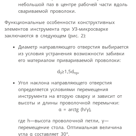
небольшой паз в центре рабочей части вдоль
свариваемой проволоки.
Функциональные особенности конструктивных
элементов инструмента при УЗ-микросварке
заключаются в следующем (рис. 2):
Диаметр направляющего отверстия выбирается
из условия устранения возможности забивки
его материалом привариваемой проволоки:
d
≥1,5d
,
0
пр
Угол наклона направляющего отверстия
определяется условиями перемещения
инструмента на вторую сварку и зависит от
высоты и длины проволочной перемычки:
α = arctg (h/γ),
где h—высота проволочной петли, γ—
перемещение стола. Оптимальная величина
угла α составляет 30°.