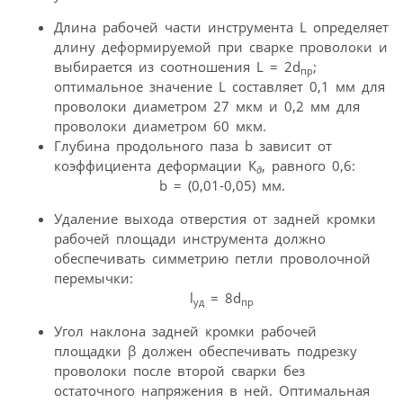
Длина рабочей части инструмента L определяет
длину деформируемой при сварке проволоки и
выбирается из соотношения L = 2d
;
пр
оптимальное значение L составляет 0,1 мм для
проволоки диаметром 27 мкм и 0,2 мм для
проволоки диаметром 60 мкм.
Глубина продольного паза b зависит от
коэффициента деформации К
, равного 0,6:
∂
b = (0,01-0,05) мм.
Удаление выхода отверстия от задней кромки
рабочей площади инструмента должно
обеспечивать симметрию петли проволочной
перемычки:
l
= 8d
уд
пр
Угол наклона задней кромки рабочей
площадки β должен обеспечивать подрезку
проволоки после второй сварки без
остаточного напряжения в ней. Оптимальная