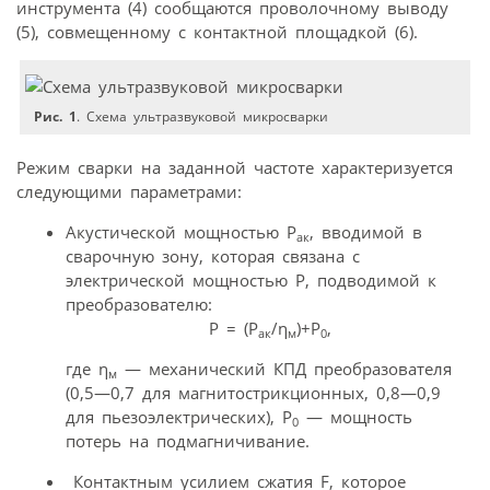
инструмента (4) сообщаются проволочному выводу
(5), совмещенному с контактной площадкой (6).
Рис. 1
. Схема ультразвуковой микросварки
Режим сварки на заданной частоте характеризуется
следующими параметрами:
Акустической мощностью Р
, вводимой в
ак
сварочную зону, которая связана с
электрической мощностью Р, подводимой к
преобразователю:
Р = (Р
/η
)+Р
,
ак
м
0
где η
— механический КПД преобразователя
м
(0,5—0,7 для магнитострикционных, 0,8—0,9
для пьезоэлектрических), Р
— мощность
0
потерь на подмагничивание.
Контактным усилием сжатия F, которое