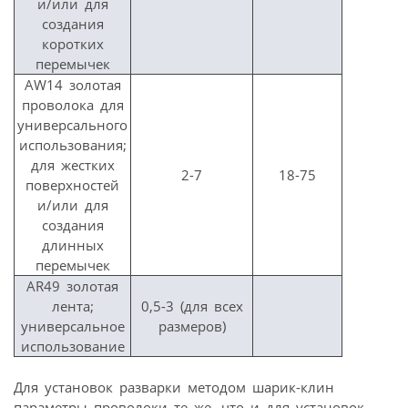
и/или для
создания
коротких
перемычек
AW14 золотая
проволока для
универсального
использования;
для жестких
2-7
18-75
поверхностей
и/или для
создания
длинных
перемычек
AR49 золотая
лента;
0,5-3 (для всех
универсальное
размеров)
использование
Для установок разварки методом шарик-клин
параметры проволоки те же, что и для установок