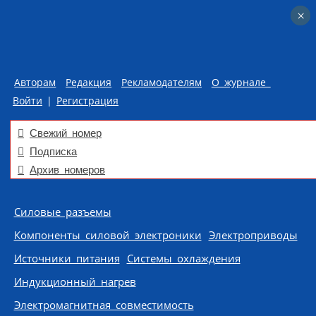
×
×
Авторам
Редакция
Рекламодателям
О журнале
Войти
|
Регистрация
Свежий номер
Подписка
Архив номеров
Skip to content
Силовые разъемы
Компоненты силовой электроники
Электроприводы
Источники питания
Системы охлаждения
Индукционный нагрев
Электромагнитная совместимость