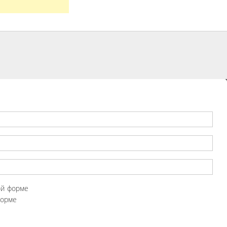
ой форме
форме