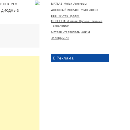
 и к его
MATLAB
Molex
Ангстрем
и диодные
Дорожный порядок
ММП-Ирбис
НПП «Учтех-Профи»
ООО НПФ «Новые Промышленные
Технологии»
Оптрон-Ставрополь
ЭЛИМ
Электрум АВ
Реклама