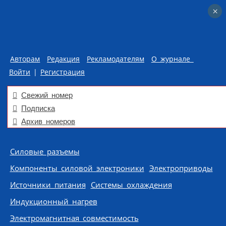
×
×
Авторам
Редакция
Рекламодателям
О журнале
Войти
|
Регистрация
Свежий номер
Подписка
Архив номеров
Skip to content
Силовые разъемы
Компоненты силовой электроники
Электроприводы
Источники питания
Системы охлаждения
Индукционный нагрев
Электромагнитная совместимость