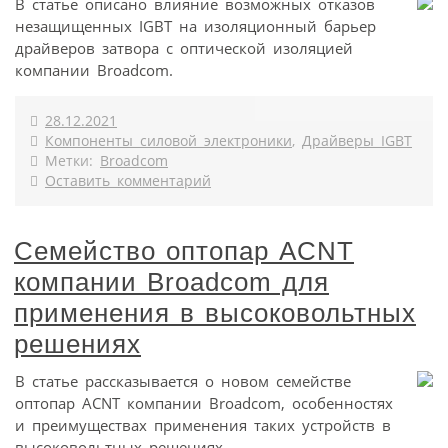
В статье описано влияние возможных отказов
незащищенных IGBT на изоляционный барьер
драйверов затвора с оптической изоляцией
компании Broadcom.
28.12.2021
Компоненты силовой электроники
,
Драйверы IGBT
Метки:
Broadcom
Оставить комментарий
Семейство оптопар ACNT
компании Broadcom для
применения в высоковольтных
решениях
В статье рассказывается о новом семействе
оптопар ACNT компании Broadcom, особенностях
и преимуществах применения таких устройств в
высоковольтных решениях.