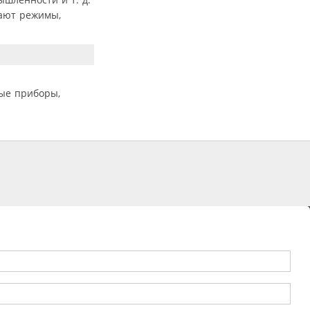
ают режимы,
вые приборы,