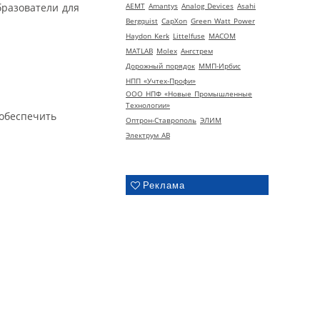
бразователи для
AEMT
Amantys
Analog Devices
Asahi
Bergquist
CapXon
Green Watt Power
Haydon Kerk
Littelfuse
MACOM
MATLAB
Molex
Ангстрем
Дорожный порядок
ММП-Ирбис
НПП «Учтех-Профи»
ООО НПФ «Новые Промышленные
Технологии»
обеспечить
Оптрон-Ставрополь
ЭЛИМ
Электрум АВ
Реклама