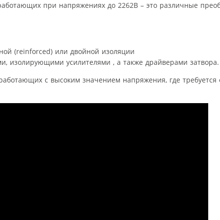
 работающих при напряжениях до 2262В – это различные прео
ой (reinforced) или двойной изоляции
и, изолирующими усилителями , а также драйверами затвора.
работающих с высоким значением напряжения, где требуется 