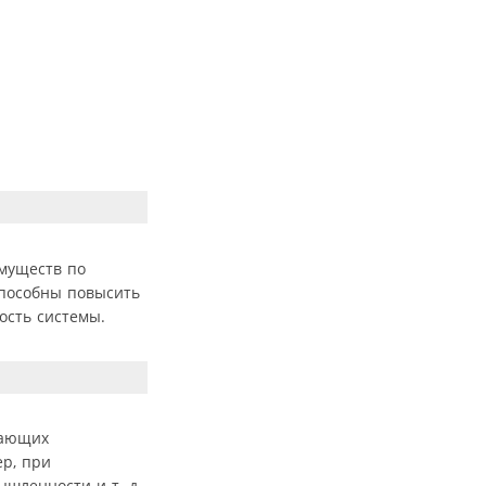
имуществ по
способны повысить
ость системы.
вающих
р, при
шленности и т. д.