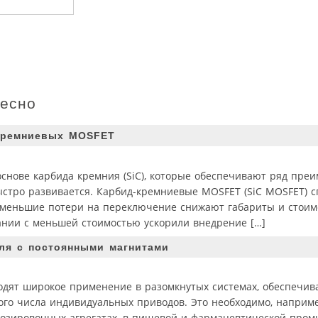
ресно
-кремниевых MOSFET
снове карбида кремния (SiC), которые обеспечивают ряд пре
стро развивается. Карбид-кремниевые MOSFET (SiC MOSFET) 
 меньшие потери на переключение снижают габариты и стоим
ании с меньшей стоимостью ускорили внедрение […]
ля с постоянными магнитами
одят широкое применение в разомкнутых системах, обеспечи
ого числа индивидуальных приводов. Это необходимо, наприме
дозировочных агрегатах, в пищевой и фармацевтической промы