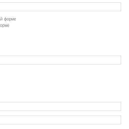
ой форме
форме