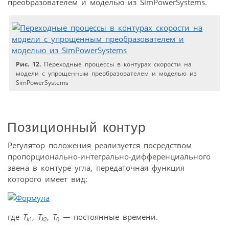
преобразователем и моделью из SimPowerSystems.
Рис. 12.
Переходные процессы в контурах скорости на
модели с упрощенным преобразователем и моделью из
SimPowerSystems
Позиционный контур
Регулятор положения реализуется посредством
пропорционально-интегрально-дифференциального
звена в контуре угла, передаточная функция
которого имеет вид:
где
Т
,
Т
,
Т
—
постоянные времени.
k
1
k
2
0