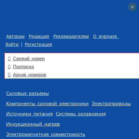
×
×
Авторам
Редакция
Рекламодателям
О журнале
Войти
|
Регистрация
Свежий номер
Подписка
Архив номеров
Skip to content
Силовые разъемы
Компоненты силовой электроники
Электроприводы
Источники питания
Системы охлаждения
Индукционный нагрев
Электромагнитная совместимость