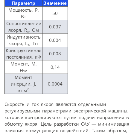
Параметр
Значение
Мощность, Р,
50
Вт
Сопротивление
0,037
якоря, R
, Ом
я
Индуктивность
0,004
якоря, L
, Гн
я
Конструктивная
0,008
постоянная, кФ
Момент, М,
0,14
Н∙м
Момент
инерции, J,
0,0004
2
кг∙м
Скорость и ток якоря являются отдельными
регулируемыми параметрами электрической машины,
которые контролируются путем подачи напряжения в
обмотку якоря. Цель разработки САУ — минимизация
влияния возмущающих воздействий. Таким образом,