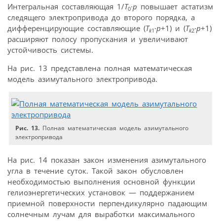
Интегральная составляющая 1/
T
∙
p
повышает астатизм
0
следящего электропривода до второго порядка, а
дифференцирующие составляющие (
T
·
p
+1) и (
T
·
p
+1)
k
1
k
2
расширяют полосу пропускания и увеличивают
устойчивость системы.
На рис. 13 представлена полная математическая
модель азимутального электропривода.
Рис. 13.
Полная математическая модель азимутального
электропривода
На рис. 14 показан закон изменения азимутального
угла в течение суток. Такой закон обусловлен
необходимостью выполнения основной функции
гелиоэнергетических установок — поддержанием
приемной поверхности перпендикулярно падающим
солнечным лучам для выработки максимального