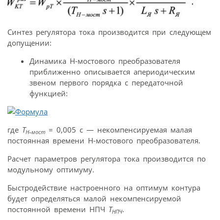
Синтез регулятора тока производится при следующем
допущении:
Динамика H-мостового преобразователя
приближенно описывается апериодическим
звеном первого порядка с передаточной
функцией:
где
Т
= 0,005 с — некомпенсируемая малая
H–мост
постоянная времени H-мостового преобразователя.
Расчет параметров регулятора тока производится по
модульному оптимуму.
Быстродействие настроенного на оптимум контура
будет определяться малой некомпенсируемой
постоянной времени НПЧ
T
.
НПЧ