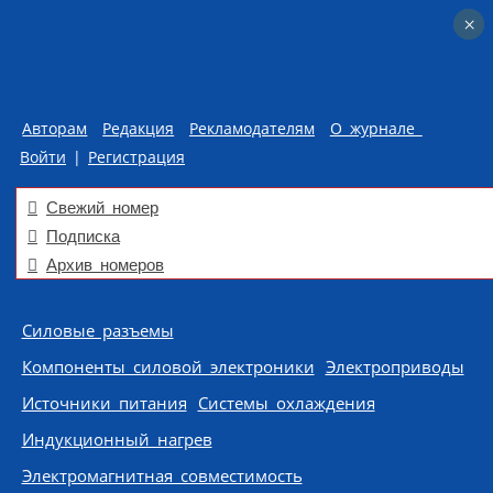
×
×
Авторам
Редакция
Рекламодателям
О журнале
Войти
|
Регистрация
Свежий номер
Подписка
Архив номеров
Skip to content
Силовые разъемы
Компоненты силовой электроники
Электроприводы
Источники питания
Системы охлаждения
Индукционный нагрев
Электромагнитная совместимость