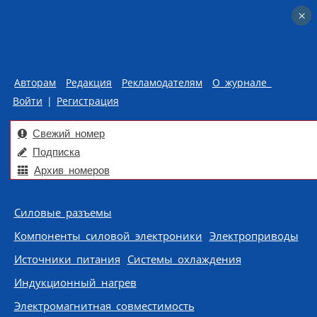
×
×
Авторам
Редакция
Рекламодателям
О журнале
Войти
|
Регистрация
Свежий номер
Подписка
Архив номеров
Skip to content
Силовые разъемы
Компоненты силовой электроники
Электроприводы
Источники питания
Системы охлаждения
Индукционный нагрев
Электромагнитная совместимость