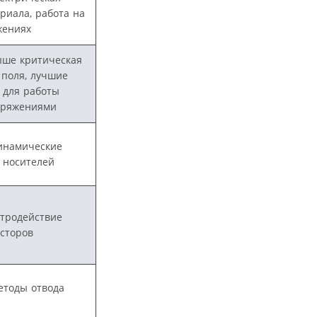
риала, работа на
жениях
ыше критическая
поля, лучшие
 для работы
пряжениями
инамические
 носителей
тродействие
сторов
етоды отвода