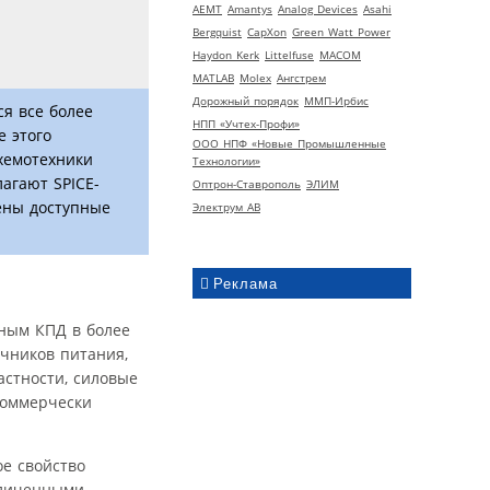
AEMT
Amantys
Analog Devices
Asahi
Bergquist
CapXon
Green Watt Power
Haydon Kerk
Littelfuse
MACOM
MATLAB
Molex
Ангстрем
Дорожный порядок
ММП-Ирбис
я все более
НПП «Учтех-Профи»
е этого
ООО НПФ «Новые Промышленные
хемотехники
Технологии»
агают SPICE-
Оптрон-Ставрополь
ЭЛИМ
рены доступные
Электрум АВ
Реклама
нным КПД в более
очников питания,
астности, силовые
Коммерчески
е свойство
еличенными