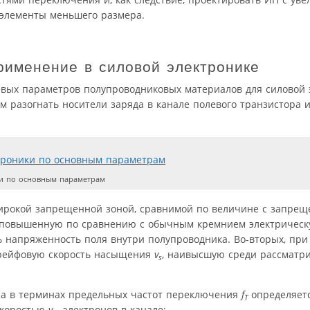
 элементы меньшего размера.
рименение в силовой электронике
евых параметров полупроводниковых материалов для силовой 
 разогнать носители заряда в канале полевого транзистора и
и по основным параметрам
широкой запрещенной зоной, сравнимой по величине с запрещ
т повышенную по сравнению с обычным кремнием электрическ
ть напряженность поля внутри полупроводника. Во-вторых, при
рейфовую скорость насыщения
v
, наивысшую среди рассматр
s
ра в терминах предельных частот переключения
f
определяет
T
скоростью
v
электронов в канале: