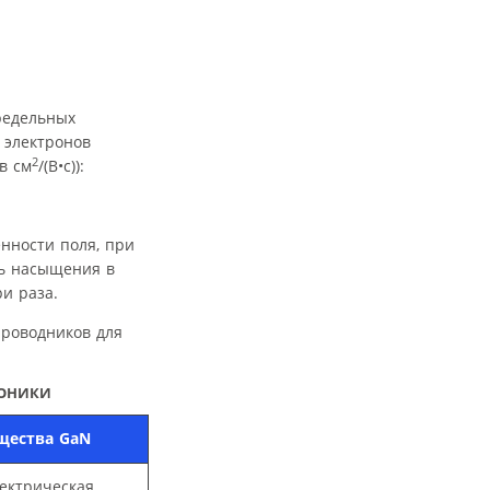
редельных
 электронов
2
в см
/(В•с)):
нности поля, при
ть насыщения в
и раза.
проводников для
РОНИКИ
щества GaN
ектрическая