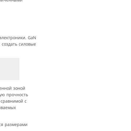
электроники. GaN
 создать силовые
енной зоной
ую прочность
 сравнимой с
иваемых
ся размерами