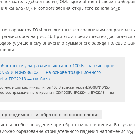
оказатель добротности (FOM, figure of merit) своих приборо
ния канала (
Q
), и сопротивления открытого канала (
R
):
g
ds
 по параметру FOM аналогичные (со сравнимым сопротивлени
ранзисторов на рис. 4). При этом преимущество достигается в
годаря улучшенному значению суммарного заряда полевые Ga
ючения.
отности для различных типов 100-В транзисторов (BSC098N10NS5,
основе традиционного кремния, GS61008P, EPC2204 и EPC2218 — на
я проводимость и обратное восстановление
яется особое поведение при обратном напряжении. В случае 
озможно образование отрицательного падения напряжения
V
DS