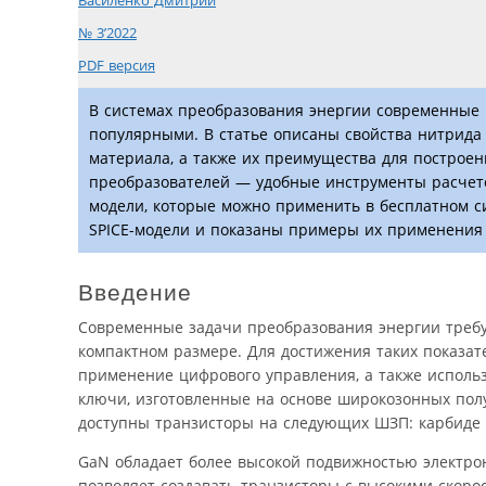
Василенко Дмитрий
№ 3’2022
PDF версия
В системах преобразования энергии современные 
популярными. В статье описаны свойства нитрида г
материала, а также их преимущества для построе
преобразователей — удобные инструменты расчето
модели, которые можно применить в бесплатном си
SPICE-модели и показаны примеры их применения 
Введение
Современные задачи преобразования энергии требу
компактном размере. Для достижения таких показат
применение цифрового управления, а также исполь
ключи, изготовленные на основе широкозонных пол
доступны транзисторы на следующих ШЗП: карбиде к
GaN обладает более высокой подвижностью электро
позволяет создавать транзисторы с высокими скоро