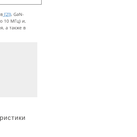
 в
[2])
, GaN-
 10 МГц) и,
я, а также в
ристики