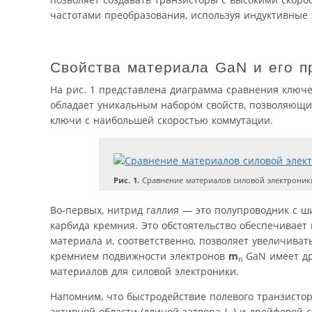
частотами преобразования, используя индуктивные
Свойства материала GaN и его п
На рис. 1 представлена диаграмма сравнения ключ
обладает уникальным набором свойств, позволяющим
ключи с наибольшей скоростью коммутации.
Рис. 1.
Сравнение материалов силовой электроник
Во-первых, нитрид галлия — это полупроводник с 
карбида кремния. Это обстоятельство обеспечивае
материала и, соответственно, позволяет увеличива
кремнием подвижности электронов
m
GaN имеет д
n
материалов для силовой электроники.
Напомним, что быстродействие полевого транзисто
активной области (длиной затвора
L
) и дрейфовой 