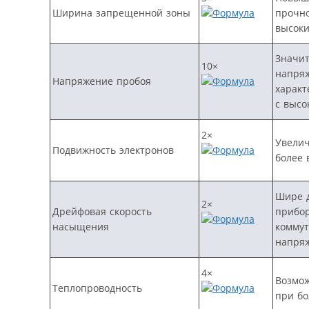
Ширина запрещенной зоны
прочно
высок
Значит
10×
напряж
Напряжение пробоя
характ
с выс
2×
Увелич
Подвижность электронов
более 
Шире 
2×
Дрейфовая скорость
прибор
насыщения
коммут
напря
4×
Возмож
Теплопроводность
при б