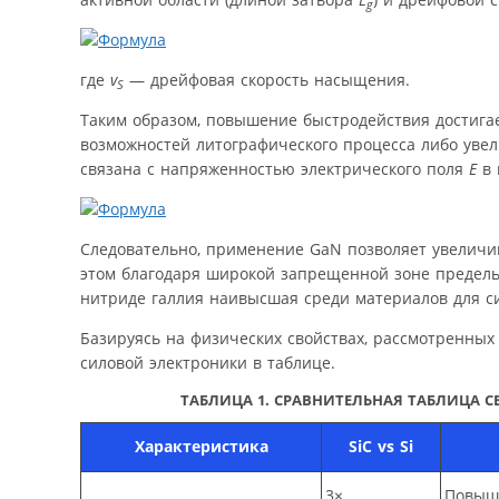
g
где
v
— дрейфовая скорость насыщения.
S
Таким образом, повышение быстродействия достиг
возможностей литографического процесса либо увел
связана с напряженностью электрического поля
E
в 
Следовательно, применение GaN позволяет увеличи
этом благодаря широкой запрещенной зоне предель
нитриде галлия наивысшая среди материалов для си
Базируясь на физических свойствах, рассмотренны
силовой электроники в таблице.
ТАБЛИЦА 1. СРАВНИТЕЛЬНАЯ ТАБЛИЦА
Характеристика
SiC vs Si
3×
Повыш