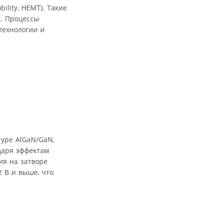
lity, HEMT). Такие
. Процессы
технологии и
туре AlGaN/GaN,
даря эффектам
ия на затворе
 В и выше, что