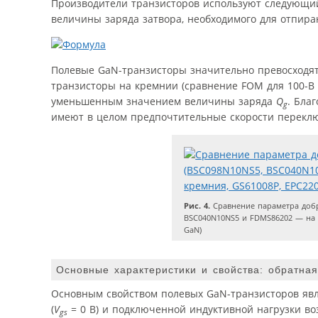
Производители транзисторов используют следующий п
величины заряда затвора, необходимого для отпира
Полевые GaN-транзисторы значительно превосходят
транзисторы на кремнии (сравнение FOM для 100-В т
уменьшенным значением величины заряда
Q
. Бла
g
имеют в целом предпочтительные скорости перекл
Рис. 4.
Сравнение параметра добр
BSC040N10NS5 и FDMS86202 — на 
GaN)
Основные характеристики и свойства: обратна
Основным свойством полевых GaN-транзисторов явл
(
V
= 0 В) и подключенной индуктивной нагрузки в
gs