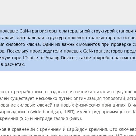
полевые GaN-транзисторы с латеральной структурой становятс
аллия, латеральная структура полевого транзистора на основ
ния силового ключа. Один из важных моментов при проверке с
в. Поскольку производители полевых GaN-транзисторов предл
муляторе LTspice от Analog Devices, также подробно рассмот
в расчетах.
ют от разработчиков создавать источники питания с улучше
елей существует несколько путей: оптимизация топологий ист
зование силовых ключей на новых физических принципах. В ч
упроводников (wide bandgap, ШЗП), имеют ряд преимуществ. 
ремния (SiC) и нитриде галлия (GaN).
нов в сравнении с кремнием и карбидом кремния. Это ключево
стями переключения и, как следствие, проектировать ИП с ув