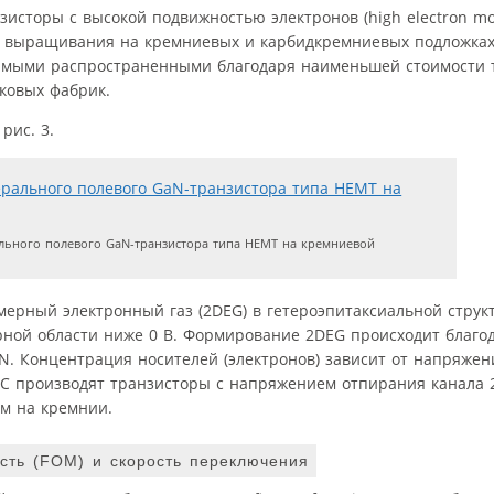
сторы с высокой подвижностью электронов (high electron mobi
о выращивания на кремниевых и карбидкремниевых подложках
самыми распространенными благодаря наименьшей стоимости 
ковых фабрик.
рис. 3.
льного полевого GaN-транзистора типа HEMT на кремниевой
мерный электронный газ (2DEG) в гетероэпитаксиальной струк
ной области ниже 0 В. Формирование 2DEG происходит благо
N. Концентрация носителей (электронов) зависит от напряжен
PC производят транзисторы с напряжением отпирания канала 2
м на кремнии.
ость (FOM) и скорость переключения