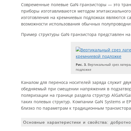
Современные полевые GaN-транзис­торы — это транзи
приборы изготавливаются методом эпитаксиальног
изготовления на кремниевых подложках являются 
возможности использования обычных полупроводни
Пример структуры GaN-транзистора представлен на 
Рис. 3.
Вертикальный срез латера
подложке
Каналом для переноса носителей заряда служит дву
обедняемый при смещении напряжения в подзатвор
поляризации на границе раздела структур AlGaN/Ga
таких полевых структур. Компании GaN Systems и E
близко по параметрам к традиционным транзистора
Основные характеристики и свойства: добротн