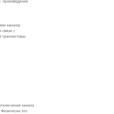
в: произведение
ем канала)
 связи с
N-транзисторы
отключения канала
. Физически это