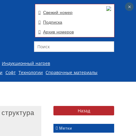
×
×
Свежий номер
Подписка
Архив номеров
Поиск
Индукционный нагрев
ии
Софт
Технологии
Справочные материалы
 структура
Метки