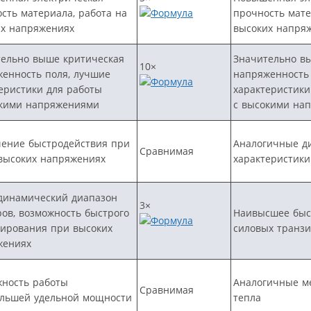
сть материала, работа на
прочность мате
их напряжениях
высоких напря
ельно выше критическая
Значительно в
10×
енность поля, лучшие
напряженность 
еристики для работы
характеристики
окими напряжениями
с высокими на
ение быстродействия при
Аналогичные д
Сравнимая
высоких напряжениях
характеристики
динамический диапазон
3×
ов, возможность быстрого
Наивысшее быс
ирования при высоких
силовых транзи
жениях
ность работы
Аналогичные м
Сравнимая
ольшей удельной мощности
тепла