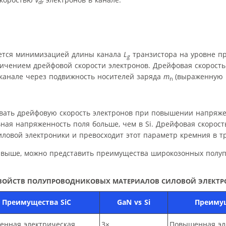
dr
ается минимизацией длины канала
L
транзистора на уровне п
g
ичением дрейфовой скорости электронов. Дрейфовая скорость
канале через подвижность носителей заряда
m
(выраженную 
n
вать дрейфовую скорость электронов при повышении напряже
ная напряженность поля больше, чем в Si. Дрейфовая скорос
ловой электроники и превосходит этот параметр кремния в тр
х выше, можно представить преимущества широкозонных полу
 СВОЙСТВ ПОЛУПРОВОДНИКОВЫХ МАТЕРИАЛОВ СИЛОВОЙ ЭЛЕКТ
Преимущества SiC
GaN vs Si
Преиму
енная электрическая
3×
Повышенная эл