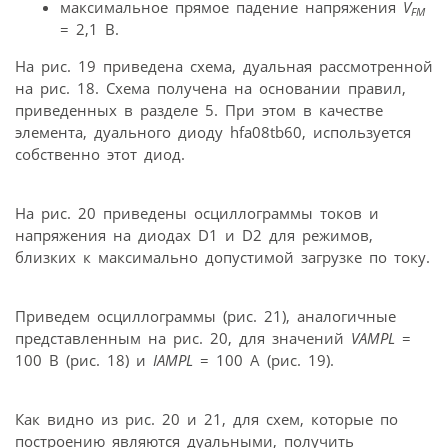
максимальное прямое падение напряжения
V
FM
= 2,1 В.
На рис. 19 приведена схема, дуальная рассмотренной
на рис. 18. Схема получена на основании правил,
приведенных в разделе 5. При этом в качестве
элемента, дуального диоду hfa08tb60, используется
собственно этот диод.
На рис. 20 приведены осциллограммы токов и
напряжения на диодах D1 и D2 для режимов,
близких к максимально допустимой загрузке по току.
Приведем осциллограммы (рис. 21), аналогичные
представленным на рис. 20, для значений
VAMPL
=
100 В (рис. 18) и
IAMPL
= 100 А (рис. 19).
Как видно из рис. 20 и 21, для схем, которые по
построению являются дуальными, получить