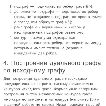
подграф — подмножество ребер графа (
Н
);
1
дополнение подграфа — подмножество ребер
графа, не входящее в подграф, которое в сумме
с последним образует граф (
Н
);
2
ранг графа с
v
вершинами и числом
p
изолированных подграфов равен
v–p
;
контур — замкнутая однократная
последовательность ребер, все вершины между
которыми имеют степень 2 (вершине
инцидентны два ребра).
4. Построение дуального графа
по исходному графу
Для построения дуального графа необходимо
предварительно построить систему независимых
контуров исходного графа. Формальные алгоритмы
построения систем независимых контуров графа
многократно описаны в литературе (например [5]) и
в данной работе не даются. Ниже приведен простой