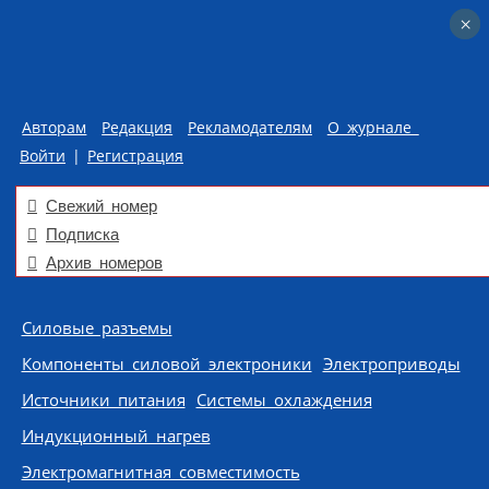
×
×
Авторам
Редакция
Рекламодателям
О журнале
Войти
|
Регистрация
Свежий номер
Подписка
Архив номеров
Skip to content
Силовые разъемы
Компоненты силовой электроники
Электроприводы
Источники питания
Системы охлаждения
Индукционный нагрев
Электромагнитная совместимость