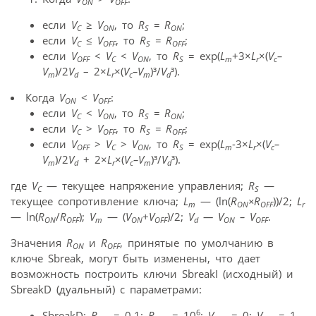
ON
OFF
если
V
≥
V
, то
R
= R
;
C
ON
S
ON
если
V
≤
V
, то
R
= R
;
C
OFF
S
OFF
если
V
<
V
<
V
, то
R
= exp(
L
+3×
L
×(
V
–
OFF
C
ON
S
m
r
c
V
)/2
V
– 2×
L
×(
V
–V
)³/
V
³).
m
d
r
c
m
d
Когда
V
<
V
:
ON
OFF
если
V
<
V
, то
R
= R
;
C
ON
S
ON
если
V
>
V
, то
R
= R
;
C
OFF
S
OFF
если
V
>
V
>
V
, то
R
= exp(
L
-3×
L
×(
V
–
OFF
C
ON
S
m
r
c
V
)/2
V
+ 2×
L
×(
V
–V
)³/
V
³).
m
d
r
c
m
d
где
V
— текущее напряжение управления;
R
—
C
S
текущее сопротивление ключа;
L
— (ln(
R
×R
))/2;
L
m
ON
OFF
r
— ln(
R
/
R
);
V
— (
V
+
V
)/2;
V
— V
– V
.
ON
OFF
m
ON
OFF
d
ON
OFF
Значения
R
и
R
, принятые по умолчанию в
ON
OFF
ключе Sbreak, могут быть изменены, что дает
возможность построить ключи SbreakI (исходный) и
SbreakD (дуальный) с параметрами:
6
SbreakD:
R
= 0,1;
R
= 10
;
V
= 0;
V
= 1.