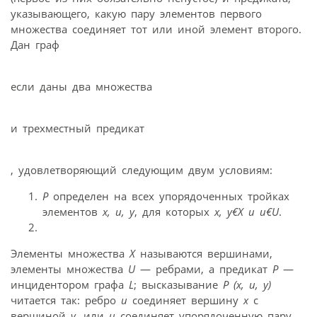
указывающего, какую пару элементов первого
множества соединяет тот или иной элемент второго.
Дан граф
если даны два множества
и трехместный предикат
, удовлетворяющий следующим двум условиям:
Р
определен на всех упорядоченных тройках
элементов
x, u, y
, для которых
x, y€X и u€U
.
Элементы множества
Х
называются вершинами,
элементы множества
U
— ребрами, а предикат
Р
—
инцидентором графа
L
; высказывание
Р (x, u, y)
читается так: ребро
u
соединяет вершину
x
с
вершиной
y
, или
u
соединяет упорядоченную пару