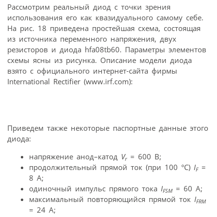
Рассмотрим реальный диод с точки зрения
использования его как квазидуального самому себе.
На рис. 18 приведена простейшая схема, состоящая
из источника переменного напряжения, двух
резисторов и диода hfa08tb60. Параметры элементов
схемы ясны из рисунка. Описание модели диода
взято с официального интернет-сайта фирмы
International Rectifier (www.irf.com):
Приведем также некоторые паспортные данные этого
диода:
напряжение анод–катод
V
= 600 В;
r
продолжительный прямой ток (при 100 °С)
I
=
F
8 А;
одиночный импульс прямого тока
I
= 60 А;
FSM
максимальный повторяющийся прямой ток
I
FRM
= 24 А;