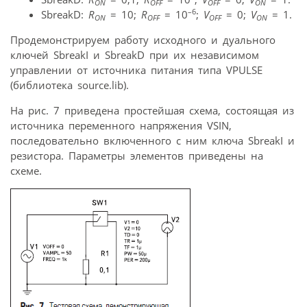
ON
OFF
OFF
ON
–6
SbreakD:
R
= 10;
R
= 10
;
V
= 0;
V
= 1.
ON
OFF
OFF
ON
Продемонстрируем работу исходного и дуального
ключей SbreakI и SbreakD при их независимом
управлении от источника питания типа VPULSE
(библиотека source.lib).
На рис. 7 приведена простейшая схема, состоящая из
источника переменного напряжения VSIN,
последовательно включенного с ним ключа SbreakI и
резистора. Параметры элементов приведены на
схеме.