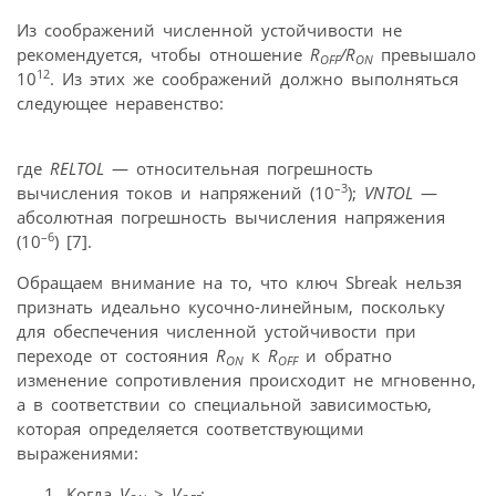
Из соображений численной устойчивости не
рекомендуется, чтобы отношение
R
/R
превышало
OFF
ON
12
10
. Из этих же соображений должно выполняться
следующее неравенство:
где
RELTOL
— относительная погрешность
–3
вычисления токов и напряжений (10
);
VNTOL
—
абсолютная погрешность вычисления напряжения
–6
(10
) [7].
Обращаем внимание на то, что ключ Sbreak нельзя
признать идеально кусочно-линейным, поскольку
для обеспечения численной устойчивости при
переходе от состояния
R
к
R
и обратно
ON
OFF
изменение сопротивления происходит не мгновенно,
а в соответствии со специальной зависимостью,
которая определяется соответствующими
выражениями:
Когда
V
>
V
: