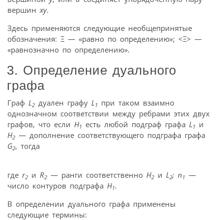
вершин
xy
.
Здесь применяются следующие необщепринятые
обозначения: Ξ — «равно по определению»; <Ξ> —
«равнозначно по определению».
3. Определение дуального
графа
Граф
L
дуален графу
L
при таком взаимно
2
1
однозначном соответствии между ребрами этих двух
графов, что если
Н
есть любой подграф графа
L
и
1
1
Н
— дополнение соответствующего подграфа графа
2
G
, тогда
2
где
r
и
R
— ранги соответственно
Н
и
L
; n
—
2
2
2
2
1
число контуров подграфа
Н
.
1
В определении дуального графа применены
следующие термины: