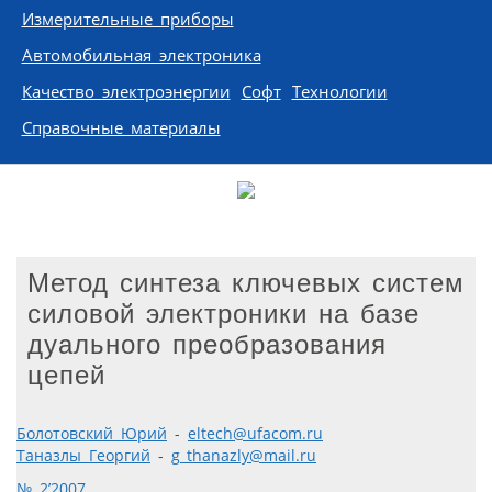
Измерительные приборы
Автомобильная электроника
Качество электроэнергии
Софт
Технологии
Справочные материалы
Метод синтеза ключевых систем
силовой электроники на базе
дуального преобразования
цепей
Болотовский Юрий
-
eltech@ufacom.ru
Таназлы Георгий
-
g_thanazly@mail.ru
№ 2’2007