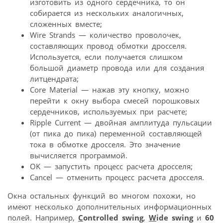
изготовить из одного сердечника, то он
собирается из нескольких аналогичных,
сложенных вместе;
Wire Strands — количество проволочек,
составляющих провод обмотки дросселя.
Используется, если получается слишком
большой диаметр провода или для создания
литцендрата;
Core Material — нажав эту кнопку, можно
перейти к окну выбора смесей порошковых
сердечников, используемых при расчете;
Ripple Current — двойная амплитуда пульсации
(от пика до пика) переменной составляющей
тока в обмотке дросселя. Это значение
вычисляется программой.
OK — запустить процесс расчета дросселя;
Cancel — отменить процесс расчета дросселя.
Окна остальных функций во многом похожи, но
имеют несколько дополнительных информационных
полей. Например,
C
ontrolled swing
,
W
ide swing
и
60