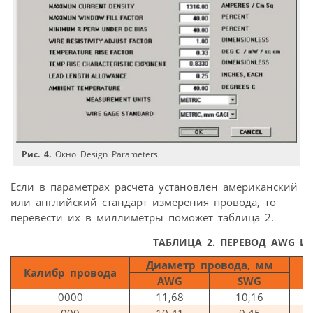
Рис. 4.
Окно Design Parameters
Если в параметрах расчета установлен американский
или английский стандарт измерения провода, то
перевести их в миллиметры поможет таблица 2.
ТАБЛИЦА 2.
ПЕРЕВОД AWG И
Диаметр провода, мм
Калибр провода
К
AWG
SWG
0000
11,68
10,16
000
10,41
9,45