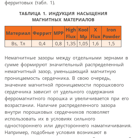
ферритовых (табл. 1).
ТАБЛИЦА 1.
ИНДУКЦИЯ НАСЫЩЕНИЯ
МАГНИТНЫХ МАТЕРИАЛОВ
High
Kool
X
Iron
Материал
Феррит
MPP
Flux
Mμ
Flux
Powder
Bs, Тл
0,4
0,8
1,35
1,05
1,6
1,5
Немагнитные зазоры между отдельными зернами в
сумме формируют значительный распределенный
немагнитный зазор, уменьшающий магнитную
проницаемость сердечника. В свою очередь,
значение магнитной проницаемости порошкового
сердечника зависит от удельного содержания
ферромагнитного порошка и увеличивается при его
возрастании. Наличие распределенного зазора
внутри порошковых сердечников позволяет
использовать их в условиях сильного
одностороннего или двустороннего намагничивания.
Например, подобные условия возникают в