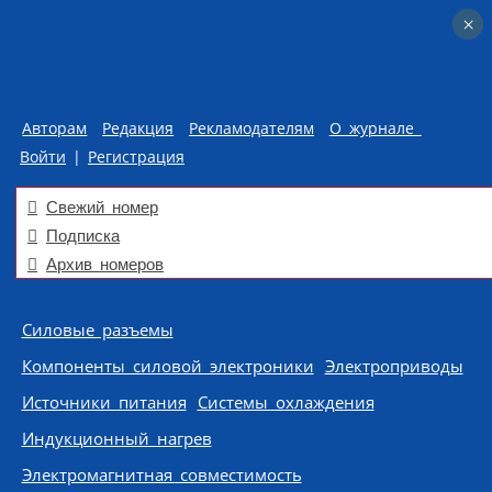
×
×
Авторам
Редакция
Рекламодателям
О журнале
Войти
|
Регистрация
Свежий номер
Подписка
Архив номеров
Skip to content
Силовые разъемы
Компоненты силовой электроники
Электроприводы
Источники питания
Системы охлаждения
Индукционный нагрев
Электромагнитная совместимость