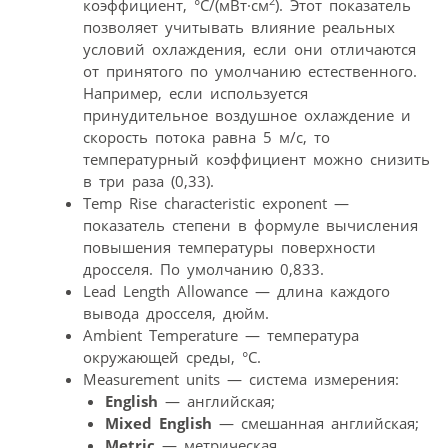
2
коэффициент, °C/(мВт·см
). Этот показатель
позволяет учитывать влияние реальных
условий охлаждения, если они отличаются
от принятого по умолчанию естественного.
Например, если используется
принудительное воздушное охлаждение и
скорость потока равна 5 м/с, то
температурный коэффициент можно снизить
в три раза (0,33).
Temp Rise characteristic exponent —
показатель степени в формуле вычисления
повышения температуры поверхности
дросселя. По умолчанию 0,833.
Lead Length Allowance — длина каждого
вывода дросселя, дюйм.
Ambient Temperature — температура
окружающей среды, °C.
Measurement units — система измерения:
English
— английская;
Mixed English
— смешанная английская;
Metric
— метрическая.