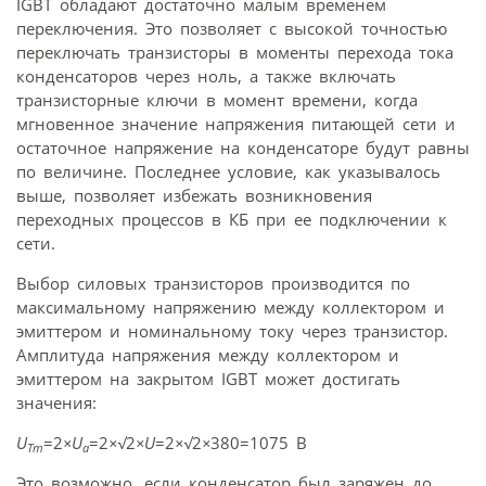
IGВТ обладают достаточно малым временем
переключения. Это позволяет с высокой точностью
переключать транзисторы в моменты перехода тока
конденсаторов через ноль, а также включать
транзисторные ключи в момент времени, когда
мгновенное значение напряжения питающей сети и
остаточное напряжение на конденсаторе будут равны
по величине. Последнее условие, как указывалось
выше, позволяет избежать возникновения
переходных процессов в КБ при ее подключении к
сети.
Выбор силовых транзисторов производится по
максимальному напряжению между коллектором и
эмиттером и номинальному току через транзистор.
Амплитуда напряжения между коллектором и
эмиттером на закрытом IGBT может достигать
значения:
U
=2
×U
=2
×√
2
×U
=2
×√
2
×
380=1075 В
Tm
a
Это возможно, если конденсатор был заряжен до