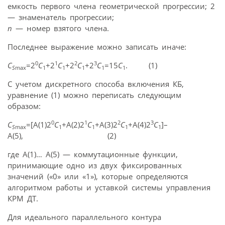
емкость первого члена геометрической прогрессии; 2
— знаменатель прогрессии;
n
— номер взятого члена.
Последнее выражение можно записать иначе:
0
1
2
3
C
=2
C
+2
C
+2
C
+2
C
=15
C
. (1)
S
max
1
1
1
1
1
С учетом дискретного способа включения КБ,
уравнение (1) можно переписать следующим
образом:
0
1
2
3
C
=[A(1)2
C
+A(2)2
C
+A(3)2
C
+A(4)2
C
]–
S
max
1
1
1
1
A(5), (2)
где А(1)… А(5) — коммутационные функции,
принимающие одно из двух фиксированных
значений («0» или «1»), которые определяются
алгоритмом работы и уставкой системы управления
КРМ ДТ.
Для идеального параллельного контура