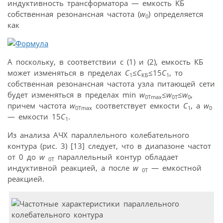
индуктивность трансформатора — емкость КБ
собственная резонансная частота (
w
) определяется
0
как
А поскольку, в соответствии с (1) и (2), емкость КБ
может изменяться в пределах
C
≤
C
≤15
C
, то
1
КБ
1
собственная резонансная частота узла питающей сети
будет изменяться в пределах min
w
≤
w
≤
w
,
0Tmax
0T
0
причем частота
w
соответствует емкости
C
, а
w
0Tmax
1
0
— емкости 15
C
.
1
Из анализа АЧХ параллельного колебательного
контура (рис. 3) [13] следует, что в диапазоне частот
от 0 до
w
параллельный контур обладает
0T
индуктивной реакцией, а после
w
— емкостной
0T
реакцией.