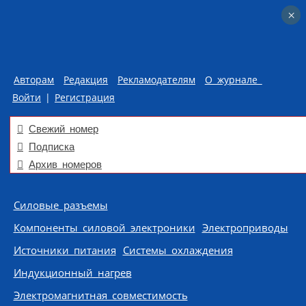
×
×
Авторам
Редакция
Рекламодателям
О журнале
Войти
|
Регистрация
Свежий номер
Подписка
Архив номеров
Skip to content
Силовые разъемы
Компоненты силовой электроники
Электроприводы
Источники питания
Системы охлаждения
Индукционный нагрев
Электромагнитная совместимость