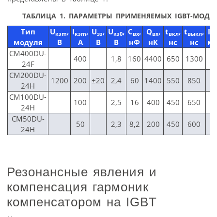
ТАБЛИЦА 1. ПАРАМЕТРЫ ПРИМЕНЯЕМЫХ IGBT-МОДУ
Тип
U
,
I
,
U
,
U
,
C
,
Q
,
t
,
t
,
I
кэm
кэm
зэ
кэ0
вх
вх
вкл
выкл
вх
модуля
B
А
B
B
нФ
нК
нс
нс
м
CM400DU-
400
1,8
160
4400
650
1300
8
24F
CM200DU-
1200
200
±20
2,4
60
1400
550
850
24H
CM100DU-
100
2,5
16
400
450
650
0,
24H
CM50DU-
50
2,3
8,2
200
450
600
0,
24H
Резонансные явления и
компенсация гармоник
компенсатором на IGBT