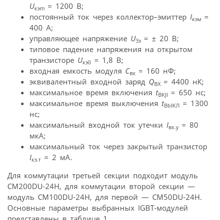
U
= 1200 В;
кэm
постоянный ток через коллектор–эмиттер
I
=
кэм
400 А;
управляющее напряжение
U
= ± 20 В;
3э
типовое падение напряжения на открытом
транзисторе
U
= 1,8 В;
кэ0
входная емкость модуля
С
= 160 нФ;
вх
эквивалентный входной заряд
Q
= 4400 нК;
BX
максимальное время включения
t
= 650 нс;
BKJI
максимальное время выключения
t
= 1300
BbIKЛ
нс;
максимальный входной ток утечки
I
= 80
вх.у
мкА;
максимальный ток через закрытый транзистор
I
= 2 мА.
кэ.т
Для коммутации третьей секции подходит модуль
CM200DU-24H, для коммутации второй секции —
модуль CM100DU-24H, для первой — CM50DU-24H.
Основные параметры выбранных IGBT-модулей
представлены в таблице 1.