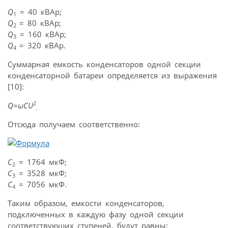
Q
= 40 кВАр;
1
Q
= 80 кВАр;
2
Q
= 160 кBAp;
3
Q
= 320 кВАр.
4
Суммарная емкость конденсаторов одной секции
конденсаторной батареи определяется из выражения
[10]:
2
Q
=
ωCU
.
Отсюда получаем соответственно:
С
= 1764 мкФ;
2
С
= 3528 мкФ;
3
С
= 7056 мкФ.
4
Таким образом, емкости конденсаторов,
подключенных в каждую фазу одной секции
соответствующих ступеней, будут равны: