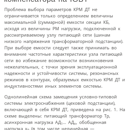
Проблема выбора параметров КРМ ДТ не
ограничивается только определением величины
максимальной (суммарной) емкости секции КБ,
исходя из величины РМ нагрузки, подключенной к
рассматриваемому узлу питающей сети (шинам
низкого напряжения трансформаторной подстанции).
При выборе емкости следует также принимать во
внимание частотные характеристики узла питающей
сети во избежание возможности возникновения
нежелательных, с точки зрения эксплуатационной
надежности и устойчивости системы, резонансных
режимов в контурах, образуемых емкостью КРМ ДТ и
индуктивностями иных элементов системы.
Однолинейная схема замещения условно-типовой
системы электроснабжения (цеховой подстанции),
включающей в себя КРМ ДТ, приведена на рис. 1. На
схеме выделены: питающий трансформатор Тр,
асинхронная нагрузка АД
… АД
, обобщенная
1
n
нагрузка x
(в том числе нелинейная —
R