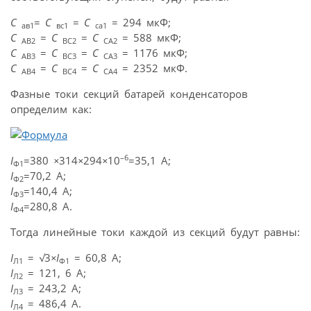
С
=
С
=
С
= 294 мкФ;
ав1
вс1
са1
С
=
С
=
С
= 588 мкФ;
АВ2
ВС2
СА2
С
=
С
=
С
= 1176 мкФ;
АВ3
ВС3
СА3
С
=
С
=
С
= 2352 мкФ.
АВ4
ВС4
СА4
Фазные токи секций батарей конденсаторов
определим как:
–6
I
=380
×
314
×
294
×
10
=35,1 А;
Ф1
I
=70,2 А;
Ф2
I
=140,4 А;
Ф3
I
=280,8 А.
Ф4
Тогда линейные токи каждой из секций будут равны:
I
=
√
3
×I
= 60,8 А;
Л1
Ф1
I
= 121, 6 А;
Л2
I
= 243,2 А;
Л3
I
= 486,4 А.
Л4