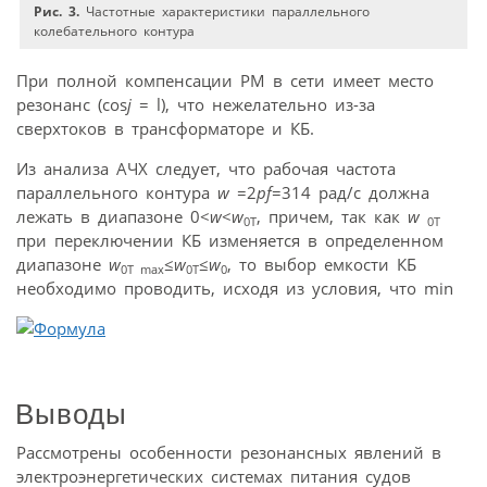
Рис. 3.
Частотные характеристики параллельного
колебательного контура
При полной компенсации РМ в сети имеет место
резонанс (cos
j
= l), что нежелательно из-за
сверхтоков в трансформаторе и КБ.
Из анализа АЧХ следует, что рабочая частота
параллельного контура
w
=2
pf
=314 рад/с должна
лежать в диапазоне 0<
w
<
w
, причем, так как
w
0T
0T
при переключении КБ изменяется в определенном
диапазоне
w
≤
w
≤
w
, то выбор емкости КБ
0T max
0T
0
необходимо проводить, исходя из условия, что min
Выводы
Рассмотрены особенности резонансных явлений в
электроэнергетических системах питания судов