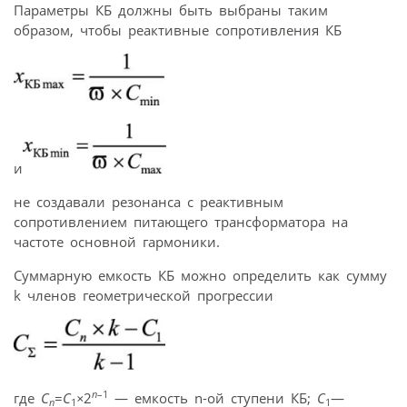
Параметры КБ должны быть выбраны таким
образом, чтобы реактивные сопротивления КБ
и
не создавали резонанса с реактивным
сопротивлением питающего трансформатора на
частоте основной гармоники.
Суммарную емкость КБ можно определить как сумму
k членов геометрической прогрессии
n
–1
где
C
=
C
×
2
— емкость n-ой ступени КБ;
C
—
n
1
1