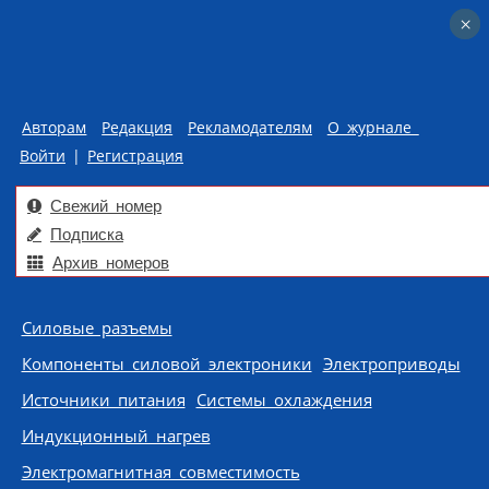
×
×
Авторам
Редакция
Рекламодателям
О журнале
Войти
|
Регистрация
Свежий номер
Подписка
Архив номеров
Skip to content
Силовые разъемы
Компоненты силовой электроники
Электроприводы
Источники питания
Системы охлаждения
Индукционный нагрев
Электромагнитная совместимость