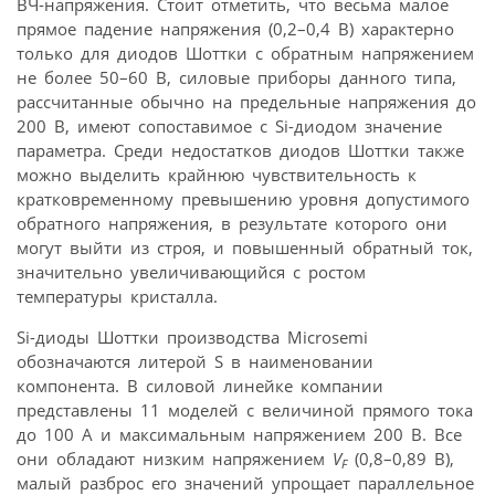
ВЧ-напряжения. Стоит отметить, что весьма малое
прямое падение напряжения (0,2–0,4 В) характерно
только для диодов Шоттки с обратным напряжением
не более 50–60 В, силовые приборы данного типа,
рассчитанные обычно на предельные напряжения до
200 В, имеют сопоставимое с Si-диодом значение
параметра. Среди недостатков диодов Шоттки также
можно выделить крайнюю чувствительность к
кратко­временному превышению уровня допустимого
обратного напряжения, в результате которого они
могут выйти из строя, и повышенный обратный ток,
значительно увеличивающийся с ростом
температуры кристалла.
Si-диоды Шоттки производства Microsemi
обозначаются литерой S в наименовании
компонента. В силовой линейке компании
представлены 11 моделей с величиной прямого тока
до 100 А и максимальным напряжением 200 В. Все
они обладают низким напряжением
V
(0,8–0,89 В),
F
малый разброс его значений упрощает параллельное