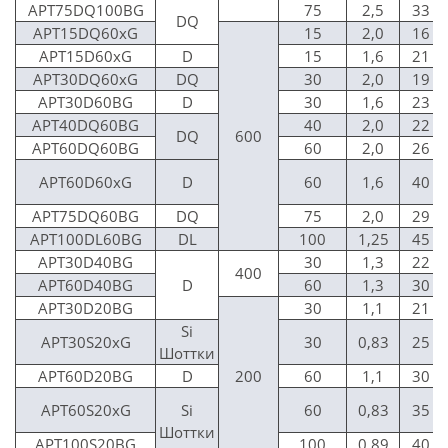
APT75DQ100BG
75
2,5
33
DQ
APT15DQ60xG
15
2,0
16
APT15D60xG
D
15
1,6
21
APT30DQ60xG
DQ
30
2,0
19
APT30D60BG
D
30
1,6
23
APT40DQ60BG
40
2,0
22
DQ
600
APT60DQ60BG
60
2,0
26
APT60D60xG
D
60
1,6
40
APT75DQ60BG
DQ
75
2,0
29
APT100DL60BG
DL
100
1,25
45
APT30D40BG
30
1,3
22
400
APT60D40BG
D
60
1,3
30
APT30D20BG
30
1,1
21
Si
APT30S20xG
30
0,83
25
Шоттки
APT60D20BG
D
200
60
1,1
30
APT60S20xG
Si
60
0,83
35
Шоттки
APT100S20BG
100
0,89
40