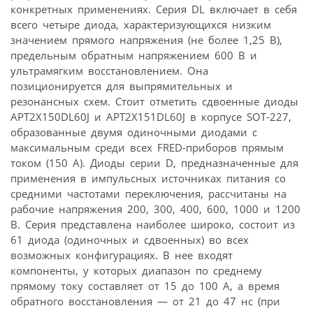
конкретных применениях. Серия DL включает в себя
всего четыре диода, характеризующихся низким
значением прямого напряжения (не более 1,25 В),
предельным обратным напряжением 600 В и
ультрамягким восстановлением. Она
позиционируется для выпрямительных и
резонансных схем. Стоит отметить сдвоенные диоды
APT2X150DL60J и APT2X151DL60J в корпусе SOT-227,
образованные двумя одиночными диодами с
максимальным среди всех FRED-приборов прямым
током (150 А). Диоды серии D, предназначенные для
применения в импульсных источниках питания со
средними частотами переключения, рассчитаны на
рабочие напряжения 200, 300, 400, 600, 1000 и 1200
В. Серия представлена наиболее широко, состоит из
61 диода (одиночных и сдвоенных) во всех
возможных конфигурациях. В нее входят
компоненты, у которых диапазон по среднему
прямому току составляет от 15 до 100 А, а время
обратного восстановления — от 21 до 47 нс (при