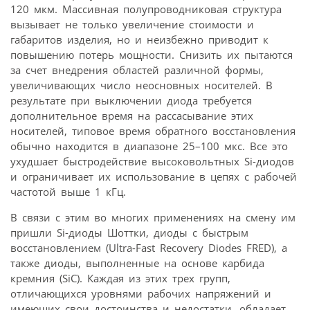
120 мкм. Массивная полупровод­никовая структура
вызывает не только увеличение стоимости и
габаритов изделия, но и неизбежно приводит к
повышению потерь мощности. Снизить их пытаются
за счет внедрения областей различной формы,
увеличивающих число неосновных носителей. В
результате при выключении диода требуется
дополнительное время на рассасывание этих
носителей, типовое время обратного восстановления
обычно находится в диапазоне 25–100 мкс. Все это
ухудшает быстродействие высоковольтных Si-диодов
и ограничивает их использование в цепях с рабочей
частотой выше 1 кГц.
В связи с этим во многих применениях на смену им
пришли Si-диоды Шоттки, диоды с быстрым
восстановлением (Ultra-Fast Recovery Diodes FRED), а
также диоды, выполненные на основе карбида
кремния (SiC). Каждая из этих трех групп,
отличающихся уровнями рабочих напряжений и
имеющих свои достоинства и недостатки, обладает