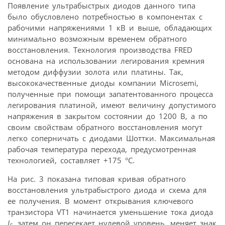
Появление ультрабыстрых диодов данного типа
было обусловлено потребностью в компонентах с
рабочими напряжениями 1 кВ и выше, обладающих
минимально возможным временем обратного
восстановления. Технология производства FRED
основана на использовании легирования кремния
методом диффузии золота или платины. Так,
высококачественные диоды компании Microsemi,
полученные при помощи запатентованного процесса
легирования платиной, имеют величину допустимого
напряжения в закрытом состоянии до 1200 В, а по
своим свойствам обратного восстановления могут
легко соперничать с диодами Шоттки. Максимальная
рабочая температура перехода, предусмотренная
технологией, составляет +175 °C.
На рис. 3 показана типовая кривая обратного
восстановления ультрабыстрого диода и схема для
ее получения. В момент открывания ключевого
транзистора VT1 начинается уменьшение тока диода
I
, затем он пересекает нулевой уровень, меняет знак