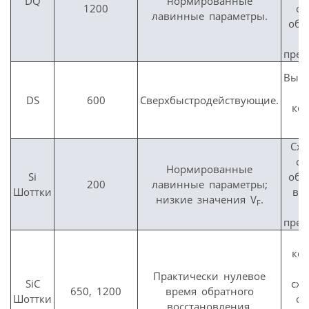
DQ
нормированные
1200
от
лавинные параметры.
обр
прео
Высо
к
DS
600
Сверхбыстродействующие.
ко
м
Сх
от
Нормированные
Si
обр
200
лавинные параметры;
Шоттки
вы
низкие значения V
.
F
прео
К
ко
м
Практически нулевое
SiC
сх
650, 1200
время обратного
Шоттки
от
восстановления.