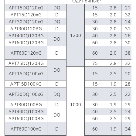
Одиночные*
APT15DQ120xG
DQ
15
2,8
21
APT15D120xG
D
15
2,0
32
APT30DQ120xG
DQ
30
2,8
24
APT30D120BG
D
30
2,0
31
1200
APT40DQ120BG
40
2,8
26
DQ
APT60DQ120BG
60
2,8
30
APT60D120xG
D
60
2,0
38
APT75DQ120BG
75
2,8
32
DQ
APT15DQ100xG
15
2,5
20
APT15D100KG
D
15
1,9
28
APT30DQ100xG
DQ
30
2,5
22
APT30D100BG
D
1000
30
1,9
29
APT40DQ100BG
40
2,5
24
DQ
APT60DQ100BG
60
2,5
29
APT60D100xG
D
60
1,9
34