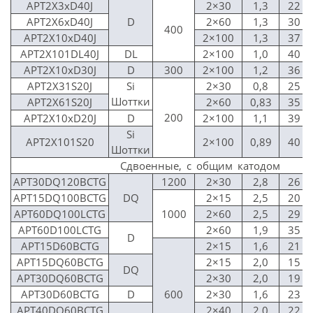
APT2X3xD40J
2×30
1,3
22
APT2X6xD40J
D
2×60
1,3
30
400
APT2X10xD40J
2×100
1,3
37
APT2X101DL40J
DL
2×100
1,0
40
APT2X10xD30J
D
300
2×100
1,2
36
APT2X31S20J
Si
2×30
0,8
25
Шоттки
APT2X61S20J
2×60
0,83
35
200
APT2X10xD20J
D
2×100
1,1
39
Si
APT2X101S20
2×100
0,89
40
Шоттки
Сдвоенные, с общим катодом
APT30DQ120BCTG
1200
2×30
2,8
26
APT15DQ100BCTG
DQ
2×15
2,5
20
APT60DQ100LCTG
1000
2×60
2,5
29
APT60D100LCTG
2×60
1,9
35
D
APT15D60BCTG
2×15
1,6
21
APT15DQ60BCTG
2×15
2,0
15
DQ
APT30DQ60BCTG
2×30
2,0
19
APT30D60BCTG
D
600
2×30
1,6
23
APT40DQ60BCTG
2×40
2,0
22