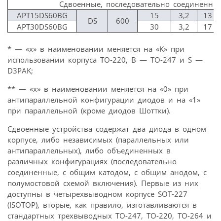
Сдвоенные, последовательно соединенны
APT15DS60BG
15
3,2
13
DS
600
APT30DS60BG
30
3,2
17
* — «x» в наименовании меняется на «K» при
использовании корпуса TO-220, B — TO-247 и S —
D3PAK;
** — «x» в наименовании меняется на «0» при
антипараллельной конфигурации диодов и на «1»
при параллельной (кроме диодов Шоттки).
Сдвоенные устройства содержат два диода в одном
корпусе, либо независимых (параллельных или
антипараллельных), либо объединенных в
различных конфигурациях (последовательно
соединенные, с общим катодом, с общим анодом, с
полумостовой схемой включения). Первые из них
доступны в четырехвыводном корпусе SOT-227
(ISOTOP), вторые, как правило, изготавливаются в
стандартных трехвыводных TO-247, TO-220, TO-264 и