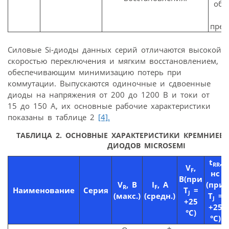
обр
прео
Силовые Si-диоды данных серий отличаются высокой
скоростью переключения и мягким восстановлением,
обеспечивающим минимизацию потерь при
коммутации. Выпускаются одиночные и сдвоенные
диоды на напряжения от 200 до 1200 В и токи от
15 до 150 А, их основные рабочие характеристики
показаны в таблице 2
[4].
ТАБЛИЦА 2. ОСНОВНЫЕ ХАРАКТЕРИСТИКИ КРЕМНИЕВ
ДИОДОВ MICROSEMI
t
,
RR
V
,
F
нс
В(при
V
, В
I
, А
(при
R
F
Наименование
Серия
Т
=
J
(макс.)
(средн.)
Т
=
J
+25
+25
°C)
°
C
)