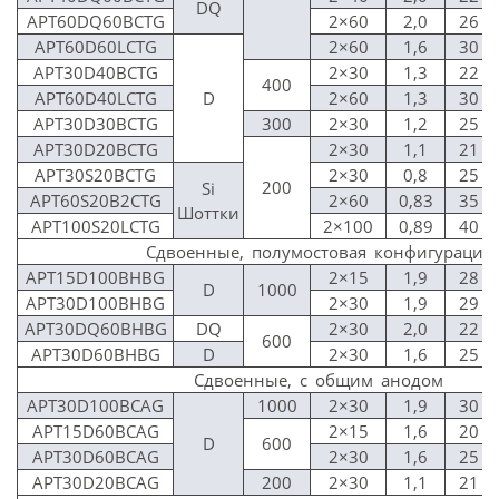
DQ
APT60DQ60BCTG
2×60
2,0
26
APT60D60LCTG
2×60
1,6
30
APT30D40BCTG
2×30
1,3
22
400
APT60D40LCTG
D
2×60
1,3
30
APT30D30BCTG
300
2×30
1,2
25
APT30D20BCTG
2×30
1,1
21
APT30S20BCTG
2×30
0,8
25
200
Si
APT60S20B2CTG
2×60
0,83
35
Шоттки
APT100S20LCTG
2×100
0,89
40
Сдвоенные, полумостовая конфигурация
APT15D100BHBG
2×15
1,9
28
D
1000
APT30D100BHBG
2×30
1,9
29
APT30DQ60BHBG
DQ
2×30
2,0
22
600
APT30D60BHBG
D
2×30
1,6
25
Сдвоенные, с общим анодом
APT30D100BCAG
1000
2×30
1,9
30
APT15D60BCAG
2×15
1,6
20
D
600
APT30D60BCAG
2×30
1,6
25
APT30D20BCAG
200
2×30
1,1
21