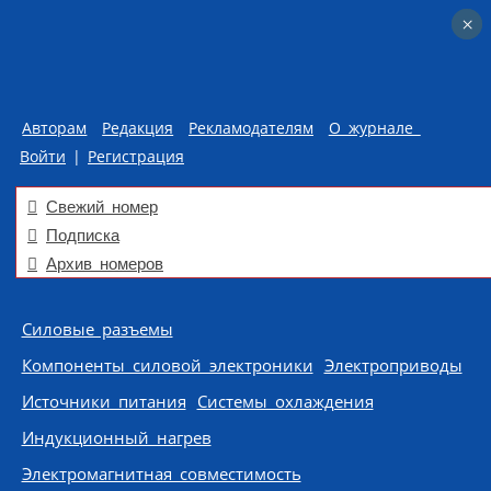
×
×
Авторам
Редакция
Рекламодателям
О журнале
Войти
|
Регистрация
Свежий номер
Подписка
Архив номеров
Skip to content
Силовые разъемы
Компоненты силовой электроники
Электроприводы
Источники питания
Системы охлаждения
Индукционный нагрев
Электромагнитная совместимость