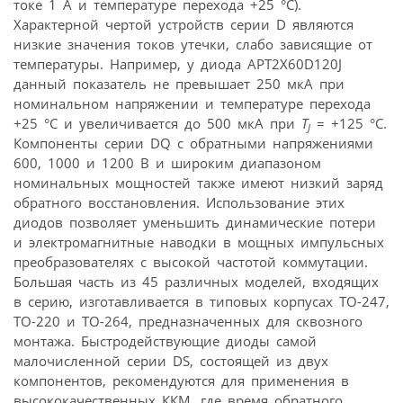
токе 1 А и температуре перехода +25 °С).
Характерной чертой устройств серии D являются
низкие значения токов утечки, слабо зависящие от
температуры. Например, у диода APT2X60D120J
данный показатель не превышает 250 мкА при
номинальном напряжении и температуре перехода
+25 °С и увеличивается до 500 мкА при
T
= +125 °С.
J
Компоненты серии DQ с обратными напряжениями
600, 1000 и 1200 В и широким диапазоном
номинальных мощностей также имеют низкий заряд
обратного восстановления. Использование этих
диодов позволяет уменьшить динамические потери
и электромагнитные наводки в мощных импульсных
преобразователях с высокой частотой коммутации.
Большая часть из 45 различных моделей, входящих
в серию, изготавливается в типовых корпусах TO-247,
TO-220 и TO-264, предназначенных для сквозного
монтажа. Быстродействующие диоды самой
малочисленной серии DS, состоящей из двух
компонентов, рекомендуются для применения в
высококачественных ККМ, где время обратного