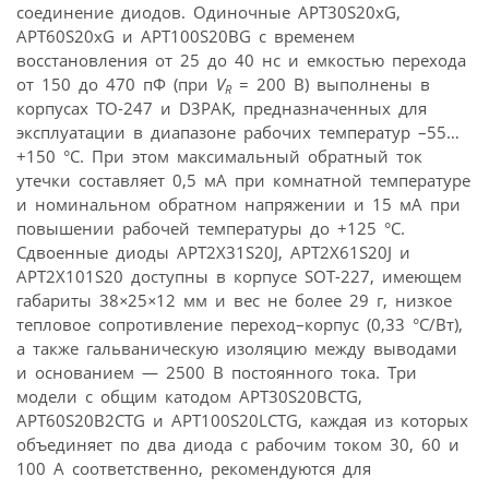
соединение диодов. Одиночные APT30S20xG,
APT60S20xG и APT100S20BG с временем
восстановления от 25 до 40 нс и емкостью перехода
от 150 до 470 пФ (при
V
= 200 В) выполнены в
R
корпусах TO-247 и D3PAK, предназначенных для
эксплуатации в диапазоне рабочих температур –55…
+150 °С. При этом максимальный обратный ток
утечки составляет 0,5 мА при комнатной температуре
и номинальном обратном напряжении и 15 мА при
повышении рабочей температуры до +125 °С.
Сдвоенные диоды APT2X31S20J, APT2X61S20J и
APT2X101S20 доступны в корпусе SOT-227, имеющем
габариты 38
×
25
×
12 мм и вес не более 29 г, низкое
тепловое сопротивление переход–корпус (0,33 °С/Вт),
а также гальваническую изоляцию между выводами
и основанием — 2500 В постоянного тока. Три
модели с общим катодом APT30S20BCTG,
APT60S20B2CTG и APT100S20LCTG, каждая из которых
объединяет по два диода с рабочим током 30, 60 и
100 А соответственно, рекомендуются для