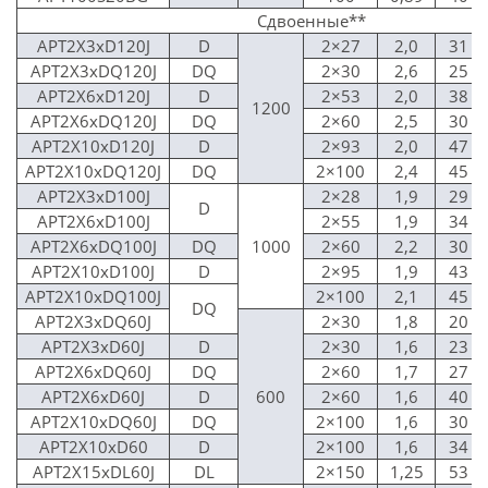
Сдвоенные**
APT2X3xD120J
D
2×27
2,0
31
APT2X3xDQ120J
DQ
2×30
2,6
25
APT2X6xD120J
D
2×53
2,0
38
1200
APT2X6xDQ120J
DQ
2×60
2,5
30
APT2X10xD120J
D
2×93
2,0
47
APT2X10xDQ120J
DQ
2×100
2,4
45
APT2X3xD100J
2×28
1,9
29
D
APT2X6xD100J
2×55
1,9
34
APT2X6xDQ100J
DQ
1000
2×60
2,2
30
APT2X10xD100J
D
2×95
1,9
43
APT2X10xDQ100J
2×100
2,1
45
DQ
APT2X3xDQ60J
2×30
1,8
20
APT2X3xD60J
D
2×30
1,6
23
APT2X6xDQ60J
DQ
2×60
1,7
27
APT2X6xD60J
D
600
2×60
1,6
40
APT2X10xDQ60J
DQ
2×100
1,6
30
APT2X10xD60
D
2×100
1,6
34
APT2X15xDL60J
DL
2×150
1,25
53