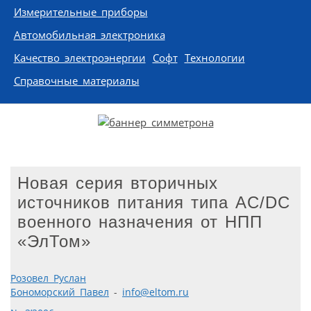
Измерительные приборы
Автомобильная электроника
Качество электроэнергии
Софт
Технологии
Справочные материалы
Новая серия вторичных
источников питания типа AC/DC
военного назначения от НПП
«ЭлТом»
Розовел Руслан
Бономорский Павел
-
info@eltom.ru