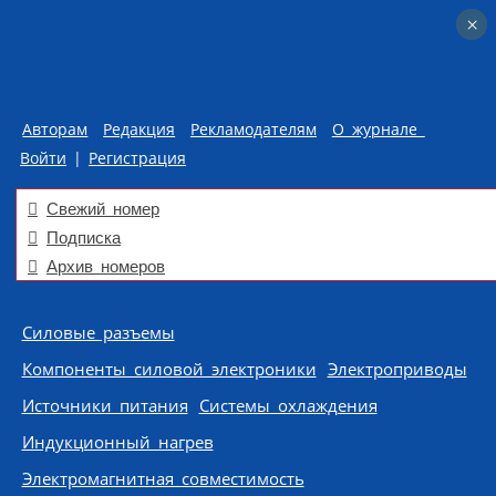
×
×
Авторам
Редакция
Рекламодателям
О журнале
Войти
|
Регистрация
Свежий номер
Подписка
Архив номеров
Skip to content
Силовые разъемы
Компоненты силовой электроники
Электроприводы
Источники питания
Системы охлаждения
Индукционный нагрев
Электромагнитная совместимость