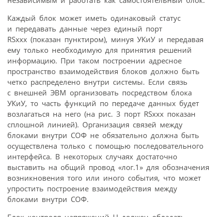
Каждый блок может иметь одинаковый статус
и передавать данные через единый порт
RSxxx (показан пунктиром), минуя УКиУ и передавая
ему только необходимую для принятия решений
информацию. При таком построении адресное
пространство взаимодействия блоков должно быть
четко распределено внутри системы. Если связь
с внешней ЭВМ организовать посредством блока
УКиУ, то часть функций по передаче данных будет
возлагаться на него (на рис. 3 порт RSxxx показан
сплошной линией). Организация связей между
блоками внутри СОФ не обязательно должна быть
осуществлена только с помощью последовательного
интерфейса. В некоторых случаях достаточно
выставить на общий провод «лог.1» для обозначения
возникновения того или иного события, что может
упростить построение взаимодействия между
блоками внутри СОФ.
Блок контроля напряжений U должен обладать