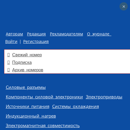
×
×
Авторам
Редакция
Рекламодателям
О журнале
Войти
|
Регистрация
Свежий номер
Подписка
Архив номеров
Skip to content
Силовые разъемы
Компоненты силовой электроники
Электроприводы
Источники питания
Системы охлаждения
Индукционный нагрев
Электромагнитная совместимость