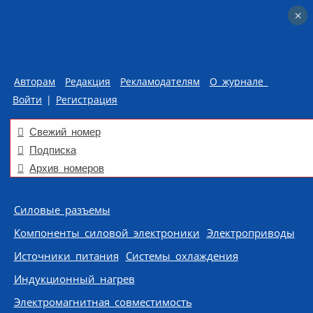
×
×
Авторам
Редакция
Рекламодателям
О журнале
Войти
|
Регистрация
Свежий номер
Подписка
Архив номеров
Skip to content
Силовые разъемы
Компоненты силовой электроники
Электроприводы
Источники питания
Системы охлаждения
Индукционный нагрев
Электромагнитная совместимость