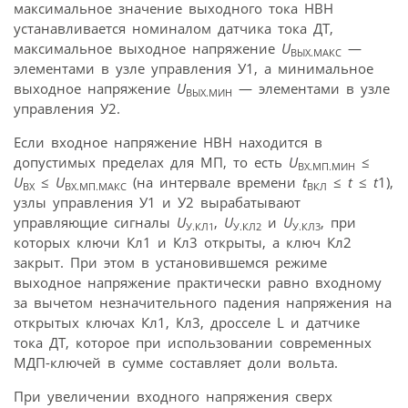
максимальное значение выходного тока НВН
устанавливается номиналом датчика тока ДТ,
максимальное выходное напряжение
U
—
ВЫХ.МАКС
элементами в узле управления У1, а минимальное
выходное напряжение
U
— элементами в узле
ВЫХ.МИН
управления У2.
Если входное напряжение НВН находится в
допустимых пределах для МП, то есть
U
≤
ВХ.МП.МИН
U
≤
U
(на интервале времени
t
≤
t
≤
t
1),
ВХ
ВХ.МП.МАКС
ВКЛ
узлы управления У1 и У2 вырабатывают
управляющие сигналы
U
,
U
и
U
, при
У.КЛ1
У.КЛ2
У.КЛ3
которых ключи Кл1 и Кл3 открыты, а ключ Кл2
закрыт. При этом в установившемся режиме
выходное напряжение практически равно входному
за вычетом незначительного падения напряжения на
открытых ключах Кл1, Кл3, дросселе L и датчике
тока ДТ, которое при использовании современных
МДП-ключей в сумме составляет доли вольта.
При увеличении входного напряжения сверх