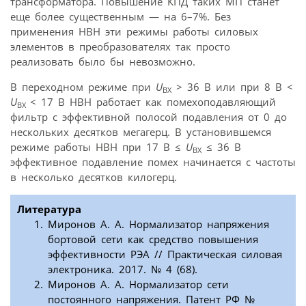
трансформатора. Повышение КПД таких МП станет
еще более существенным — на 6–7%. Без
применения НВН эти режимы работы силовых
элементов в преобразователях так просто
реализовать было бы невозможно.
В переходном режиме при
U
> 36 В или при 8 В <
ВХ
U
< 17 В НВН работает как помехо­подавляющий
ВХ
фильтр с эффективной полосой подавления от 0 до
нескольких десятков мегагерц. В установившемся
режиме работы НВН при 17 В ≤
U
≤ 36 В
ВХ
эффективное подавление помех начинается с частоты
в несколько десятков килогерц.
Литература
Миронов А. А. Нормализатор напряжения
бортовой сети как средство повышения
эффективности РЭА // Практическая силовая
электроника. 2017. № 4 (68).
Миронов А. А. Нормализатор сети
постоянного напряжения. Патент РФ №