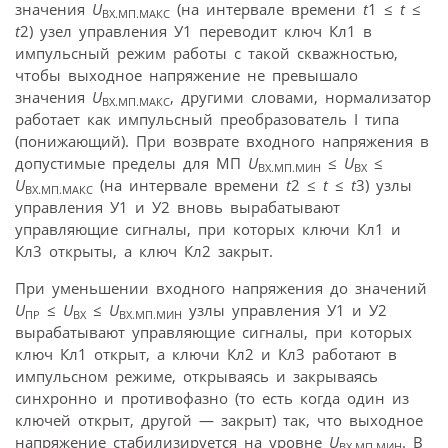
значения
U
(на интервале времени
t
1 ≤
t
≤
ВХ.МП.МАКС
t
2) узел управления У1 переводит ключ Кл1 в
импульсный режим работы с такой скважностью,
чтобы выходное напряжение не превышало
значения
U
, другими словами, нормализатор
ВХ.МП.МАКС
работает как импульсный преобразователь I типа
(понижающий). При возврате входного напряжения в
допустимые пределы для МП
U
≤
U
≤
ВХ.МП.МИН
ВХ
U
(на интервале времени
t
2 ≤
t
≤
t
3) узлы
ВХ.МП.МАКС
управления У1 и У2 вновь вырабатывают
управляющие сигналы, при которых ключи Кл1 и
Кл3 открыты, а ключ Кл2 закрыт.
При уменьшении входного напряжения до значений
U
≤
U
≤
U
узлы управления У1 и У2
ПР
ВХ
ВХ.МП.МИН
вырабатывают управляющие сигналы, при которых
ключ Кл1 открыт, а ключи Кл2 и Кл3 работают в
импульсном режиме, открываясь и закрываясь
синхронно и противофазно (то есть когда один из
ключей открыт, другой — закрыт) так, что выходное
напряжение стабилизируется на уровне
U
. В
ВХ.МП.МИН