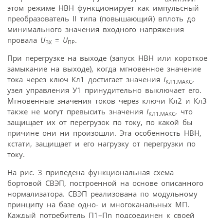
этом режиме НВН функционирует как импульсный
преобразователь II типа (повышающий) вплоть до
минимального значения входного напряжения
провала
U
=
U
.
ВХ
ПР
При перегрузке на выходе (запуск НВН или короткое
замыкание на выходе), когда мгновенное значение
тока через ключ Кл1 достигает значения
I
,
КЛ1.МАКС
узел управления У1 принудительно выключает его.
Мгновенные значения токов через ключи Кл2 и Кл3
также не могут превысить значения
I
, что
КЛ1.МАКС
защищает их от перегрузок по току, по какой бы
причине они ни произошли. Эта особенность НВН,
кстати, защищает и его нагрузку от перегрузки по
току.
На рис. 3 приведена функциональная схема
бортовой СВЭП, построенной на основе описанного
нормализатора. СВЭП реализована по модульному
принципу на базе одно- и многоканальных МП.
Каждый потребитель П1–Пn подсоединен к своей