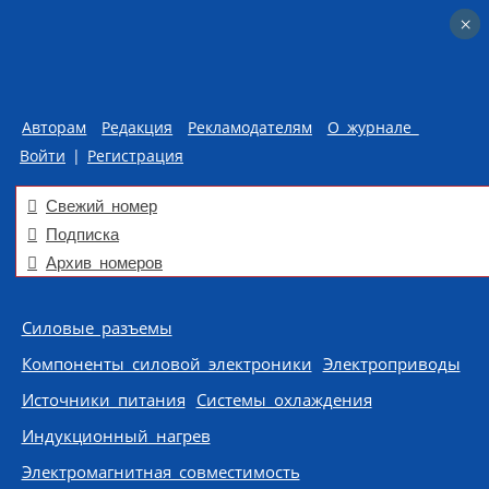
×
×
Авторам
Редакция
Рекламодателям
О журнале
Войти
|
Регистрация
Свежий номер
Подписка
Архив номеров
Skip to content
Силовые разъемы
Компоненты силовой электроники
Электроприводы
Источники питания
Системы охлаждения
Индукционный нагрев
Электромагнитная совместимость