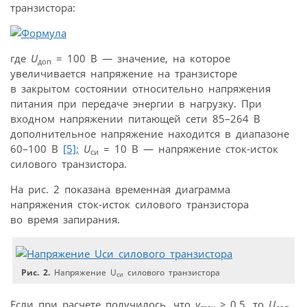
транзистора:
где
U
= 100 В — значение, на которое
доп
увеличивается напряжение на транзисторе
в закрытом состоянии относительно напряжения
питания при передаче энергии в нагрузку. При
входном напряжении питающей сети 85–264 В
дополнительное напряжение находится в диапазоне
60–100 В
[5];
U
= 10 В — напряжение сток-исток
си
силового транзистора.
На рис. 2 показана временная диаграмма
напряжения сток-исток силового транзистора
во время запирания.
Рис. 2.
Напряжение U
силового транзистора
си
Если при расчете получилось, что
γ
≥
0,5, то
U