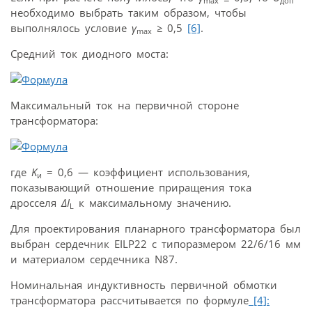
max
доп
необходимо выбрать таким образом, чтобы
выполнялось условие
γ
≥
0,5
[6]
.
max
Средний ток диодного моста:
Максимальный ток на первичной стороне
трансформатора:
где
K
= 0,6 — коэффициент использования,
и
показывающий отношение приращения тока
дросселя
Δ
I
к максимальному значению.
L
Для проектирования планарного трансформатора был
выбран сердечник EILP22 с типоразмером 22/6/16 мм
и материалом сердечника N87.
Номинальная индуктивность первичной обмотки
трансформатора рассчитывается по формуле
[4]: