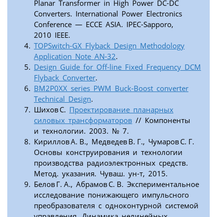
Planar Transformer in High Power DC-DC
Converters. International Power Electronics
Conference — ECCE ASIA. IPEC-Sapporo,
2010 IEEE.
TOPSwitch-GX Flyback Design Methodology
Application Note AN‑32
.
Design Guide for Off-line Fixed Frequency DCM
Flyback Converter
.
BM2P0XX series PWM Buck-Boost converter
Technical Design
.
Шихов С.
Проектирование планарных
силовых трансформаторов
// Компоненты
и технологии. 2003. № 7.
Кириллов А. В., Медведев В. Г., Чумаров С. Г.
Основы конструирования и технологии
производства радиоэлектронных средств.
Метод. указания. Чуваш. ун-т, 2015.
Белов Г. А., Абрамов С. В. Экспериментальное
исследование понижающего импульсного
преобразователя с одноконтурной системой
управления. Динамика нелинейных