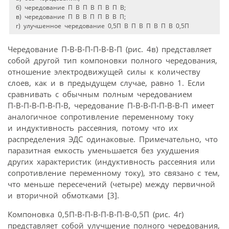
б) чередование П В П В П В П В;
в) чередование П В В П П В В П;
г) улучшенное чередование 0,5П В П В П В П В 0,5П
Чередование П‑В‑В‑П‑П‑В‑В‑П (рис. 4в) представляет
собой другой тип компоновки полного чередования,
отношение электродвижущей силы к количеству
слоев, как и в предыдущем случае, равно 1. Если
сравнивать с обычным полным чередованием
П‑В‑П‑В‑П‑В‑П‑В, чередование П‑В‑В‑П‑П‑В‑В‑П имеет
аналогичное сопротивление переменному току
и индуктивность рассеяния, потому что их
распределения ЭДС одинаковые. Примечательно, что
паразитная емкость уменьшается без ухудшения
других характеристик (индуктивность рассеяния или
сопротивление переменному току), это связано с тем,
что меньше пересечений (четыре) между первичной
и вторичной обмотками [3].
Компоновка 0,5П‑В‑П‑В‑П‑В‑П‑В‑0,5П (рис. 4г)
представляет собой улучшение полного чередования,