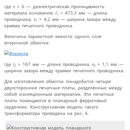
где
ε
= 6 — диэлектрическая проницаемость
материала основания;
l
= 473,3 мм — длина
1
проводника;
s
= 4,2 мм — ширина зазора между
1
краями печатного проводника.
Величина паразитной емкости одного слоя
вторичной обмотки:
где
l
= 167 мм — длина проводника;
s
= 1,1 мм —
2
2
ширина зазора между краями печатного проводника.
Для изготовления обмоток понадобится четыре
двухсторонние печатные платы, разделенные между
собой изоляционным материалом. Эти печатные
платы помещаются в планарный ферритовый
сердечник. Конструктивная модель такого
трансформатора приведена на рис. 6.