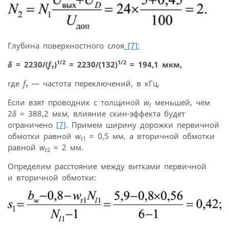
Глубина поверхностного слоя
[7]:
1/2
1/2
δ
= 2230/(
f
)
= 2230/(132)
= 194,1 мкм,
т
где
f
— частота переключений, в кГц.
т
Если взят проводник с толщиной
w
меньшей, чем
t
2
δ
= 388,2 мкм, влияние скин-эффекта будет
ограничено
[7]
. Примем ширину дорожки первичной
обмотки равной
w
= 0,5 мм, а вторичной обмотки
t
1
равной
w
= 2 мм.
t
2
Определим расстояние между витками первичной
и вторичной обмотки: