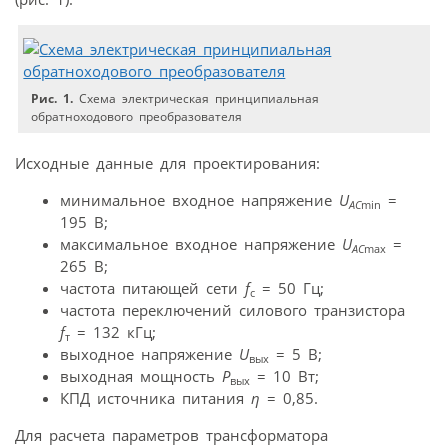
Рис. 1.
Схема электрическая принципиальная
обратноходового преобразователя
Исходные данные для проектирования:
минимальное входное напряжение
U
=
AC
min
195 В;
максимальное входное напряжение
U
=
AC
max
265 В;
частота питающей сети
f
= 50 Гц;
с
частота переключений силового транзистора
f
= 132 кГц;
т
выходное напряжение
U
= 5 В;
вых
выходная мощность
P
= 10 Вт;
вых
КПД источника питания
η
= 0,85.
Для расчета параметров трансформатора