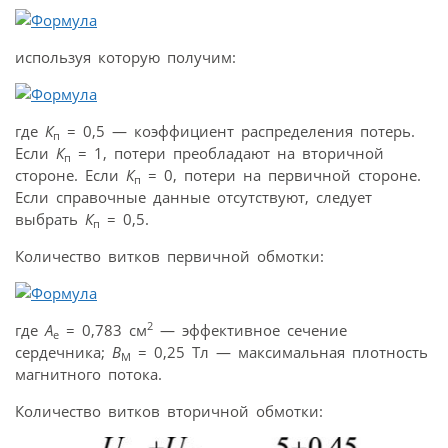
используя которую получим:
где
К
= 0,5 — коэффициент распределения потерь.
п
Если
К
= 1, потери преобладают на вторичной
п
стороне. Если
К
= 0, потери на первичной стороне.
п
Если справочные данные отсутствуют, следует
выбрать
К
= 0,5.
п
Количество витков первичной обмотки:
2
где
A
= 0,783 см
— эффективное сечение
e
сердечника;
B
= 0,25 Тл — максимальная плотность
M
магнитного потока.
Количество витков вторичной обмотки: