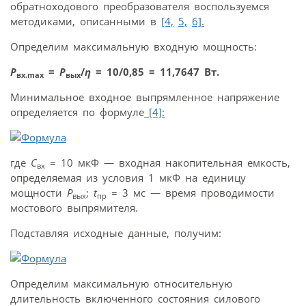
обратноходового преобразователя воспользуемся
методиками, описанными в
[4,
5,
6].
Определим максимальную входную мощность:
P
=
P
/
η
= 10/0,85 = 11,7647 Вт.
вх.max
вых
Минимальное входное выпрямленное напряжение
определяется по формуле
[4]:
где
C
= 10 мкФ — входная накопительная емкость,
вх
определяемая из условия 1 мкФ на единицу
мощности
P
;
t
= 3 мс — время проводимости
вых
пр
мостового выпрямителя.
Подставляя исходные данные, получим:
Определим максимальную относительную
длительность включенного состояния силового