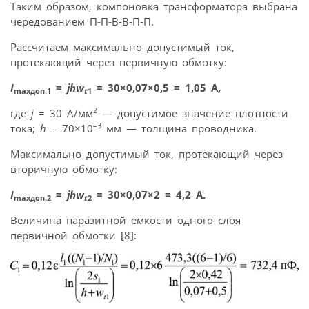
Таким образом, компоновка трансформатора выбрана
чередованием П‑П‑В‑В‑П‑П.
Рассчитаем максимально допустимый ток,
протекающий через первичную обмотку:
I
=
jhw
= 30×0,07×0,5 = 1,05 А,
maxдоп.1
t
1
2
где
j
= 30 А/мм
— допустимое значение плотности
–3
тока;
h
= 70×10
мм — толщина проводника.
Максимально допустимый ток, протекающий через
вторичную обмотку:
I
=
jhw
= 30×0,07×2 = 4,2 А.
maxдоп.2
t
2
Величина паразитной емкости одного слоя
первичной обмотки [8]: