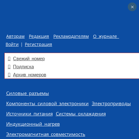
×
×
Авторам
Редакция
Рекламодателям
О журнале
Войти
|
Регистрация
Свежий номер
Подписка
Архив номеров
Skip to content
Силовые разъемы
Компоненты силовой электроники
Электроприводы
Источники питания
Системы охлаждения
Индукционный нагрев
Электромагнитная совместимость