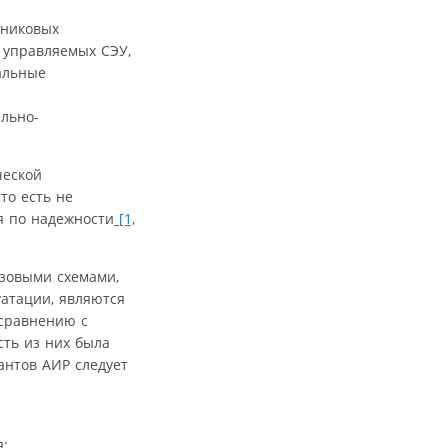
дниковых
 управляемых СЭУ,
альные
льно-
ческой
то есть не
я по надежности
[1,
азовыми схемами,
атации, являются
сравнению с
ть из них была
антов АИР следует
я;