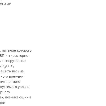
ия АИР
, питание которого
ВП и тиристорно-
ный нагрузочный
ом
C
>>
С
.
р
к
решить весьма
много времени
ения прямого
опустимого уровня
ерного
ах, возникающих в
при