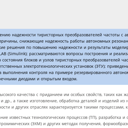
шению надежности тиристорных преобразователей частоты с 
причины, снижающие надежность работы автономных резонан
кие решения по повышению надежности и результаты модели
AB (Simulink); рассматриваются вопросы построения и реали
о состояния блоков и узлов тиристорных преобразователей ча
ственных электротехнологических установок (ЭТУ); приведе
тва выполнения контроля на примере резервированного автоно
тречными диодами и открытым входом.
сокого качества с приданием им особых свойств, таких как жа
 и др., а также изготовление, обработка деталей и изделий из 
сти и других отраслях характеризуется такими процессами, к
ие известных технологических процессов (ТП), разработка и 
трохимических (ЭХМ) и других методах получения, формообраз