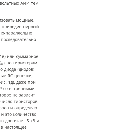
вольтных АИР, тем
изовать мощные,
в приведен первый
чно-параллельно
 последовательно
1в) или суммарное
U
по тиристорам
m1
о диода (диодов)
ые RC-цепочки,
ис. 1д), даже при
ИР со встречными
оторое не зависит
 число тиристоров
торов и определяют
и это количество
ю достигает 5 кВ и
 в настоящее