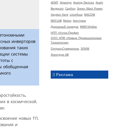
AEMT
Amantys
Analog Devices
Asahi
Bergquist
CapXon
Green Watt Power
Haydon Kerk
Littelfuse
MACOM
MATLAB
Molex
Ангстрем
Дорожный порядок
ММП-Ирбис
НПП «Учтех-Профи»
автономными
ООО НПФ «Новые Промышленные
сных инверторов
Технологии»
рования таких
Оптрон-Ставрополь
ЭЛИМ
зации системы
Электрум АВ
стоты с
ны обобщенная
много
Реклама
ростойкость,
них в космической,
ак:
освоение новых ТП,
ования и