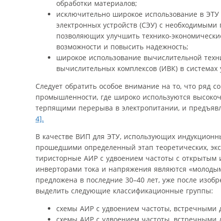
обработки материалов;
исключительно широкое использование в ЭТУ 
электронных устройств (СЭУ) с необходимыми
позволяющих улучшить технико-экономические
возможности и повысить надежность;
широкое использование вычислительной техни
вычислительных комплексов (ИВК) в системах 
Следует обратить особое внимание на то, что ряд с
промышленности, где широко используются высокоч
терпящими перерыва в электропитании, и предъявл
4].
В качестве ВИП для ЭТУ, использующих индукционны
прошедшими определенный этап теоретических, экс
тиристорные АИР с удвоением частоты с открытым 
инверторами тока и напряжения являются «молодым
предложена в последние 30–40 лет, уже после изоб
выделить следующие классификационные группы:
схемы АИР с удвоением частоты, встречными 
схемы АИР с удвоением частоты, встречными 