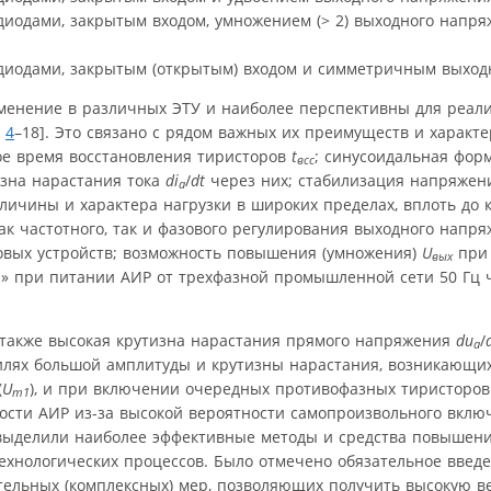
диодами, закрытым входом, умножением (> 2) выходного напря
 диодами, закрытым (открытым) входом и симметричным выхо
енение в различных ЭТУ и наиболее перспективны для реа
4
–18]. Это связано с рядом важных их преимуществ и характер
ое время восстановления тиристоров
t
; синусоидальная форм
всс
изна нарастания тока
di
/
dt
через них; стабилизация напряжен
a
личины и характера нагрузки в широких пределах, вплоть до 
как частотного, так и фазового регулирования выходного напр
овых устройств; возможность повышения (умножения)
U
пр
вых
» при питании АИР от трехфазной промышленной сети 50 Гц 
также высокая крутизна нарастания прямого напряжения
du
/
a
лях большой амплитуды и крутизны нарастания, возникающи
(
U
), и при включении очередных противофазных тиристоров
m1
ости АИР из-за высокой вероятности самопроизвольного вклю
ыделили наиболее эффективные методы и средства повышен
ехнологических процессов. Было отмечено обязательное введ
тельных (комплексных) мер, позволяющих получить высокую в