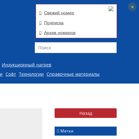
×
×
Свежий номер
Подписка
Архив номеров
Поиск
Индукционный нагрев
ии
Софт
Технологии
Справочные материалы
Метки