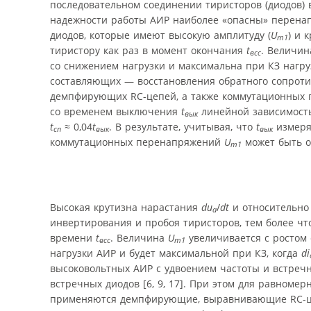
последовательном соединении тиристоров (диодов)
надежности работы АИР наиболее «опасны» перенап
диодов, которые имеют высокую амплитуду (
U
) и 
m1
тиристору как раз в момент окончания
t
. Величи
всс
со снижением нагрузки и максимальна при КЗ нагру
составляющих — восстановления обратного сопрот
демпфирующих RC-цепей, а также коммутационных по
со временем выключения
t
линейной зависимость
вык
t
≈ 0,04
t
. В результате, учитывая, что
t
измеряе
сп
вык
вык
коммутационных перенапряжений
U
может быть о
m1
Высокая крутизна нарастания
du
/
dt
и относительно
a
инвертирования и пробоя тиристоров, тем более ч
времени
t
. Величина
U
увеличивается с ростом 
всс
m1
нагрузки АИР и будет максимальной при КЗ, когда
di
высоковольтных АИР с удвоением частоты и встреч
встречных диодов [6, 9, 17]. При этом для равноме
применяются демпфирующие, выравнивающие RC-цеп