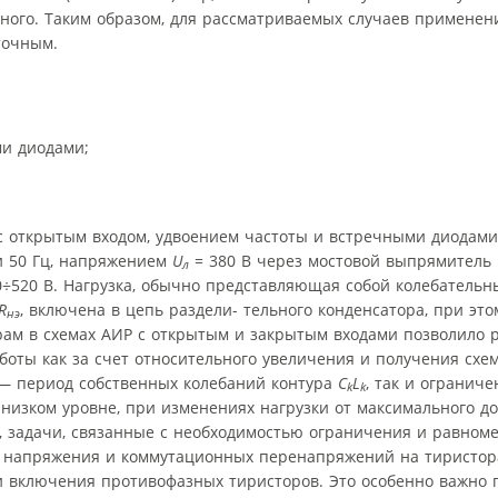
рвного. Таким образом, для рассматриваемых случаев применен
точным.
ми диодами;
 с открытым входом, удвоением частоты и встречными диодами
и 50 Гц, напряжением
U
= 380 В через мостовой выпрямитель 
л
÷520 В. Нагрузка, обычно представляющая собой колебатель
R
, включена в цепь раздели- тельного конденсатора, при эт
нэ
ам в схемах АИР с открытым и закрытым входами позволило 
оты как за счет относительного увеличения и получения схе
 период собственных колебаний контура
C
L
, так и огранич
k
k
низком уровне, при изменениях нагрузки от максимального д
е, задачи, связанные с необходимостью ограничения и равном
 напряжения и коммутационных перенапряжений на тиристор
и включения противофазных тиристоров. Это особенно важно 