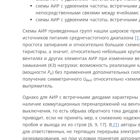
схемы АИР с удвоением частоты, встречными 
непосредственными связями между ячейками;
схемы АИР с удвоением частоты, встречными
Схемы АИР приведенных групп нашли широкое прим
источников питания среднечастотного диапазона
[1,
простота запирания и относительно большое схемн
тиристоры, а значит, относительно небольшая крут
вентилях и других элементах АИР при изменении ве
замыкания (КЗ) нагрузки; возможность реализации 
(мощности
P
) без применения дополнительных сил
н
получение симметричного
U
относительно «земли
вых
выпрямитель.
Однако для АИР с встречными диодами характерны 
наличие коммутационных перенапряжений на венти
выключения, то есть обрыва обратного тока диодов 
приводит, если не принять мер, к снижению надежн
пробоя и выхода их из строя [6, 9, 17]. В
[1]
авторы в
для ответственных, не терпящих перерыва электрот
резервирования, но при условии принятия дополни