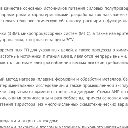
в качестве основных источников питания силовых полупрово
 параметрами и характеристиками, разработка так называемых
 показатели, экологическую обстановку, расширить функцион
ки (ЭВМ), микропроцессорных систем (МПС), а также измерите
управления, контроля и защиты ЭТУ.
овременных ТП для указанных целей, а также процессы в хими
астотные источники питания (ВИП), являются непрерывными, 
яют к системам электроснабжения весьма высокие требовани
й метод нагрева (плавки), формовки и обработки металлов, б
периментальных исследований, а также промышленной эксплу
или закрытым входами и встречными диодами. Схемы АИР по 
и», они многочисленны и разнообразны, причем основная час
ретения тиристора. Из многочисленных схемотехнических вари
диодами и открытым входом;
диодами, закрытым входом и удвоением выходного напряжени