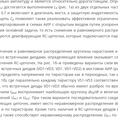
только амплитуду и является относительно дорогостоящим. Оп
достигается выполнением
L
(рис. 1а) из двух отдельных час
m2
k
≥ 0,7 и включают в диагональ моста, а защитную индуктивност
 цепь
C
позволяет также реализовать эффективное ограничен
p
ертирования в схемах АИР с открытым входом путем ускорен
ния основной задачи, то есть снижения и равномерного распр
ьзуются демпфирующие RC-цепочки, которые подключаются па
ничения и равномерное распределение крутизны нарастания 
ИР со встречными диодами, определяющее влияние оказывает с
лючения RC-цепочек. На рис. 1б–ж приведены варианты схем в
стречных диодов (VD1÷VD3, VD1, VD1÷VD2) в мостовом АИР (рис
пределять напряжение по тиристорам как в переходных, так 
 1б), где параллельно каждому тиристору VS1÷VS3 соответств
о, что встречные диоды VD1÷VD3 обычно имеют разброс по в
ением
t
воспринимает наибольшую крутизну
du
/
dt
и величин
вык
a
яжений
U
и
U
. При таком варианте последовательного соед
m1
m2
рующих цепочек, имеет место неравномерное распределение
d
 и по тиристорам. Кроме того, наличие в RC-цепочках диодов (
) также способствует неравномерному распределению
U
по 
к
m1