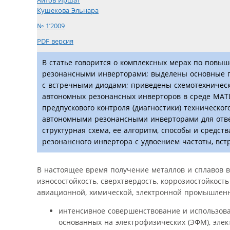
Аитов Иршат
Кушекова Эльнара
№ 1’2009
PDF версия
В статье говорится о комплексных мерах по повы
резонансными инверторами; выделены основные 
с встречными диодами; приведены схемотехничес
автономных резонансных инверторов в среде MATL
предпускового контроля (диагностики) техническог
автономными резонансными инверторами для ответ
структурная схема, ее алгоритм, способы и средс
резонансного инвертора с удвоением частоты, вс
В настоящее время получение металлов и сплавов вы
износостойкость, сверхтвердость, коррозиостойкость
авиационной, химической, электронной промышленно
интенсивное совершенствование и использован
основанных на электрофизических (ЭФМ), элек