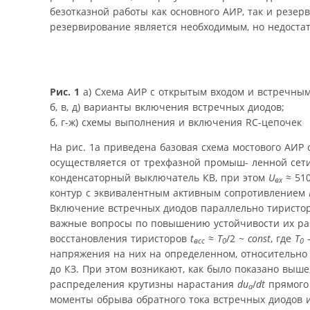
безотказной работы как основного АИР, так и резе
резервирование является необходимым, но недоста
Рис. 1
а) Схема АИР с открытым входом и встречны
б, в, д) варианты включения встречных диодов;
б, г-ж) схемы выполнения и включения RC-цепочек
На рис. 1а приведена базовая схема мостового АИР
осуществляется от трехфазной промыш- ленной сет
конденсаторный выключатель КВ, при этом
U
≈ 510
вх
контур с эквивалентным активным сопротивлением
Включение встречных диодов параллельно тиристор
важные вопросы по повышению устойчивости их раб
восстановления тиристоров
t
≈
T
/2 ~
const
, где
T
—
всс
0
0
напряжения на них на определенном, относительно 
до КЗ. При этом возникают, как было показано выш
распределения крутизны нарастания
du
/
dt
прямого
a
моменты обрыва обратного тока встречных диодов 