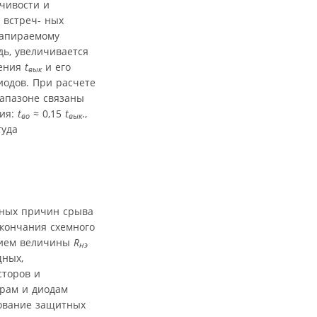
йчивости и
) встреч- ных
запираемому
едь, увеличивается
чения
t
и его
вык
иодов. При расчете
апазоне связаны
ния:
t
≈ 0,15
t
.,
во
вык
туда
вных причин срыва
окончания схемного
нием величины
R
нэ
щных,
сторов и
рам и диодам
ование защитных