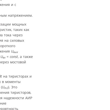
жения и с
дным напряжением.
лизации мощных
истик, таких как
а тока через
ия на силовых
короткого
яжения
U
вых
и
U
=
const
, а также
вх
через мостовой
dt
на тиристорах и
х в моменты
 (
U
). Это
m2
чения тиристоров,
ия надежности АИР
ение
ероятность