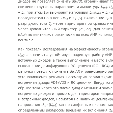
диодов не позволяет снизить
du
/
dt
, ограничивает 
a
снижение крутизны нарастания и амплитуды
U
,
U
m1
+
L
, при этом
L
выбирают из условия
L
/(
L
+
L
) 
з
k0
k0
k0
з
последовательно в цепь
R
и
C
[5]. Включение
L
в
нэ
p
з
разрядного тока
C
через тиристоры при срывах инв
p
через дополнительный тиристор [21, 22]. Для реше
(
U
) по вентилям, практически во всех АИР испол
m2
вентилю.
Как показали исследования на эффективность огра
U
, а значит, на устойчивую, надежную работу А
m2
встречных диодов, а также выполнение и место вк
выполнение демпфирующих RC-цепочек (RC1÷RC4) и в
цепочки позволяют снизить
du
/
dt
и равномерно рас
a
установившемся режимах. Рассмотрим вариант (рис.
встречные диоды VD1÷VD3 и RC-цепочки. Ввиду тог
обрыве тока через это плечо диод с меньшим знач
встречных диодов и прямого для тиристоров напр
и встречных диодов, несмотря на наличие демпфи
напряжения
U
(
U
) как по синфазным плечам, так
m1
m2
определенным разбросом времени их включения (
t
в