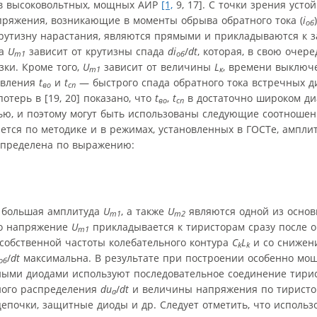
 в высоковольтных, мощных АИР
[1,
9, 17]. С точки зрения усто
ряжения, возникающие в моменты обрыва обратного тока (
i
об
крутизну нарастания, являются прямыми и прикладываются к 
на
U
зависит от крутизны спада
di
/
dt
, которая, в свою очер
m1
об
зки. Кроме того,
U
зависит от величины
L
, времени выклю
m1
к
ивления
t
и
t
— быстрого спада обратного тока встречных д
во
сп
терь в [19, 20] показано, что
t
,
t
в достаточно широком ди
во
сп
ю, и поэтому могут быть использованы следующие соотноше
тся по методике и в режимах, установленных в ГОСТе, ампли
пределена по выражению:
 большая амплитуда
U
, а также
U
являются одной из осно
m1
m2
то напряжение
U
прикладывается к тиристорам сразу после 
m1
собственной частоты колебательного контура
C
L
и со сниже
k
k
/
dt
максимальна. В результате при построении особенно мо
об
ными диодами используют последовательное соединение тири
рного распределения
du
/
dt
и величины напряжения по тиристо
a
очки, защитные диоды и др. Следует отметить, что использ