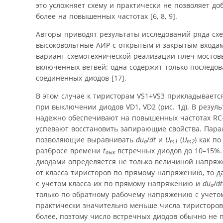
это усложняет схему и практически не позволяет д
более на повышенных частотах [6, 8, 9].
Авторы приводят результаты исследований ряда сх
высоковольтные АИР с открытым и закрытым входа
вариант схемотехнической реализации плеч мостовы
включенных ветвей: одна содержит только последов
соединенных диодов [17].
В этом случае к тиристорам VS1÷VS3 прикладываетс
при выключении диодов VD1, VD2 (рис. 1д). В резу
надежно обеспечивают на повышенных частотах RC-ц
успевают восстановить запирающие свойства. Пара
позволяющие выравнивать
du
/
dt
и
U
(
U
) как п
a
m1
m2
разбросе времени
t
встречных диодов до 10–15%.
вык
диодами определяется не только величиной напряж
от класса тиристоров по прямому напряжению, то 
с учетом класса их по прямому напряжению и
du
/
dt
a
только по обратному рабочему напряжению с учетом
практически значительно меньше числа тиристоров
более, поэтому число встречных диодов обычно не