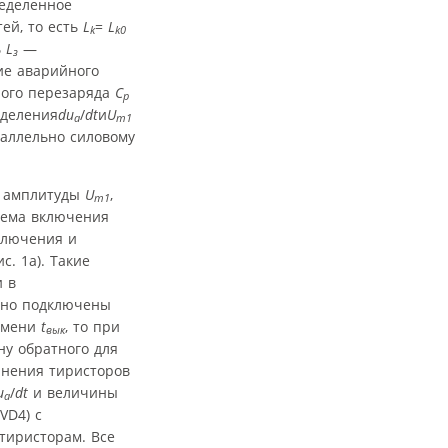
ределенное
тей, то есть
L
=
L
k
k0
ь
L
—
з
ие аварийного
ного перезаряда
C
p
еделения
du
/
dt
и
U
a
m1
раллельно силовому
и амплитуды
U
,
m1
хема включения
ключения и
. 1а). Такие
и в
енно подключены
ремени
t
, то при
вык
у обратного для
инения тиристоров
u
/
dt
и величины
a
VD4) с
тиристорам. Все