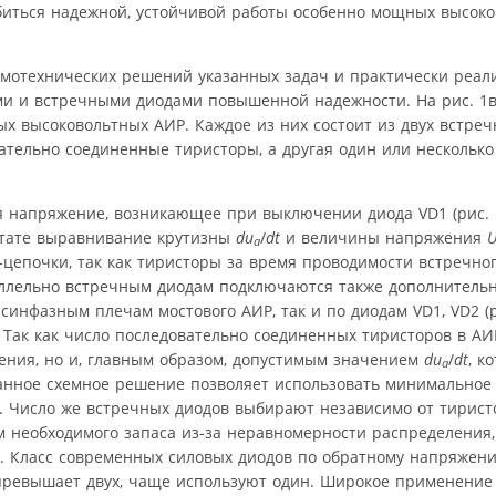
обиться надежной, устойчивой работы особенно мощных высоко
емотехнических решений указанных задач и практически реал
ми и встречными диодами повышенной надежности. На рис. 1
х высоковольтных АИР. Каждое из них состоит из двух встре
ательно соединенные тиристоры, а другая один или несколько
я напряжение, возникающее при выключении диода VD1 (рис. 
льтате выравнивание крутизны
du
/
dt
и величины напряжения
a
епочки, так как тиристоры за время проводимости встречног
ллельно встречным диодам подключаются также дополнительн
о синфазным плечам мостового АИР, так и по диодам VD1, VD2 (р
 Так как число последовательно соединенных тиристоров в А
ения, но и, главным образом, допустимым значением
du
/
dt
, к
a
данное схемное решение позволяет использовать минимальное
. Число же встречных диодов выбирают независимо от тирис
 необходимого запаса из-за неравномерности распределения, 
. Класс современных силовых диодов по обратному напряжени
 превышает двух, чаще используют один. Широкое применение