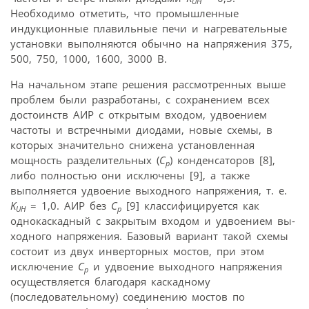
UН
Необходимо отметить, что промышленные
индукционные плавильные печи и нагревательные
установки выполняются обычно на напряжения 375,
500, 750, 1000, 1600, 3000 В.
На начальном этапе решения рассмотренных выше
проблем были разработаны, с сохранением всех
достоинств АИР с открытым входом, удвоением
частоты и встречными диодами, новые схемы, в
которых значительно снижена установленная
мощность разделительных (
C
) конденсаторов [8],
р
либо полностью они исключены [9], а также
выполняется удвоение выходного напряжения, т. е.
K
= 1,0. АИР без
C
[9] классифицируется как
UН
р
однокаскадный с закрытым входом и удвоением вы-
ходного напряжения. Базовый вариант такой схемы
состоит из двух инверторных мостов, при этом
исключение
C
и удвоение выходного напряжения
р
осуществляется благодаря каскадному
(последовательному) соединению мостов по