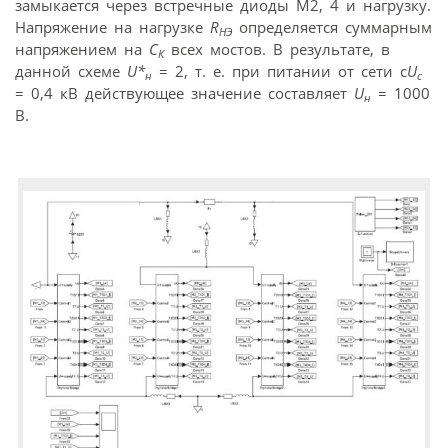
замыкается через встречные диоды М2, 4 и нагрузку.
Напряжение на нагрузке
R
определяется суммарным
НЭ
напряжением на
C
всех мостов. В результате, в
К
данной схеме
U*
= 2, т. е. при питании от сети с
U
н
с
= 0,4 кВ действующее значение составляет
U
= 1000
н
В.