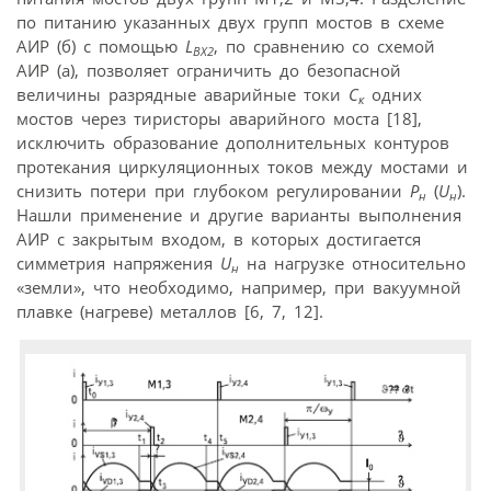
по питанию указанных двух групп мостов в схеме
АИР (б) с помощью
L
, по сравнению со схемой
ВХ2
АИР (а), позволяет ограничить до безопасной
величины разрядные аварийные токи
C
одних
к
мостов через тиристоры аварийного моста [18],
исключить образование дополнительных контуров
протекания циркуляционных токов между мостами и
снизить потери при глубоком регулировании
P
(
U
).
н
н
Нашли применение и другие варианты выполнения
АИР с закрытым входом, в которых достигается
симметрия напряжения
U
на нагрузке относительно
н
«земли», что необходимо, например, при вакуумной
плавке (нагреве) металлов [6, 7, 12].