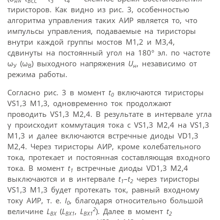
н
ВСС
3
4
тиристоров. Как видно из рис. 3, особенностью
алгоритма управления таких АИР является то, что
импульсы управления, подаваемые на тиристоры
внутри каждой группы мостов М1,2 и М3,4,
сдвинуты на постоянный угол на 180° эл. по частоте
ω
(ω
) выходного напряжения
U
, независимо от
У
В
н
режима работы.
Согласно рис. 3 в момент
t
включаются тиристоры
0
VS1,3 М1,3, одновременно ток продолжают
проводить VS1,3 М2,4. В результате в интервале угла
γ происходит коммутация тока с VS1,3 М2,4 на VS1,3
М1,3 и далее включаются встречные диоды VD1,3
М2,4. Через тиристоры АИР, кроме колебательного
тока, протекает и постоянная составляющая входного
тока. В момент
t
встречные диоды VD1,3 М2,4
1
выключаются и в интервале
t
–
t
через тиристоры
1
2
VS1,3 М1,3 будет протекать ток, равный входному
току АИР, т. е.
I
, благодаря относительно большой
0
2
величине
L
(
L
,
L
). Далее в момент
t
ВХ
ВХ1
ВХ1
2