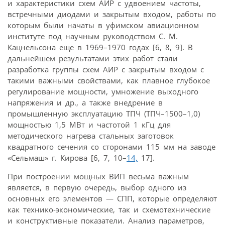
и характеристики схем АИР с удвоением частоты,
встречными диодами и закрытым входом, работы по
которым были начаты в уфимском авиационном
институте под научным руководством С. М.
Кацнельсона еще в 1969–1970 годах [6, 8, 9]. В
дальнейшем результатами этих работ стали
разработка группы схем АИР с закрытым входом с
такими важными свойствами, как плавное глубокое
регулирование мощности, умножение выходного
напряжения и др., а также внедрение в
промышленную эксплуатацию ТПЧ (ТПЧ–1500–1,0)
мощностью 1,5 МВт и частотой 1 кГц для
методического нагрева стальных заготовок
квадратного сечения со сторонами 115 мм на заводе
«Сельмаш» г. Кирова [6, 7, 10–
14,
17].
При построении мощных ВИП весьма важным
является, в первую очередь, выбор одного из
основных его элементов — СПП, которые определяют
как технико-экономические, так и схемотехнические
и конструктивные показатели. Анализ параметров,