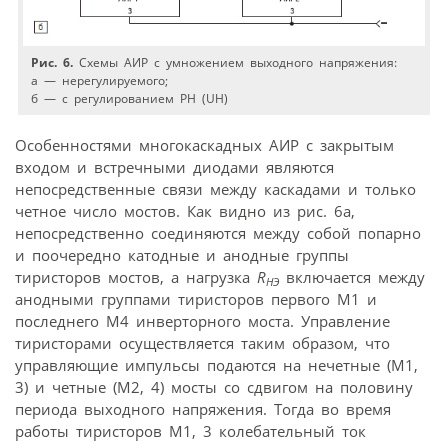
Рис. 6.
Схемы АИР с умножением выходного напряжения:
а — нерегулируемого;
б — с регулированием PН (UН)
Особенностями многокаскадных АИР с закрытым
входом и встречными диодами являются
непосредственные связи между каскадами и только
четное число мостов. Как видно из рис. 6а,
непосредственно соединяются между собой попарно
и поочередно катодные и анодные группы
тиристоров мостов, а нагрузка
R
включается между
НЭ
анодными группами тиристоров первого М1 и
последнего М4 инверторного моста. Управление
тиристорами осуществляется таким образом, что
управляющие импульсы подаются на нечетные (М1,
3) и четные (М2, 4) мосты со сдвигом на половину
периода выходного напряжения. Тогда во время
работы тиристоров М1, 3 колебательный ток