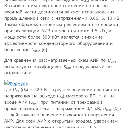
c
вых
н
В связи с этим некоторое снижение потерь во
входной части достигается за счет использования
промышленной сети с напряжениями 0,66, 6, 10 кВ.
Таким образом, основным решением этого вопроса
при реализации АИР на частоты ниже 1,5 кГц и
мощности более 500 кВт является снижение
эффективности конденсаторного оборудования и
повышение
U
[6].
вых
Для сравнения рассматриваемых схем АИР по
U
вых
используется коээфициент
K
, определяемый по
UН
выражению:
где
U
(
U
) = 520 В— среднее значение постоянного
вх
d
напряжения на выходе (
U
) мостового ВП, т. е. на
d
входе АИР (
U
), при питании от трехфазной
вх
промышленной сети с напряжением 0,4 кВ,
U
(
U
)
вых
н
— действующее значение выходного напряжения
АИР. Для схем АИР с открытым входом, удвоением
частоты и встречными диодами
K
= 0,5.