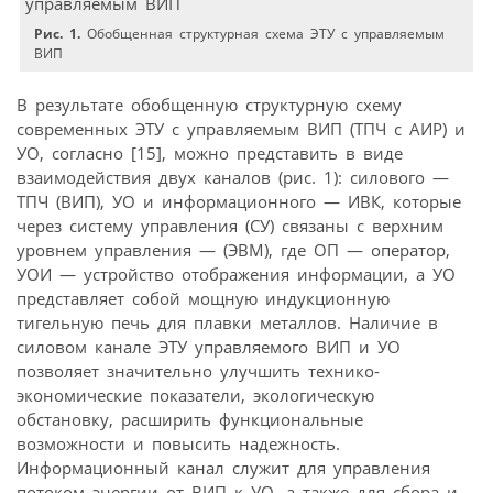
Рис. 1.
Обобщенная структурная схема ЭТУ с управляемым
ВИП
В результате обобщенную структурную схему
современных ЭТУ с управляемым ВИП (ТПЧ с АИР) и
УО, согласно [15], можно представить в виде
взаимодействия двух каналов (рис. 1): силового —
ТПЧ (ВИП), УО и информационного — ИВК, которые
через систему управления (СУ) связаны с верхним
уровнем управления — (ЭВМ), где ОП — оператор,
УОИ — устройство отображения информации, а УО
представляет собой мощную индукционную
тигельную печь для плавки металлов. Наличие в
силовом канале ЭТУ управляемого ВИП и УО
позволяет значительно улучшить технико-
экономические показатели, экологическую
обстановку, расширить функциональные
возможности и повысить надежность.
Информационный канал служит для управления
потоком энергии от ВИП к УО, а также для сбора и