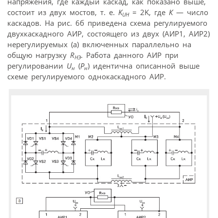
напряжения, где каждый каскад, как показано выше,
состоит из двух мостов, т. е.
K
= 2K, где
К
— число
UН
каскадов. На рис. 6б приведена схема регулируемого
двухкаскадного АИР, состоящего из двух (АИР1, АИР2)
нерегулируемых (а) включенных параллельно на
общую нагрузку
R
. Работа данного АИР при
НЭ
регулировании
U
(
P
) идентична описанной выше
н
н
схеме регулируемого однокаскадного АИР.