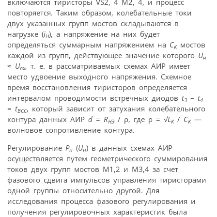
включаются тиристоры VS2, 4 М2, 4, и процесс
повторяется. Таким образом, колебательные токи
двух указанных групп мостов складываются в
нагрузке (
i
), а напряжение на них будет
Н
определяться суммарным напряжением на
C
мостов
К
каждой из групп, действующее значение которого
U
н
≈
U
, т. е. в рассматриваемых схемах АИР имеет
вх
место удвоение выходного напряжения. Схемное
время восстановления тиристоров определяется
интервалом проводимости встречных диодов
t
–
t
3
4
=
t
, который зависит от затухания колебательного
ВСС
контура данных АИР
d
=
R
/ ρ, где ρ = √
L
/
C
—
НЭ
K
K
волновое сопротивление контура.
Регулирование
P
(
U
) в данных схемах АИР
н
н
осуществляется путем геометрического суммирования
токов двух групп мостов М1,2 и М3,4 за счет
фазового сдвига импульсов управления тиристорами
одной группы относительно другой. Для
исследования процесса фазового регулирования и
получения регулировочных характеристик была