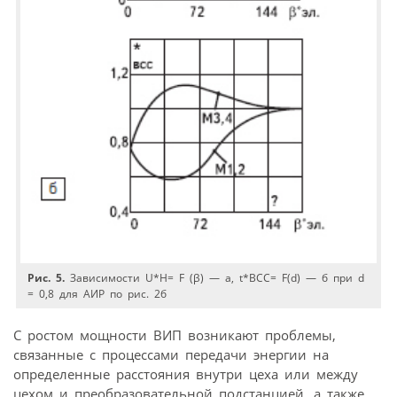
Рис. 5.
Зависимости U*Н= F (β) — а, t*ВСС= F(d) — б при d
= 0,8 для АИР по рис. 2б
С ростом мощности ВИП возникают проблемы,
связанные с процессами передачи энергии на
определенные расстояния внутри цеха или между
цехом и преобразовательной подстанцией, а также