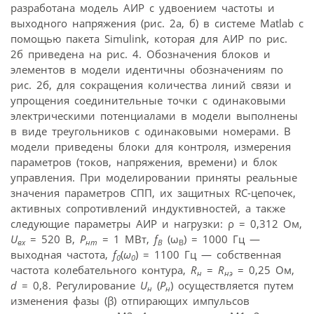
разработана модель АИР с удвоением частоты и
выходного напряжения (рис. 2а, б) в системе Matlab с
помощью пакета Simulink, которая для АИР по рис.
2б приведена на рис. 4. Обозначения блоков и
элементов в модели идентичны обозначениям по
рис. 2б, для сокращения количества линий связи и
упрощения соединительные точки с одинаковыми
электрическими потенциалами в модели выполнены
в виде треугольников с одинаковыми номерами. В
модели приведены блоки для контроля, измерения
параметров (токов, напряжения, времени) и блок
управления. При моделировании приняты реальные
значения параметров СПП, их защитных RC-цепочек,
активных сопротивлений индуктивностей, а также
следующие параметры АИР и нагрузки: ρ = 0,312 Ом,
U
= 520 В,
P
= 1 МВт,
f
(ω
) = 1000 Гц —
вх
нm
В
В
выходная частота,
f
(
ω
) = 1100 Гц — собственная
0
0
частота колебательного контура,
R
=
R
= 0,25 Ом,
н
нэ
d
= 0,8. Регулирование
U
(
P
) осуществляется путем
н
н
изменения фазы (β) отпирающих импульсов