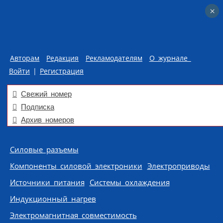
×
×
Авторам
Редакция
Рекламодателям
О журнале
Войти
|
Регистрация
Свежий номер
Подписка
Архив номеров
Skip to content
Силовые разъемы
Компоненты силовой электроники
Электроприводы
Источники питания
Системы охлаждения
Индукционный нагрев
Электромагнитная совместимость