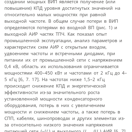
создании мощных ВИП является получение (или
повышение) КПД уровня достигнутых значений на
относительно малых мощностях при равной
выходной частоте. В общем случае потери в ВИП
определяются потерями во входной ВП (рис. 1) и
выходной АИР частях ТПЧ. Как показал опыт
промышленной эксплуатации, анализ параметров и
характеристик схем АИР с открытым входом,
удвоением частоты и встречными диодами, при
питании их от промышленной сети с напряжением
0,4 кВ, область их использования ограничивается
мощностями 400–450 кВт и частотами от 2 кГц до 4–
5 кГц [6, 7. 17]. На частотах ниже 1,5–2 кГц
происходит снижение КПД и энергетической
эффективности из-за значительного роста
установленной мощности конденсаторного
оборудования, потерь в них с увеличением
мощности и снижением частоты, а также потерь в
СПП, кабелях, шинопроводах и других элементах из-
за относительно низкого значения напряжения
питающей сети (~
U
) и выходного
U
(
U
) АИР [6, 7].