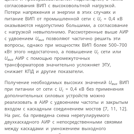
согласования ВИП с высоковольтной нагрузкой.
Потери напряжения и энергии в этих случаях и
питание ВИП от промышленной сети с
U
= 0,4 кВ
c
оказываются недопустимо большими, а согласование
с нагрузкой невыполнимо. Рассмотренные выше АИР
с удвоением
U
позволяют частично решить эти
вых
вопросы, однако при мощностях ВИП более 500–700
кВт этого недостаточно, а повышение
U
сети или
с
U
АИР с помощью промежуточных
вых
трансформаторов значительно усложняет ЭТУ,
снижает КПД и другие показатели.
Получение необходимых высоких значений
U
ВИП
вых
при питании от сети с
U
= 0,4 кВ без применения
с
дополнительных силовых устройств можно
реализовать в АИР с удвоением частоты и закрытым
входом с каскадным соединением мостов [7, 11, 12].
На рис. 6а приведена схема нерегулируемого
двухкаскадного АИР с непосредственными связями
между каскадами и умножением выходного