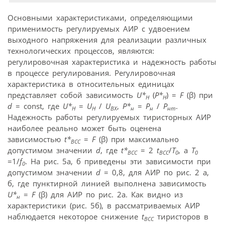
Основными характеристиками, определяющими
применимость регулируемых АИР с удвоением
выходного напряжения для реализации различных
технологических процессов, являются:
регулировочная характеристика и надежность работы
в процессе регулирования. Регулировочная
характеристика в относительных единицах
представляет собой зависимость
U*
(
P*
) =
F
(β) при
Н
Н
d
= const, где
U*
=
U
/
U
,
P*
=
P
/
P
.
Н
Н
ВХ
н
н
нm
Надежность работы регулируемых тиристорных АИР
наиболее реально может быть оценена
зависимостью
t*
=
F
(β) при максимально
ВСС
допустимом значении
d
, где
t*
= 2
t
/
T
, а
T
ВСС
ВСС
0
0
=1/
f
. На рис. 5а, б приведены эти зависимости при
0
допустимом значении
d
= 0,8, для АИР по рис. 2 а,
б, где пунктирной линией выполнена зависимость
U*
=
F
(β) для АИР по рис. 2а. Как видно из
н
характеристики (рис. 5б), в рассматриваемых АИР
наблюдается некоторое снижение
t
тиристоров в
ВСС