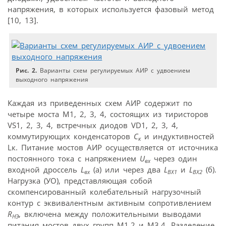
напряжения, в которых используется фазовый метод
[10, 13].
Рис. 2.
Варианты схем регулируемых АИР с удвоением
выходного напряжения
Каждая из приведенных схем АИР содержит по
четыре моста М1, 2, 3, 4, состоящих из тиристоров
VS1, 2, 3, 4, встречных диодов VD1, 2, 3, 4,
коммутирующих конденсаторов
C
и индуктивностей
к
Lк. Питание мостов АИР осуществляется от источника
постоянного тока с напряжением
U
через один
вх
входной дроссель
L
(а) или через два
L
и
L
(б).
вх
ВХ1
ВХ2
Нагрузка (УО), представляющая собой
скомпенсированный колебательный нагрузочный
контур с эквивалентным активным сопротивлением
R
, включена между положительными выводами
НЭ
питания мостов двух групп М1,2 и М3,4. Разделение