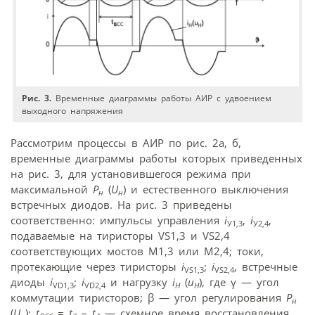
Рис. 3.
Временные диаграммы работы АИР с удвоением
выходного напряжения
Рассмотрим процессы в АИР по рис. 2а, б,
временные диаграммы работы которых приведенных
на рис. 3, для установившегося режима при
максимальной
P
(
U
) и естественного выключения
н
н
встречных диодов. На рис. 3 приведены
соответственно: импульсы управления
i
,
i
,
У1,3
У2,4
подаваемые на тиристоры VS1,3 и VS2,4
соответствующих мостов М1,3 или М2,4; токи,
протекающие через тиристоры
i
;
i
, встречные
VS1,3
VS2,4
диоды
i
;
i
и нагрузку
i
(
u
), где γ — угол
VD1,3
VD2,4
Н
Н
коммутации тиристоров; β — угол регулирования
P
н
(
U
);
t
=
t
–
t
— схемное время восстановления