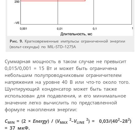
Рис. 9.
Кратковременные импульсы ограниченной энергии
(вольт-секунды) по MIL–STD–1275A
Суммарная мощность в таком случае не превысит
0,015/0,001 = 15 Вт и может быть ограничена
небольшим полупроводниковым ограничителем
напряжения на уровне 40 В или что-то около того.
Шунтирующий конденсатор может быть также
использован для подавления, и его минимальное
значение легко вычислить по представленной
формуле накопления энергии:
2
2
2
2
C
= (2
×
Energy
) / (
V
–
V
) = 0,03/(40
–28
)
MIN
MAX
LINE
= 37 мкФ.