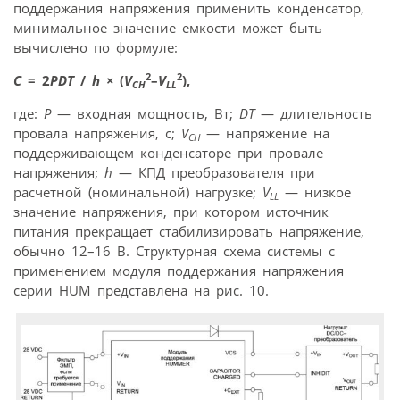
поддержания напряжения применить конденсатор,
минимальное значение емкости может быть
вычислено по формуле:
2
2
C
= 2
P
D
T
/
h
×
(
V
–
V
),
CH
LL
где:
P
— входная мощность, Вт;
D
T
— длительность
провала напряжения, с;
V
— напряжение на
CH
поддерживающем конденсаторе при провале
напряжения;
h
— КПД преобразователя при
расчетной (номинальной) нагрузке;
V
— низкое
LL
значение напряжения, при котором источник
питания прекращает стабилизировать напряжение,
обычно 12–16 В. Структурная схема системы с
применением модуля поддержания напряжения
серии HUM представлена на рис. 10.