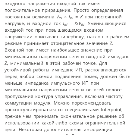
входного напряжения входной ток имеет
положительное приращение. Просто определенная
постоянная величина
V
×
I
=
K
при постоянной
IN
IN
нагрузке, и входной ток
I
=
К
/
V
. Уменьшающийся
IN
IN
входной ток при повышающемся входном
напряжении описывает гиперболу, наклон в рабочем
режиме принимает отрицательное значение
Z
.
Входной ток имеет наибольшее значение при
минимальном напряжении сети и входной импеданс
Z
, минимальный в этой рабочей точке. Для
устойчивой работы импеданс ИП, располагающегося
перед любой схемой подавления помех, должен быть
меньше импеданса импульсного ИП при
минимальном напряжении сети и во всей полосе
пропускания контура управления, включая частоту
коммутации модуля. Можно порекомендовать
проконсультироваться со специалистами Interpoint,
прежде чем принимать окончательное решение об
использовании какой-либо схемы ограничительной
цепи. Некоторая дополнительная информация