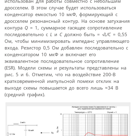
использован для работы совместно с небольшим
дросселем. В этом случае будет использоваться
конденсатор емкостью 10 мкФ, формирующий с
дросселем резонансный контур. На основе затухания
контура
Q
= 1, суммарное гасящее сопротивление
последовательно с
L
и
C
должно быть =
√
L/C
= 0,55
Ом, чтобы минимизировать импеданс управляющего
входа. Резистор 0,5 Ом добавлен последовательно с
конденсатором 10 мкФ и включает его
эквивалентное последовательное сопротивление
(ESR). Модели схемы и результаты представлены на
рис. 5 и 6. Отметим, что на воздействие 200-В
кратковременной импульсной помехи отклик на
выходе схемы повышается до всего лишь ≈34 В
(средний график).