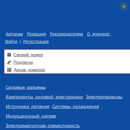
×
×
Авторам
Редакция
Рекламодателям
О журнале
Войти
|
Регистрация
Свежий номер
Подписка
Архив номеров
Skip to content
Силовые разъемы
Компоненты силовой электроники
Электроприводы
Источники питания
Системы охлаждения
Индукционный нагрев
Электромагнитная совместимость