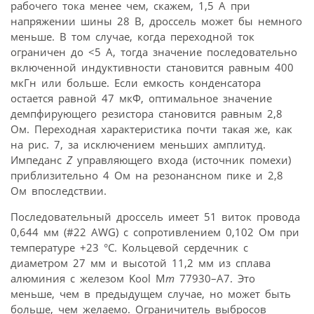
рабочего тока менее чем, скажем, 1,5 A при
напряжении шины 28 В, дроссель может бы немного
меньше. В том случае, когда переходной ток
ограничен до <5 А, тогда значение последовательно
включенной индуктивности становится равным 400
мкГн или больше. Если емкость конденсатора
остается равной 47 мкФ, оптимальное значение
демпфирующего резистора становится равным 2,8
Ом. Переходная характеристика почти такая же, как
на рис. 7, за исключением меньших амплитуд.
Импеданс
Z
управляющего входа (источник помехи)
приблизительно 4 Ом на резонансном пике и 2,8
Ом впоследствии.
Последовательный дроссель имеет 51 виток провода
0,644 мм (#22 AWG) с сопротивлением 0,102 Ом при
температуре +23 °C. Кольцевой сердечник с
диаметром 27 мм и высотой 11,2 мм из сплава
алюминия с железом Kool M
m
77930–A7. Это
меньше, чем в предыдущем случае, но может быть
больше, чем желаемо. Ограничитель выбросов