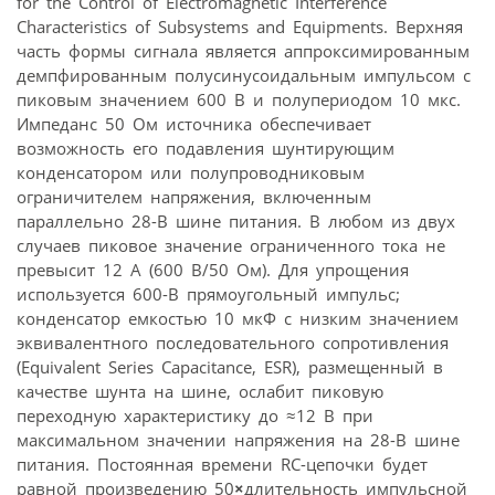
for the Control of Electromagnetic Interference
Characteristics of Subsystems and Equipments. Верхняя
часть формы сигнала является аппроксимированным
демпфированным полусинусоидальным импульсом с
пиковым значением 600 В и полупериодом 10 мкс.
Импеданс 50 Ом источника обеспечивает
возможность его подавления шунтирующим
конденсатором или полупроводниковым
ограничителем напряжения, включенным
параллельно 28-В шине питания. В любом из двух
случаев пиковое значение ограниченного тока не
превысит 12 А (600 В/50 Ом). Для упрощения
используется 600-В прямоугольный импульс;
конденсатор емкостью 10 мкФ с низким значением
эквивалентного последовательного сопротивления
(Equivalent Series Capacitance, ESR), размещенный в
качестве шунта на шине, ослабит пиковую
переходную характеристику до ≈12 В при
максимальном значении напряжения на 28-В шине
питания. Постоянная времени RC-цепочки будет
равной произведению 50
×
длительность импульсной