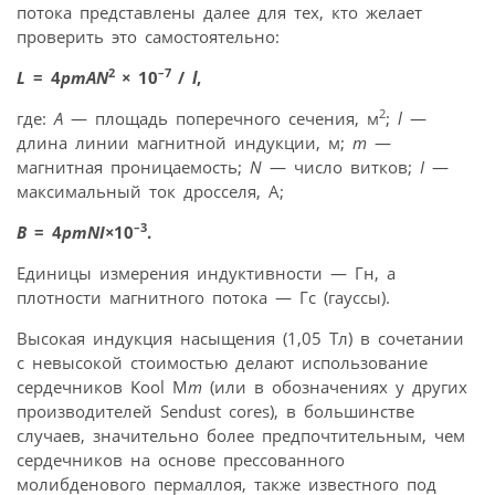
потока представлены далее для тех, кто желает
проверить это самостоятельно:
2
–7
L
= 4
pm
AN
×
10
/
l
,
2
где:
A
— площадь поперечного сечения, м
;
l
—
длина линии магнитной индукции, м;
m
—
магнитная проницаемость;
N
— число витков;
I
—
максимальный ток дросселя, A;
–3
B
= 4
pm
NI
×
10
.
Единицы измерения индуктивности — Гн, а
плотности магнитного потока — Гс (гауссы).
Высокая индукция насыщения (1,05 Тл) в сочетании
с невысокой стоимостью делают использование
сердечников Kool M
m
(или в обозначениях у других
производителей Sendust cores), в большинстве
случаев, значительно более предпочтительным, чем
сердечников на основе прессованного
молибденового пермаллоя, также известного под