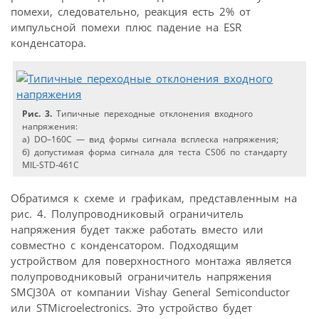
помехи, следовательно, реакция есть 2% от
импульсной помехи плюс падение на ESR
конденсатора.
Рис. 3.
Типичные переходные отклонения входного
напряжения:
а) DO–160C — вид формы сигнала всплеска напряжения;
б) допустимая форма сигнала для теста CS06 по стандарту
MIL-STD-461C
Обратимся к схеме и графикам, представленным на
рис. 4. Полупроводниковый ограничитель
напряжения будет также работать вместо или
совместно с конденсатором. Подходящим
устройством для поверхностного монтажа является
полупроводниковый ограничитель напряжения
SMCJ30A от компании Vishay General Semiconductor
или STMicroelectronics. Это устройство будет