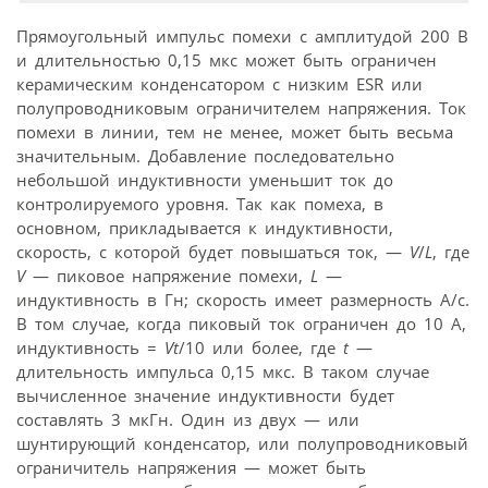
Прямоугольный импульс помехи с амплитудой 200 В
и длительностью 0,15 мкс может быть ограничен
керамическим конденсатором с низким ESR или
полупроводниковым ограничителем напряжения. Ток
помехи в линии, тем не менее, может быть весьма
значительным. Добавление последовательно
небольшой индуктивности уменьшит ток до
контролируемого уровня. Так как помеха, в
основном, прикладывается к индуктивности,
скорость, с которой будет повышаться ток, —
V
/
L
, где
V
— пиковое напряжение помехи,
L
—
индуктивность в Гн; скорость имеет размерность A/с.
В том случае, когда пиковый ток ограничен до 10 A,
индуктивность =
Vt
/10 или более, где
t
—
длительность импульса 0,15 мкс. В таком случае
вычисленное значение индуктивности будет
составлять 3 мкГн. Один из двух — или
шунтирующий конденсатор, или полупровод­никовый
ограничитель напряжения — может быть