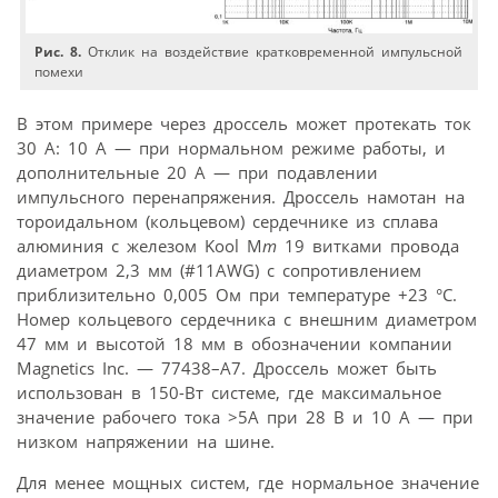
Рис. 8.
Отклик на воздействие кратковременной импульсной
помехи
В этом примере через дроссель может протекать ток
30 A: 10 A — при нормальном режиме работы, и
дополнительные 20 A — при подавлении
импульсного перенапряжения. Дроссель намотан на
тороидальном (кольцевом) сердечнике из сплава
алюминия с железом Kool M
m
19 витками провода
диаметром 2,3 мм (#11AWG) с сопротивлением
приблизительно 0,005 Ом при температуре +23 °C.
Номер кольцевого сердечника c внешним диаметром
47 мм и высотой 18 мм в обозначении компании
Magnetics Inc. — 77438–А7. Дроссель может быть
использован в 150-Вт системе, где максимальное
значение рабочего тока >5A при 28 В и 10 А — при
низком напряжении на шине.
Для менее мощных систем, где нормальное значение