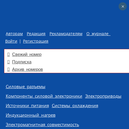
×
×
Авторам
Редакция
Рекламодателям
О журнале
Войти
|
Регистрация
Свежий номер
Подписка
Архив номеров
Skip to content
Силовые разъемы
Компоненты силовой электроники
Электроприводы
Источники питания
Системы охлаждения
Индукционный нагрев
Электромагнитная совместимость