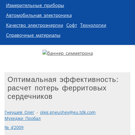
Измерительные приборы
Автомобильная электроника
Качество электроэнергии
Софт
Технологии
Справочные материалы
Оптимальная эффективность:
расчет потерь ферритовых
сердечников
Гнеушев Олег
-
oleg.gneushev@eu.tdk.com
Мухеджи Пробал
№ 4’2009