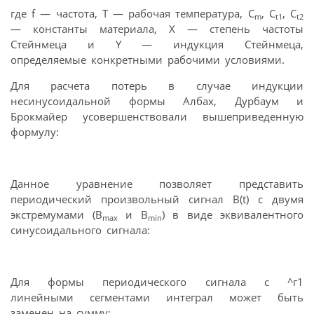
где f — частота, T — рабочая температура, C
, C
, C
m
t1
t2
— константы материала, X — степень частоты
Стейнмеца и Y — индукция Стейнмеца,
определяемые конкретными рабочими условиями.
Для расчета потерь в случае индукции
несинусоидальной формы Албах, Дурбаум и
Брокмайер усовершенствовали вышеприведенную
формулу:
Данное уравнение позволяет представить
периодический произвольный сигнал B(t) с двумя
экстремумами (B
и B
) в виде эквивалентного
max
min
синусоидального сигнала:
Для формы периодического сигнала с ^г1
линейными сегментами интеграл может быть
заменен на сумму: