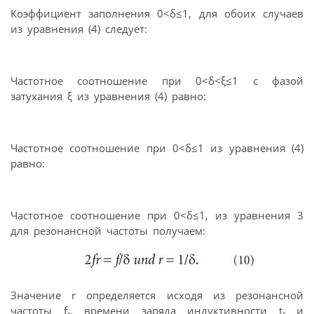
Коэффициент заполнения 0<δ≤1, для обоих случаев
из уравнения (4) следует:
Частотное соотношение при 0<δ<ξ≤1 с фазой
затухания ξ из уравнения (4) равно:
Частотное соотношение при 0<δ≤1 из уравнения (4)
равно:
Частотное соотношение при 0<δ≤1, из уравнения 3
для резонансной частоты получаем:
Значение r определяется исходя из резонансной
частоты f
, времени заряда индуктивности t
и
r
r