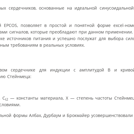
вых сердечников, основанные на идеальной синусоидально
й EPCOS, позволяет в простой и понятной форме excel-ном
ами сигналов, которые преобладают при данном применении.
ке источников питания и успешно послужат для выбора сило
ным требованиям в реальных условиях.
ом сердечнике для индукции с амплитудой В и криво
ию Стейнмеца:
, C
— константы материала, X — степень частоты Стейнме
t2
словиями.
альной формы Албах, Дурбаум и Брокмайер усовершенствовал