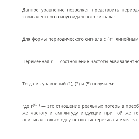
Данное уравнение позволяет представить периоди
эквивалентного синусоидального сигнала:
Для формы периодического сигнала с ^г1 линейным
Переменная r — соотношение частоты эквивалентног
Тогда из уравнений (1), (2) и (5) получаем:
(X-1)
где r
— это отношение реальных потерь в преобр
же частоту и амплитуду индукции при той же те
описывал только одну петлю гистерезиса и имел за