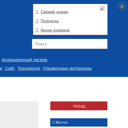
×
×
Свежий номер
Подписка
Архив номеров
Поиск
Индукционный нагрев
ии
Софт
Технологии
Справочные материалы
Метки