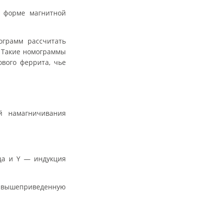
й форме магнитной
ограмм рассчитать
 Такие номограммы
вого феррита, чье
й намагничивания
ца и Y — индукция
и вышеприведенную