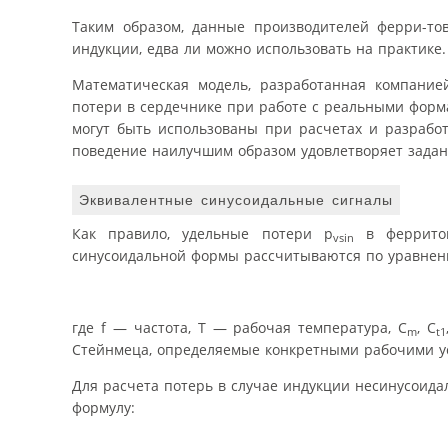
Таким образом, данные производителей ферри-то
индукции, едва ли можно использовать на практике.
Математическая модель, разработанная компание
потери в сердечнике при работе с реальными форм
могут быть использованы при расчетах и разработ
поведение наилучшим образом удовлетворяет задан
Эквивалентные синусоидальные сигналы
Как правило, удельные потери p
в ферритов
vsin
синусоидальной формы рассчитываются по уравнен
где f — частота, T — рабочая температура, C
, C
m
t1
Стейнмеца, определяемые конкретными рабочими у
Для расчета потерь в случае индукции несинусоид
формулу: