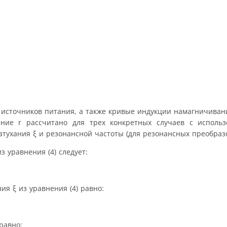
источников питания, а также кривые индукции намагничивани
ние r рассчитано для трех конкретных случаев с исполь
атухания ξ и резонансной частоты (для резонансных преобразо
з уравнения (4) следует:
ия ξ из уравнения (4) равно:
равно: