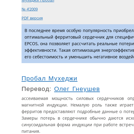
Мухеджи Пробал
№ 4’2009
PDF версия
В последнее время особую популярность приобре
оптимальный ферритовый сердечник для специфи
EPCOS, она позволяет рассчитать реальные потер
эффективности. Такая оптимизация энергоэффекти
его себестоимость и уменьшить негативное возде
Пробал Мухеджи
Перевод:
Олег Гнеушев
ассеиваемая мощность силовых сердечников опр
магнитной индукции. Немалую роль также играет
ферритов предоставляют подробные данные о потер
Замеры потерь в сердечнике обычно даются исх
синусоидальная форма индукции при работе встреча
питания.