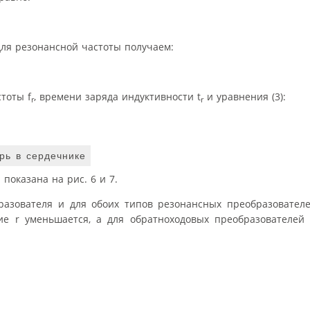
для резонансной частоты получаем:
тоты f
, времени заряда индуктивности t
и уравнения (3):
r
r
рь в сердечнике
показана на рис. 6 и 7.
бразователя и для обоих типов резонансных преобразовател
е r уменьшается, а для обратноходовых преобразователей 