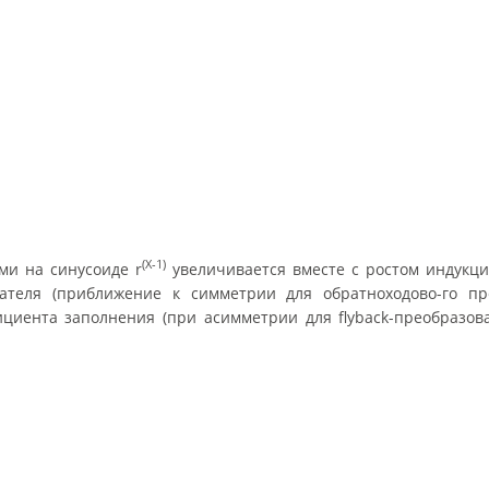
(X-1)
и на синусоиде r
увеличивается вместе с ростом индукц
ателя (приближение к симметрии для обратноходово-го пре
циента заполнения (при асимметрии для flyback-преобразова