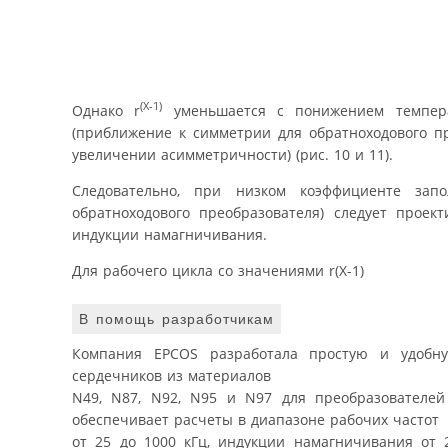
(X-1)
Однако r
уменьшается с понижением температ
(приближение к симметрии для обратноходового пр
увеличении асимметричности) (рис. 10 и 11).
Следовательно, при низком коэффициенте запо
обратноходового преобразователя) следует проек
индукции намагничивания.
Для рабочего цикла со значениями r(X-1)
В помощь разработчикам
Компания EPCOS разработала простую и удобн
сердечников из материалов
N49, N87, N92, N95 и N97 для преобразователе
обеспечивает расчеты в диапазоне рабочих частот
от 25 до 1000 кГц, индукции намагничивания от 