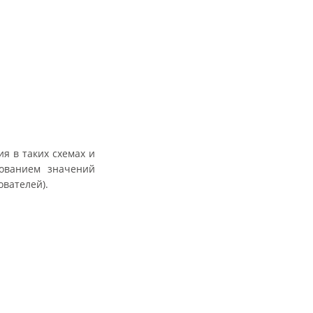
я в таких схемах и
зованием значений
вателей).