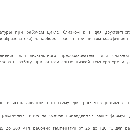
уры при рабочем цикле, близком к 1, для двухтактного
еобразователя) и, наоборот, растет при низком коэффициен
лнения для двухтактного преобразователя (или сильно
тировать работу при относительно низкой температуре и д
ую в использовании программу для расчетов режимов р
й различных типов на основе приведенных выше формул.
25 до 300 мТл, рабочих температур от 25 до 120 °C для р