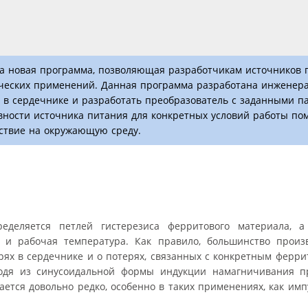
ла новая программа, позволяющая разработчикам источников 
ческих применений. Данная программа разработана инженер
и в сердечнике и разработать преобразователь с заданными 
вности источника питания для конкретных условий работы пом
йствие на окружающую среду.
еделяется петлей гистерезиса ферритового материала, 
 и рабочая температура. Как правило, большинство произ
ях в сердечнике и о потерях, связанных с конкретным ферр
одя из синусоидальной формы индукции намагничивания п
ется довольно редко, особенно в таких применениях, как им