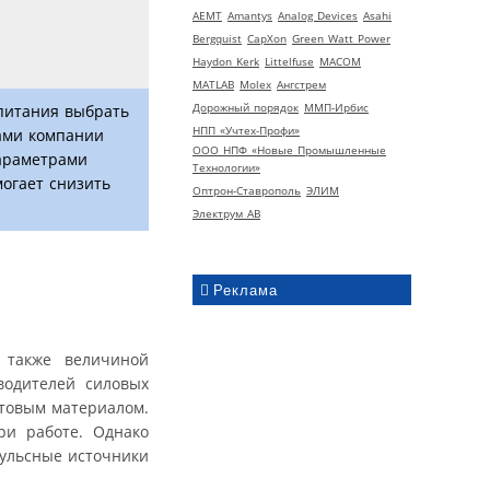
AEMT
Amantys
Analog Devices
Asahi
Bergquist
CapXon
Green Watt Power
Haydon Kerk
Littelfuse
MACOM
MATLAB
Molex
Ангстрем
Дорожный порядок
ММП-Ирбис
питания выбрать
НПП «Учтех-Профи»
ами компании
ООО НПФ «Новые Промышленные
параметрами
Технологии»
огает снизить
Оптрон-Ставрополь
ЭЛИМ
Электрум АВ
Реклама
а также величиной
водителей силовых
итовым материалом.
ри работе. Однако
пульсные источники