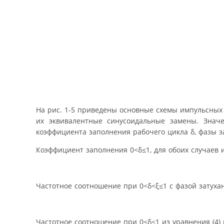
На рис. 1-5 приведены основные схемы импульсных 
их эквивалентные синусоидальные замены. Значе
коэффициента заполнения рабочего цикла δ, фазы з
Коэффициент заполнения 0<δ≤1, для обоих случаев и
Частотное соотношение при 0<δ<ξ≤1 с фазой затухан
Частотное соотношение при 0<δ≤1 из уравнения (4) 