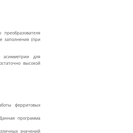
 преобразователя
те заполнения (при
й асимметрии для
остаточно высокой
аботы ферритовых
 Данная программа
азличных значений