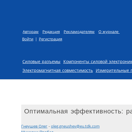
Авторам
Редакция
Рекламодателям
О журнале
Войти
|
Регистрация
Skip to content
Силовые разъемы
Компоненты силовой электрони
Электромагнитная совместимость
Измерительные 
Оптимальная эффективность: р
Гнеушев Олег
-
oleg.gneushev@eu.tdk.com