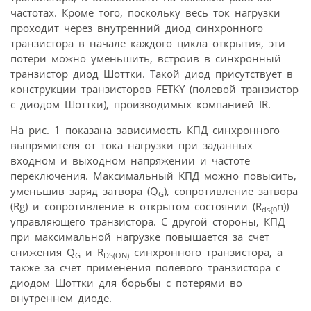
частотах. Кроме того, поскольку весь ток нагрузки
проходит через внутренний диод синхронного
транзистора в начале каждого цикла открытия, эти
потери можно уменьшить, встроив в синхронный
транзистор диод Шоттки. Такой диод присутствует в
конструкции транзисторов FETKY (полевой транзистор
с диодом Шоттки), производимых компанией IR.
На рис. 1 показана зависимость КПД синхронного
выпрямителя от тока нагрузки при заданных
входном и выходном напряжении и частоте
переключения. Максимальный КПД можно повысить,
уменьшив заряд затвора (Q
), сопротивление затвора
G
(Rg) и сопротивление в открытом состоянии (R
n))
ds{0
управляющего транзистора. С другой стороны, КПД
при максимальной нагрузке повышается за счет
снижения Q
и R
синхронного транзистора, а
G
DS
(ON)
также за счет применения полевого транзистора с
диодом Шоттки для борьбы с потерями во
внутреннем диоде.