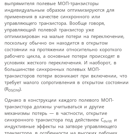
выпрямителя полевые МОП-транзисторы
индивидуальным образом оптимизируются для
применения в качестве синхронного или
управляющего транзистора. Вообще говоря,
управляющий полевой транзистор уже
оптимизирован на малые потери на переключение,
поскольку обычно он находится в открытом
состоянии на протяжении относительно короткого
рабочего цикла, а основные потери происходят в
условиях жесткого переключения. И наоборот, в
большинстве синхронных полевых МОП-
транзисторов потери возникают при включении, что
требует малого сопротивления в открытом состоянии
(R
).
DS
(ON)
Однако в конструкции каждого полевого МОП-
транзистора должны учитываться и другие
механизмы потерь — в частности, открытие
синхронного транзистора под действием C
и
dv/dt
индуктивные эффекты на затворе управляющего
транзистора, в особенности на высоких рабочих