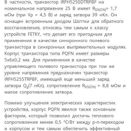
В частности, транзистор IRFH5250DTRPBF на
номинальное напряжение 25 В имеет R
= 1,7
DS(ON)
мОм (при Vρ = 4,5 В) и заряд затвора 39 нКл. Он
оснащен встроенным диодом Шоттки для обратного
восстановления, относясь тем самым к классу
устройств FETKY, что делает его пригодным для
применения в качестве синхронного полевого
транзистора в синхронных выпрямительных модулях.
Корпус транзистора типа PQFN имеет размеры
5x6x0,2 мм. Для применения в качестве
управляющего полевого транзистора при том же
уровне напряжения предназначен транзистор
IRFH5255TRPBF, имеющий еще меньший заряд
затвора Q
(7 нКл), сопротивление R
= 8,8 мОм и
g
D
S(ON)
малое сопротивление затвора.
Помимо улучшения электрических характеристик
устройства, корпус PQFN явился также основным
фактором, который позволил достичь теплового
сопротивления менее 0,5 °С/Вт между р-п-переходом
и корпусом и тем самым обеспечить эффективный