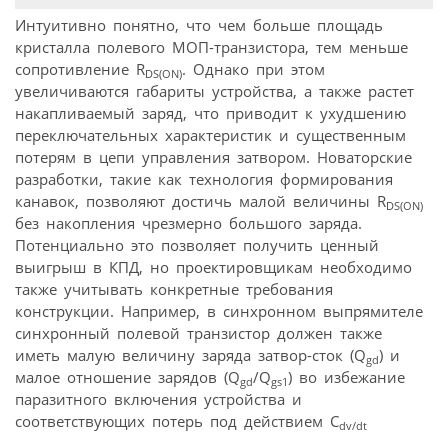
Интуитивно понятно, что чем больше площадь
кристалла полевого МОП-транзистора, тем меньше
сопротивление R
. Однако при этом
DS(ON)
увеличиваются габариты устройства, а также растет
накапливаемый заряд, что приводит к ухудшению
переключательных характеристик и существенным
потерям в цепи управления затвором. Новаторские
разработки, такие как технология формирования
канавок, позволяют достичь малой величины R
DS(ON)
без накопления чрезмерно большого заряда.
Потенциально это позволяет получить ценный
выигрыш в КПД, но проектировщикам необходимо
также учитывать конкретные требования
конструкции. Например, в синхронном выпрямителе
синхронный полевой транзистор должен также
иметь малую величину заряда затвор-сток (Q
) и
gd
малое отношение зарядов (Q
/Q
) во избежание
gd
gs1
паразитного включения устройства и
соответствующих потерь под действием C
dv/dt