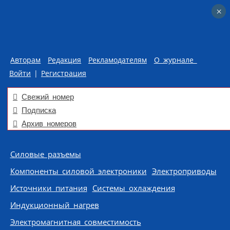
×
×
Авторам
Редакция
Рекламодателям
О журнале
Войти
|
Регистрация
Свежий номер
Подписка
Архив номеров
Skip to content
Силовые разъемы
Компоненты силовой электроники
Электроприводы
Источники питания
Системы охлаждения
Индукционный нагрев
Электромагнитная совместимость