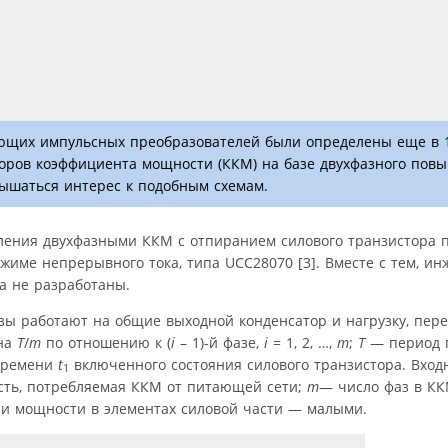
щих импульсных преобразователей были определены еще в 197
торов коэффициента мощности (ККМ) на базе двухфазного по
овышаться интерес к подобным схемам.
ения двухфазными ККМ с отпиранием силового транзистора п
жиме непрерывного тока, типа UCC28070 [3]. Вместе с тем, и
а не разработаны.
зы работают на общие выходной конденсатор и нагрузку, пер
 на
T
/
m
по отношению к (
i
– 1)-й фазе,
i
= 1, 2, …,
m
;
T
— период 
 времени
t
включенного состояния силового транзистора. Вхо
1
ть, потребляемая ККМ от питающей сети;
m
— число фаз в КК
ри мощности в элементах силовой части — малыми.