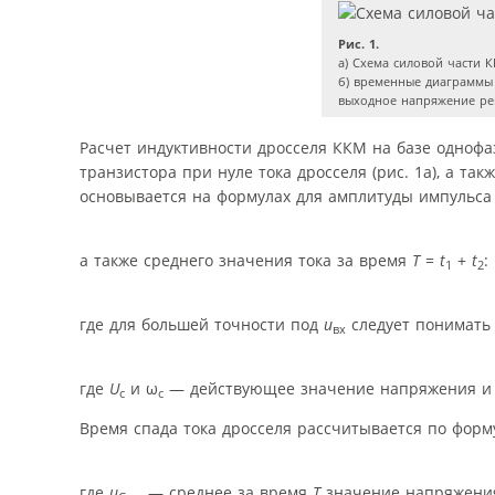
Рис. 1.
а) Схема силовой части 
б) временные диаграммы 
выходное напряжение ре
Расчет индуктивности дросселя ККМ на базе одноф
транзистора при нуле тока дросселя (рис. 1а), а та
основывается на формулах для амплитуды импульса 
а также среднего значения тока за время
T
=
t
+
t
:
1
2
где для большей точности под
u
следует понимать
вх
где
U
и ω
— действующее значение напряжения и к
с
с
Время спада тока дросселя рассчитывается по форм
где
u
— среднее за время
T
значение напряжения