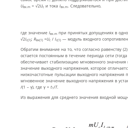
1
U
= √2
U
и тока
I
. Следовательно,
вх.m
c
вх.m
где значение
I
при принятых допущениях в одноф
вх.m
√2
I
;
R
=
U
/
I
— модуль входного сопротивлен
c(1)
вх(1)
c
c(1)
Обратим внимание на то, что согласно равенству (2
остается постоянным в течение периода сети (тогда
обеспечивает стабилизацию мгновенного значения
значение выходного напряжения, которое отличаетс
низкочастотные пульсации выходного напряжения п
мгновенное значение выходного напряжения в уст
/(1 – γ), где γ =
t
/
T
.
1
Из выражения для среднего значения входной мощн