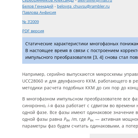
Серебрянников Александр
-
alex-silver@mail.ru
Белов Геннадий
-
belovga_chuvsu@rambler.ru
Павлова Анфисия
№ 3’2009
PDF версия
Статические характеристики многофазных понижаю
В настоящее время в связи с построением коррек
импульсного преобразователя [3, 4] снова стал п
Например, серийно выпускаются микросхемы управл
UCC28060 и для двухфазного ККМ, работающего в ре
методики расчета подобных ККМ до сих пор до конц
В многофазном импульсном преобразователе все фа
синхронно,
i
-я фаза работает с сдвигом во времени
одной фазе. Все фазы имеют одинаковое значение
одной фазы равна
P
/
m
, где
P
— активная мощнос
вх
вх
параметры фаз будем считать одинаковыми, а поте