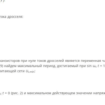
ока дросселя:
анзисторов при нуле токов дросселей является переменная ч
 и (9) найдем максимальный период, достигаемый при sin ω
t
= 1
с
питающей сети
U
:
c.min
ω
t
= 0 (рис. 2) и максимальном действующем значении напр
с