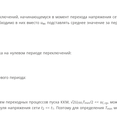
еключений, начинающемуся в момент перехода напряжения сет
обходимо в них вместо
u
подставлять среднее значение за п
вх
ока на нулевом периоде переключений:
евого периода:
ием переходных процессов пуска ККМ, √2
U
ω
T
/2 <<
u
, мо
c
c
min
С.ср
 нуля напряжения сети
t
<<
t
. Поэтому для определения
T
мо
2
1
min