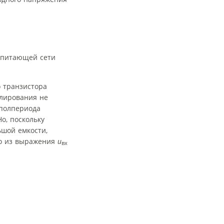
 питающей сети
 транзистора
улирования не
 полпериода
Но, поскольку
шой емкости,
го из выражения
u
вх