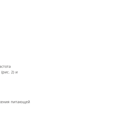
астота
 (рис. 2) и
яжения питающей