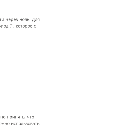
и через ноль. Для
ериод
T
, которое с
жно принять, что
жно использовать