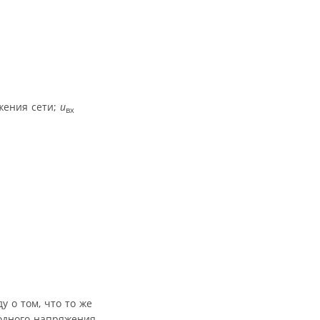
жения сети;
u
вх
у о том, что то же
одного напряжения