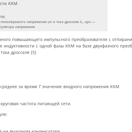
ККМ;
пилообразного напряжения uп и тока дросселя iL, uрн —
гулятора напряжения
азного повышающего импульсного преобразователя с отпирани
кже индуктивности
L
одной фазы ККМ на базе двухфазного прео
тока дросселя [5]
 среднее за время
T
значение входного напряжения ККМ
руговая частота питающей сети.
уле:
 на выходном конденсаторе.