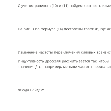
С учетом равенств (10) и (11) найдем кратность изм
На рис. 3 по формуле (14) построены графики, где ac
Изменение частоты переключения силовых транзис
Индуктивность дросселя рассчитывается так, чтобы
значения
f
, например, меньше частоты порога слы
min
откуда найдем: