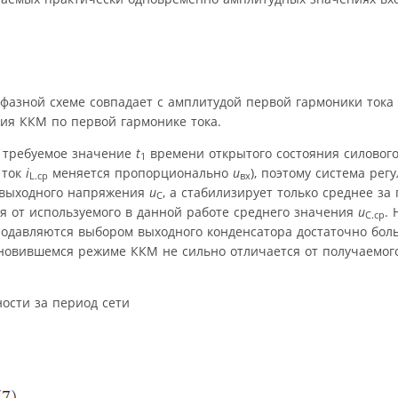
азной схеме совпадает с амплитудой первой гармоники тока
ия ККМ по первой гармонике тока.
) требуемое значение
t
времени открытого состояния силового
1
 ток
i
меняется пропорционально
u
), поэтому система рег
L.ср
вх
 выходного напряжения
u
, а стабилизирует только среднее за
C
я от используемого в данной работе среднего значения
u
. 
С.ср
одавляются выбором выходного конденсатора достаточно боль
ановившемся режиме ККМ не сильно отличается от получаемо
ости за период сети