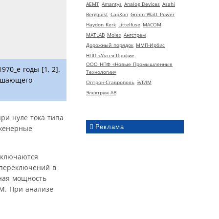
AEMT
Amantys
Analog Devices
Asahi
Bergquist
CapXon
Green Watt Power
Haydon Kerk
Littelfuse
MACOM
MATLAB
Molex
Ангстрем
Дорожный порядок
ММП-Ирбис
НПП «Учтех-Профи»
ООО НПФ «Новые Промышленные
0_е годы [1, 2].
Технологии»
вышающего
Оптрон-Ставрополь
ЭЛИМ
Электрум АВ
ри нуле тока типа
Реклама
нженерные
еключаются
переключений в
дная мощность
М. При анализе