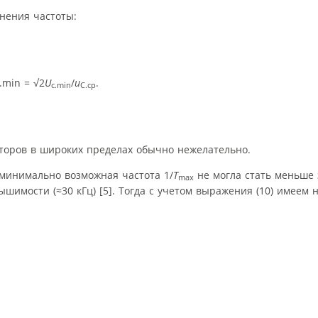
енения частоты:
.min = √2
U
/
u
.
c.min
C.cp
торов в широких пределах обычно нежелательно.
 минимально возможная частота 1/
T
не могла стать меньше 
max
шимости (≈30 кГц) [5]. Тогда с учетом выражения (10) имеем 