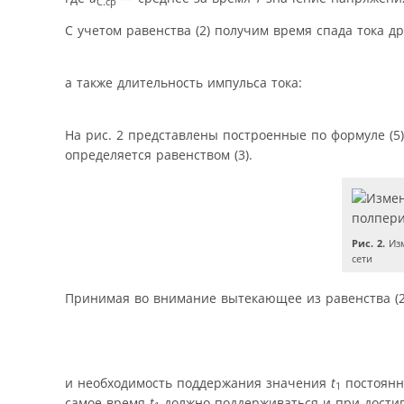
С.ср
С учетом равенства (2) получим время спада тока др
а также длительность импульса тока:
На рис. 2 представлены построенные по формуле (5)
определяется равенством (3).
Рис. 2.
Изм
сети
Принимая во внимание вытекающее из равенства (
и необходимость поддержания значения
t
постоянн
1
самое время
t
должно поддерживаться и при дости