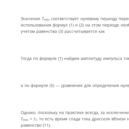
Значение
T
соответствует нулевому периоду пер
min
использования формул (1) и (2) на этом периоде не
учетом равенства (3) рассчитывается как
Тогда по формуле (1) найдем амплитуду импульса т
а по формуле (5) — уравнение для определения нул
Однако, поскольку на практике всегда, за исключен
T
≈
t
, то есть время спада тока дросселя вблизи
min
1
равенство (11).