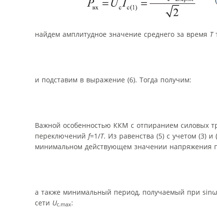
найдем амплитудное значение среднего за время
T
т
и подставим в выражение (6). Тогда получим:
Важной особенностью ККМ с отпиранием силовых тр
переключений
f
=1/
T
. Из равенства (5) с учетом (3)
минимальном действующем значении напряжения 
а также минимальный период, получаемый при sin
сети
U
:
c.max