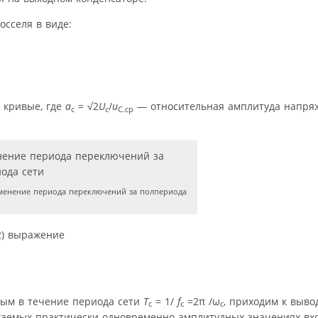
осселя в виде:
 кривые, где
a
= √2
U
/
u
— относительная амплитуда напря
c
c
C.cp
енение периода переключений за полпериода
2) выражение
ым в течение периода сети
T
= 1/
f
=2π /ω
, приходим к вывод
с
с
с
гаемых практически одновременно амплитудных значениях вх