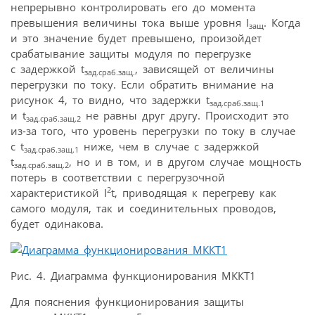
непрерывно контролировать его до момента
превышения величины тока выше уровня I
. Когда
защ
и это значение будет превышено, произойдет
срабатывание защиты модуля по перегрузке
с задержкой t
, зависящей от величины
зад.сраб.защ.
перегрузки по току. Если обратить внимание на
рисунок 4, то видно, что задержки t
зад.сраб.защ.1
и t
не равны друг другу. Происходит это
зад.сраб.защ.2
из-за того, что уровень перегрузки по току в случае
с t
ниже, чем в случае с задержкой
зад.сраб.защ.1
t
, но и в том, и в другом случае мощность
зад.сраб.защ.2
потерь в соответствии с перегрузочной
2
характеристикой I
t, приводящая к перегреву как
самого модуля, так и соединительных проводов,
будет одинакова.
Рис. 4. Диаграмма функционирования МККТ1
Для пояснения функционирования защиты