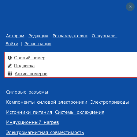
×
×
Авторам
Редакция
Рекламодателям
О журнале
Войти
|
Регистрация
Свежий номер
Подписка
Архив номеров
Skip to content
Силовые разъемы
Компоненты силовой электроники
Электроприводы
Источники питания
Системы охлаждения
Индукционный нагрев
Электромагнитная совместимость