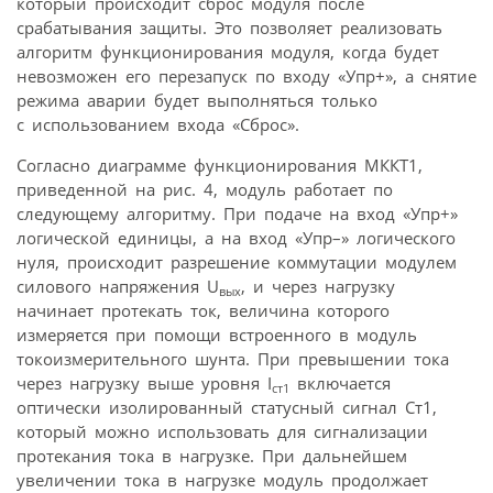
который происходит сброс модуля после
срабатывания защиты. Это позволяет реализовать
алгоритм функционирования модуля, когда будет
невозможен его перезапуск по входу «Упр+», а снятие
режима аварии будет выполняться только
с использованием входа «Сброс».
Согласно диаграмме функционирования МККТ1,
приведенной на рис. 4, модуль работает по
следующему алгоритму. При подаче на вход «Упр+»
логической единицы, а на вход «Упр–» логического
нуля, происходит разрешение коммутации модулем
силового напряжения U
, и через нагрузку
вых
начинает протекать ток, величина которого
измеряется при помощи встроенного в модуль
токоизмерительного шунта. При превышении тока
через нагрузку выше уровня I
включается
ст1
оптически изолированный статусный сигнал Ст1,
который можно использовать для сигнализации
протекания тока в нагрузке. При дальнейшем
увеличении тока в нагрузке модуль продолжает