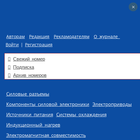
×
×
Авторам
Редакция
Рекламодателям
О журнале
Войти
|
Регистрация
Свежий номер
Подписка
Архив номеров
Skip to content
Силовые разъемы
Компоненты силовой электроники
Электроприводы
Источники питания
Системы охлаждения
Индукционный нагрев
Электромагнитная совместимость