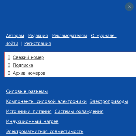
×
×
Авторам
Редакция
Рекламодателям
О журнале
Войти
|
Регистрация
Свежий номер
Подписка
Архив номеров
Skip to content
Силовые разъемы
Компоненты силовой электроники
Электроприводы
Источники питания
Системы охлаждения
Индукционный нагрев
Электромагнитная совместимость