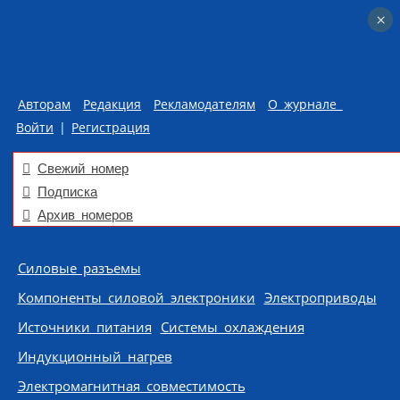
×
×
Авторам
Редакция
Рекламодателям
О журнале
Войти
|
Регистрация
Свежий номер
Подписка
Архив номеров
Skip to content
Силовые разъемы
Компоненты силовой электроники
Электроприводы
Источники питания
Системы охлаждения
Индукционный нагрев
Электромагнитная совместимость