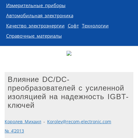
Измерительные приборы
Автомобильная электроника
Качество электроэнергии
Софт
Технологии
Справочные материалы
Влияние DC/DC-
преобразователей с усиленной
изоляцией на надежность IGBT-
ключей
Королев Михаил
-
Korolev@recom-electronic.com
№ 4’2013