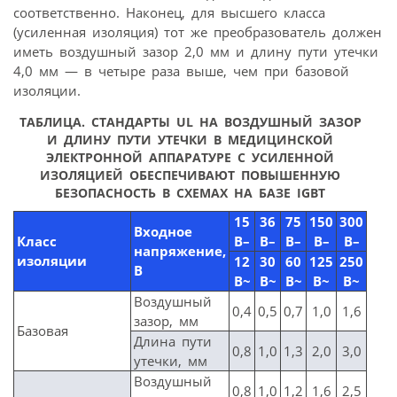
соответственно. Наконец, для высшего класса
(усиленная изоляция) тот же преобразователь должен
иметь воздушный зазор 2,0 мм и длину пути утечки
4,0 мм — в четыре раза выше, чем при базовой
изоляции.
ТАБЛИЦА. СТАНДАРТЫ UL НА ВОЗДУШНЫЙ ЗАЗОР
И ДЛИНУ ПУТИ УТЕЧКИ В МЕДИЦИНСКОЙ
ЭЛЕКТРОННОЙ АППАРАТУРЕ С УСИЛЕННОЙ
ИЗОЛЯЦИЕЙ ОБЕСПЕЧИВАЮТ ПОВЫШЕННУЮ
БЕЗОПАСНОСТЬ В СХЕМАХ НА БАЗЕ IGBT
15
36
75
150
300
Входное
Класс
В–
В–
В–
В–
В–
напряжение,
изоляции
12
30
60
125
250
В
В~
В~
В~
В~
В~
Воздушный
0,4
0,5
0,7
1,0
1,6
зазор, мм
Базовая
Длина пути
0,8
1,0
1,3
2,0
3,0
утечки, мм
Воздушный
0,8
1,0
1,2
1,6
2,5