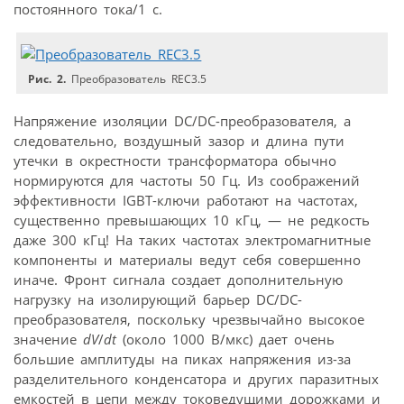
постоянного тока/1 с.
Рис. 2.
Преобразователь REC3.5
Напряжение изоляции DC/DC-преоб­разователя, а
следовательно, воздушный зазор и длина пути
утечки в окрестности трансформатора обычно
нормируются для частоты 50 Гц. Из соображений
эффективности IGBT-ключи работают на частотах,
существенно превышающих 10 кГц, — не редкость
даже 300 кГц! На таких частотах электромагнитные
компоненты и материалы ведут себя совершенно
иначе. Фронт сигнала создает дополнительную
нагрузку на изолирующий барьер DC/DC-
преобразователя, поскольку чрезвычайно высокое
значение
dV
/
dt
(около 1000 В/мкс) дает очень
большие амплитуды на пиках напряжения из-за
разделительного конденсатора и других паразитных
емкостей в цепи между токоведущими дорожками и