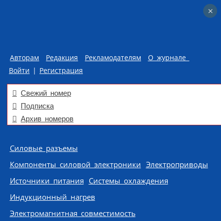
×
×
Авторам
Редакция
Рекламодателям
О журнале
Войти
|
Регистрация
Свежий номер
Подписка
Архив номеров
Skip to content
Силовые разъемы
Компоненты силовой электроники
Электроприводы
Источники питания
Системы охлаждения
Индукционный нагрев
Электромагнитная совместимость