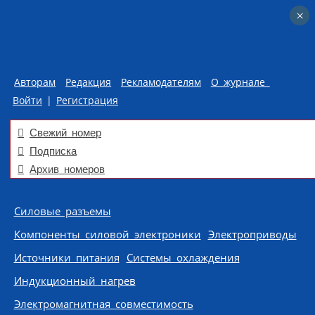
×
×
Авторам
Редакция
Рекламодателям
О журнале
Войти
|
Регистрация
Свежий номер
Подписка
Архив номеров
Skip to content
Силовые разъемы
Компоненты силовой электроники
Электроприводы
Источники питания
Системы охлаждения
Индукционный нагрев
Электромагнитная совместимость