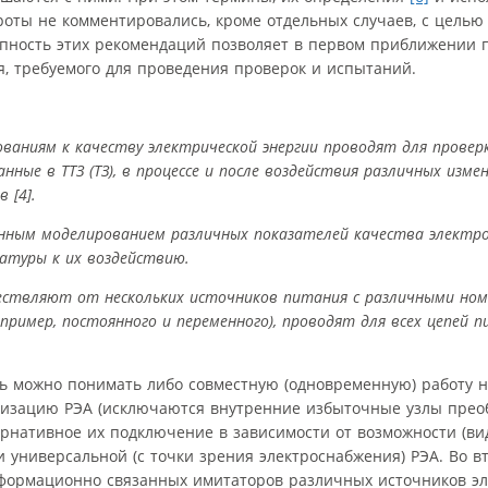
роты не комментировались, кроме отдельных случаев, с целью
пность этих рекомендаций позволяет в первом приближении 
, требуемого для проведения проверок и испытаний.
аниям к качеству электрической энергии проводят для проверк
ные в ТТЗ (ТЗ), в процессе и после воздействия различных изм
 [4].
ным моделированием различных показателей качества электроэ
атуры к их воздействию.
ествляют от нескольких источников питания с различными но
пример, постоянного и переменного), проводят для всех цепей 
ь можно понимать либо совместную (одновременную) работу н
лизацию РЭА (исключаются внутренние избыточные узлы прео
ернативное их подключение в зависимости от возможности (ви
 универсальной (с точки зрения электроснабжения) РЭА. Во в
нформационно связанных имитаторов различных источников эл