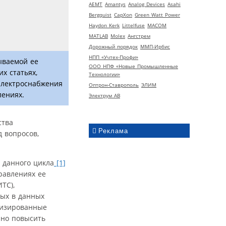
AEMT
Amantys
Analog Devices
Asahi
Bergquist
CapXon
Green Watt Power
Haydon Kerk
Littelfuse
MACOM
MATLAB
Molex
Ангстрем
Дорожный порядок
ММП-Ирбис
НПП «Учтех-Профи»
ываемой ее
ООО НПФ «Новые Промышленные
х статьях,
Технологии»
 электроснабжения
Оптрон-Ставрополь
ЭЛИМ
лениях.
Электрум АВ
ства
Реклама
 вопросов,
 данного цикла
[1]
равлениях ее
ТС),
мых в данных
атизированные
нно повысить