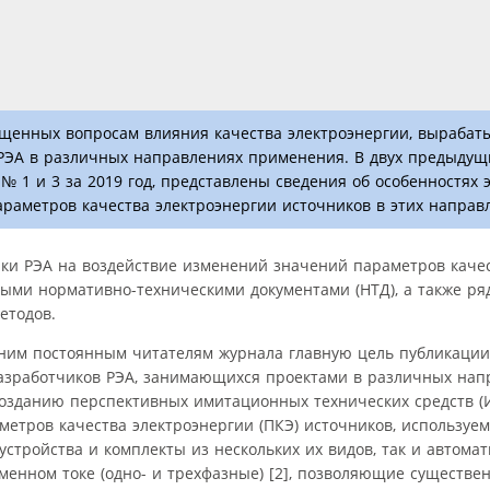
ященных вопросам влияния качества электроэнергии, вырабат
РЭА в различных направлениях применения. В двух предыдущи
№ 1 и 3 за 2019 год, представлены сведения об особенностях
раметров качества электроэнергии источников в этих направ
рки РЭА на воздействие изменений значений параметров каче
ыми нормативно-техническими документами (НТД), а также ряд
етодов.
мним постоянным читателям журнала главную цель публикации
азработчиков РЭА, занимающихся проектами в различных нап
зданию перспективных имитационных технических средств (И
етров качества электроэнергии (ПКЭ) источников, используе
устройства и комплекты из нескольких их видов, так и автом
менном токе (одно- и трехфазные) [2], позволяющие существе