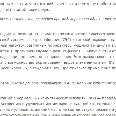
анным алгоритмом (ПО), либо комплект из тех же устройств, н
ля испытаний поочередно.
азных источников, проводят при моделировании одних и тех ж
.
к один из возможных вариантов возникновения силового элек
азной системе электроснабжения (СЭС), к которой подключены
ения нагрузок, различных по характеру, мощности и циклам в
ается. В противном случае в разных фазах СЭС могут быть и 
впадающие по времени возникновения. Этот вывод склоняет к
, с возможностью формирования видов и значений этих ПКЭ 
е несинхронных) в каждой из них. Практическое применение в
ловом режиме работы аппаратуры и в нормальных климатических
ытаний в нормальных климатических условиях (НКУ) — правило
ю, ускорению и удешевлению методов испытаний сознательно 
мальные условия испытаний часто не соответствуют реальным 
мость устойчивости ее функционирования от совокупного возде