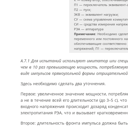
П1 — переключатель эквивалент-
П2 — пуск;
ЭКВ — эквивалент нагрузки;
СУ — схема управления коммутат
СИ — средства измерения напряж
РЭА — аппаратура
Примечание
: Необходимо сдела
переменного или постоянного на
обеспечивающие соответственно 
напряжений; П1 — переключатель
А.7.1 Для испытаний используют имитатор или специ
чем в 10 раз превышающую мощность, потребляемую 
виде импульсов прямоугольной формы отрицательной
Здесь необходимо сделать два уточнения.
Первое: увеличенное значение мощности, потребля
а не в течение всей его длительности (до 3–5 с), чт
входного напряжения происходит дозаряд конденса
электропитания РЭА, что и вызывает кратковременн
Второе: длительность фронта импульса должна быть