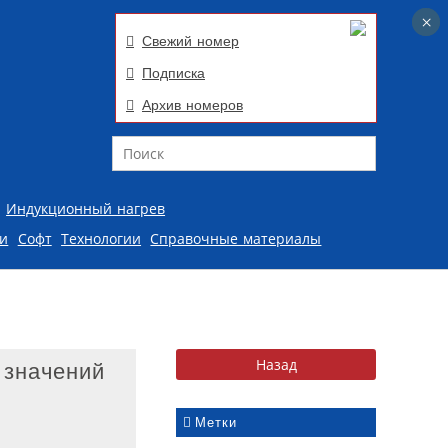
×
×
Свежий номер
Подписка
Архив номеров
Поиск
Индукционный нагрев
ии
Софт
Технологии
Справочные материалы
 значений
Метки