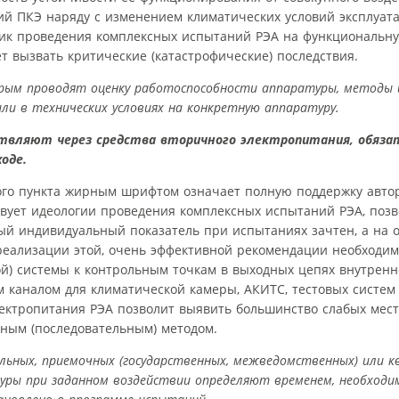
й ПКЭ наряду с изменением климатических условий эксплуатац
одик проведения комплексных испытаний РЭА на функциональн
т вызвать критические (катастрофические) последствия.
орым проводят оценку работоспособности аппаратуры, методы 
и в технических условиях на конкретную аппаратуру.
твляют через средства вторичного электропитания, обяза
оде.
ого пункта жирным шрифтом означает полную поддержку авто
ствует идеологии проведения комплексных испытаний РЭА, по
дый индивидуальный показатель при испытаниях зачтен, а на 
 реализации этой, очень эффективной рекомендации необходи
ой) системы к контрольным точкам в выходных цепях внутрен
каналом для климатической камеры, АКИТС, тестовых систем
ектропитания РЭА позволит выявить большинство слабых мест 
ным (последовательным) методом.
льных, приемочных (государственных, межведомственных) или 
ры при заданном воздействии определяют временем, необходи