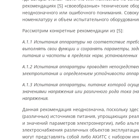
рекомендациях [5] «своеобразные» технические обо
неоднозначного или ошибочного понимания. Совоку
номенклатуру и объем испытательного оборудования
Рассмотрим конкретные рекомендации из [5]:
А.1.1 Испытания аппаратуры на соответствие требов
выполнять свои функции и сохранять параметры, задан
питания и частоты в пределах норм, установленных в
А.1.2 Испытания аппаратуры проводят непосредствен
электропитания и определением устойчивости аппар
А.1.3 Испытания аппаратуры, питание которой осущ
значениями напряжения или различного рода тока (на
напряжения.
Данная рекомендация неоднозначна, поскольку здес
(различных) источников питания, упрощающих реа
и значений параметров электроэнергии), либо альт
электроснабжения различных объектов эксплуатации
могут представлять собой либо АКИТС с набором и