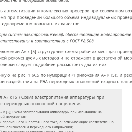
ановлено в программе испытаний.
ь автоматизации и комплексных проверок при совокупном воз
ремя при проведении большого объема индивидуальных провер
 одновременно повысить их качество.
ры систем электроснабжения), обеспечивающие моделирование
 аттестованы в соответствии с ГОСТ Р8.568.
иложении А» к [5] структурные схемы рабочих мест для пров
цией рекомендуемых методов и не отражают в достаточной мер
оверки следует подробнее рассмотреть два из них.
ную на рис. 1 (А.5 по нумерации «Приложения А» к [5]), и р
и воздействии на РЭА переходных отклонений входного напряж
А» к [5]) Схема электропитания аппаратуры при испытаниях на
ний напряжения:
и переменного и постоянного тока, обеспечивающие соответственно
становившегося и переходного напряжения;
й подключение соответствующего источника;