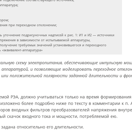
аппаратура;
ором;
ения при переходном отклонении;
ть уточнение подрисуночных надписей к рис. 1: И1 и И2 — источники
пряжения в зависимости от испытываемой аппаратуры,
получение требуемых значений установившегося и переходного
 «эквивалент-аппаратура»
альную схему электропитания, обеспечивающие импульсную мощ
аппаратурой, и позволяющие моделировать переходное отклон
 или положительной полярности заданной длительности и фронт
емой РЭА, должно учитываться только на время формирования
о изложено более подробно ниже по тексту в комментарии к п. А
торов входных фильтров преобразователей напряжения внутр
ый скачок входного тока и мощности, потребляемой ею.
 задана относительно его длительности.