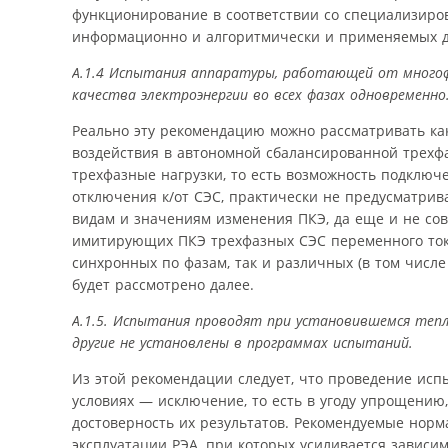
функционирование в соответствии со специализиров
информационно и алгоритмически и применяемых д
А.1.4 Испытания аппаратуры, работающей от многоф
качества электроэнергии во всех фазах одновременно
Реально эту рекомендацию можно рассматривать ка
воздействия в автономной сбалансированной трехф
трехфазные нагрузки, то есть возможность подключ
отключения к/от СЭС, практически не предусматрив
видам и значениям изменения ПКЭ, да еще и не со
имитирующих ПКЭ трехфазных СЭС переменного тока
синхронных по фазам, так и различных (в том числ
будет рассмотрено далее.
А.1.5. Испытания проводят при установившемся теп
другие не установлены в программах испытаний.
Из этой рекомендации следует, что проведение исп
условиях — исключение, то есть в угоду упрощени
достоверность их результатов. Рекомендуемые нор
эксплуатации РЭА, при которых усиливается зависи