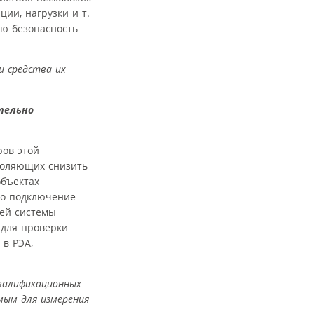
ии, нагрузки и т.
ую безопасность
и средства их
тельно
ров этой
зволяющих снизить
объектах
мо подключение
ней системы
 для проверки
в РЭА,
квалификационных
мым для измерения