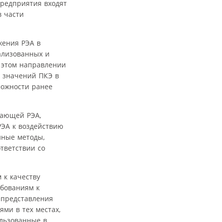
предприятия входят
в части
жения РЭА в
ализованных и
этом направлении
я значений ПКЭ в
можности ранее
тающей РЭА,
РЭА к воздействию
нные методы,
тветствии со
 к качеству
ебованиям к
 представления
ми в тех местах,
льзованные в