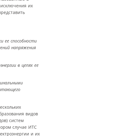
 исключения их
представить
и ее способности
енений напряжения
нергии в цепях ее
минальными
питающего
ескольких
бразования видов
дов) систем
тором случае ИТС
ектроэнергии и их