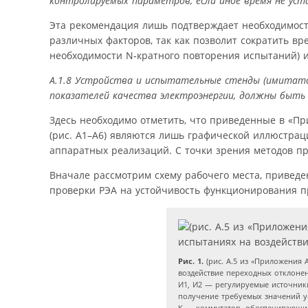
контролируемых параметров, если иное время не уст
Эта рекомендация лишь подтверждает необходимост
различных факторов, так как позволит сократить в
необходимости N‑кратного повторения испытаний) и
А.1.8 Устройства и испытательные стенды (имитато
показателей качества электроэнергии, должны быть
Здесь необходимо отметить, что приведенные в «Пр
(рис. А1–А6) являются лишь графической иллюстра
аппаратных реализаций. С точки зрения методов пр
Вначале рассмотрим схему рабочего места, приведен
проверки РЭА на устойчивость функционирования пр
Рис. 1.
(рис. А.5 из «Приложения 
воздействие переходных отклоне
И1, И2 — регулируемые источник
получение требуемых значений у
К — коммутатор, обеспечивающи