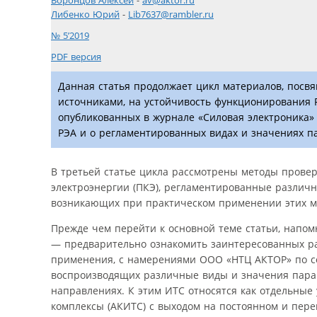
Воронцов Алексей
-
av@aktor.ru
Либенко Юрий
-
Lib7637@rambler.ru
№ 5’2019
PDF версия
Данная статья продолжает цикл материалов, посв
источниками, на устойчивость функционирования 
опубликованных в журнале «Силовая электроника» 
РЭА и о регламентированных видах и значениях па
В третьей статье цикла рассмотрены методы прове
электроэнергии (ПКЭ), регламентированные различн
возникающих при практическом применении этих м
Прежде чем перейти к основной теме статьи, напо
— предварительно ознакомить заинтересованных р
применения, с намерениями ООО «НТЦ АКТОР» по со
воспроизводящих различные виды и значения парам
направлениях. К этим ИТС относятся как отдельные 
комплексы (АКИТС) с выходом на постоянном и пере