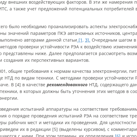
виду внешних воздействующих факторов. В эти же намерения 
ИТС, а также учет предложений потенциальных потребителей 
сего было необходимо проанализировать аспекты электроснаб
оны значений параметров ПКЭ автономных источников, центр
 выполнено авторами данной статьи
[1,
3].
Очередным шагом в 
методов проверки устойчивости РЭА к воздействию изменени
о представлены ниже. Далее предполагается рассмотреть воз
и создания их перспективных вариантов.
.301, общие требования к нормам качества электроэнергии, пи
де НТД по видам техники. С методами проверки устойчивости 
че. В [4] в качестве
рекомендованного
НТД, содержащего да
техники, в которых должны быть уточнения этих методов в соо
энергии.
ведения испытаний аппаратуры на соответствие требованиям
ения о порядке проведения испытаний РЭА на соответствие тр
туры рабочих мест и методики их проведения. Для целостности
иведем их в редакции [5] (выделены курсивом), с комментария
ашаются с ними. При этом термины, их определения
[6]
и испо