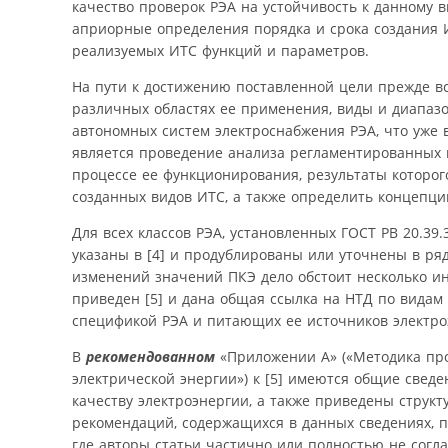
качество проверок РЭА на устойчивость к данному 
априорные определения порядка и срока создания 
реализуемых ИТС функций и параметров.
На пути к достижению поставленной цели прежде в
различных областях ее применения, виды и диапаз
автономных систем электроснабжения РЭА, что уже
является проведение анализа регламентированных 
процессе ее функционирования, результаты которог
созданных видов ИТС, а также определить концепци
Для всех классов РЭА, установленных ГОСТ РВ 20.39
указаны в [4] и продублированы или уточнены в ря
изменений значений ПКЭ дело обстоит несколько ина
приведен [5] и дана общая ссылка на НТД по видам 
спецификой РЭА и питающих ее источников электро
В
рекомендованном
«Приложении А» («Методика про
электрической энергии») к [5] имеются общие свед
качеству электроэнергии, а также приведены струк
рекомендаций, содержащихся в данных сведениях, пр
где авторы статьи частично или полностью не согл