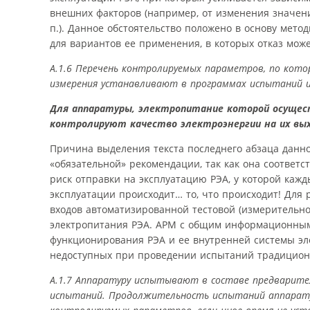
внешних факторов (например, от изменения значени
п.). Данное обстоятельство положено в основу мет
для вариантов ее применения, в которых отказ може
А.1.6 Перечень контролируемых параметров, по кот
измерения устанавливают в программах испытаний ил
Для аппаратуры, электропитание которой осущес
контролируют качество электроэнергии на их вых
Причина выделения текста последнего абзаца данн
«обязательной» рекомендации, так как она соответ
риск отправки на эксплуатацию РЭА, у которой каж
эксплуатации происходит… то, что происходит! Для
входов автоматизированной тестовой (измерительн
электропитания РЭА. АРМ с общим информационным 
функционирования РЭА и ее внутренней системы эл
недоступных при проведении испытаний традицион
А.1.7 Аппаратуру испытывают в составе предварите
испытаний. Продолжительность испытаний аппарату