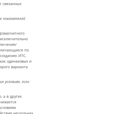
е связанных
е показателей
тромагнитного
 исключительно
ключения/
отличающиеся по
 созданию ИТС,
как одинаковых и
торого варианта
 условиях, если
, а в других
снижается
условиям
йствия нескольких