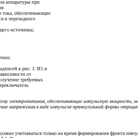
ния аппаратуры при
я:
о тока, обеспечивающие
ся и переходного
его источника;
ении;
дписей к рис. 1: И1 и
зависимости от
олучение требуемых
ереключатель
хему электропитания, обеспечивающие импульсную мощность, н
ение напряжения в виде импульсов прямоугольной формы отриц
лжно учитываться только на время формирования фронта импульса