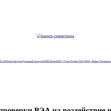
TLAB
Molex
Ангстрем
Дорожный порядок
ММП-Ирбис
НПП «Учтех-Профи»
ООО НПФ «Новые Промышлен
роверки РЭА на воздействие 