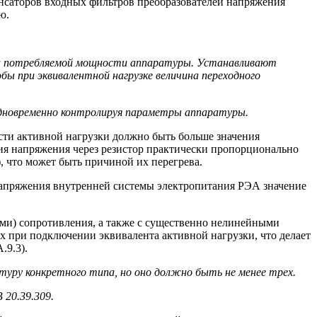
денсаторов входных фильтров преобразователей напряжения
ю.
вна потребляемой мощности аппаратуры. Устанавливают
 при эквивалентной нагрузке величина переходного
дновременно контролируя параметры аппаратуры.
сти активной нагрузки должно быть больше значения
ния напряжения через резистор практически пропорционально
), что может быть причиной их перегрева.
 напряжения внутренней системы электропитания РЭА значение
ми) сопротивления, а также с существенно нелинейными
 при подключении эквивалента активной нагрузки, что делает
.9.3).
туру конкретного типа, но оно должно быть не менее трех.
 20.39.309.