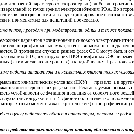
ов и значений параметров электроэнергии), либо альтернативно
ниверсальной (с точки зрения электроснабжения) РЭА. Во второ
чников электроэнергии и их функционирование в соответствии
ески и применяемых для испытаний поочередно.
очников, проводят при моделировании одних и тех же показате
возможных вариантов возникновения силового электромагнитног
чительно трехфазные нагрузки, то есть возможность подключени
ается. В противном случае в разных фазах СЭС могут быть и о
т к созданию ИТС, имитирующих ПКЭ трехфазных СЭС переменн
ных (в том числе несинхронных) в каждой из них. Практическое
име работы аппаратуры и в нормальных климатических условиях
ормальных климатических условиях (НКУ) — правило, а в други
жается достоверность их результатов. Рекомендуемые нормальн
ость устойчивости ее функционирования от совокупного воздей
плуатации, нагрузки и т. п.). Данное обстоятельство положен
которых отказ может вызвать критические (катастрофические) п
одят оценку работоспособности аппаратуры, методы и средств
ез средства вторичного электропитания, обязательно контр