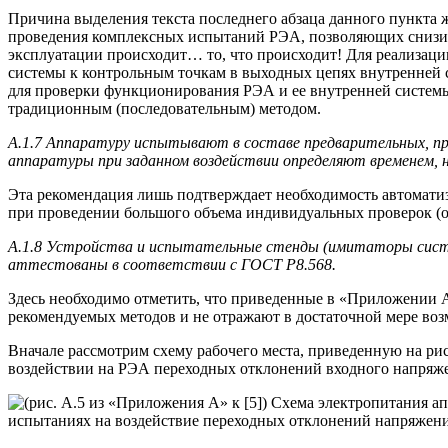
Причина выделения текста последнего абзаца данного пункта 
проведения комплексных испытаний РЭА, позволяющих снизить
эксплуатации происходит… то, что происходит! Для реализац
системы к контрольным точкам в выходных цепях внутренней
для проверки функционирования РЭА и ее внутренней систем
традиционным (последовательным) методом.
А.1.7 Аппаратуру испытывают в составе предварительных, 
аппаратуры при заданном воздействии определяют временем, н
Эта рекомендация лишь подтверждает необходимость автоматиз
при проведении большого объема индивидуальных проверок (о
А.1.8 Устройства и испытательные стенды (имитаторы систе
аттестованы в соответствии с ГОСТ Р8.568.
Здесь необходимо отметить, что приведенные в «Приложении А
рекомендуемых методов и не отражают в достаточной мере возм
Вначале рассмотрим схему рабочего места, приведенную на ри
воздействии на РЭА переходных отклонений входного напряжен