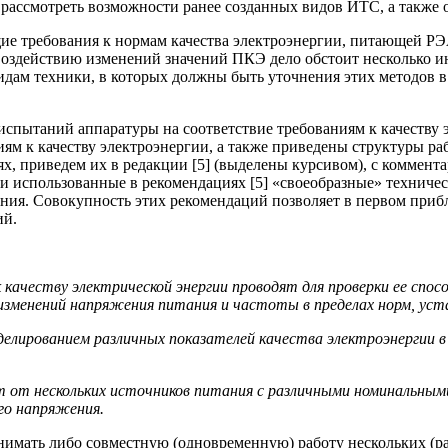
я рассмотреть возможности ранее созданных видов ИТС, а также
ие требования к нормам качества электроэнергии, питающей РЭ
оздействию изменений значений ПКЭ дело обстоит несколько ина
видам техники, в которых должны быть уточнения этих методов
пытаний аппаратуры на соответствие требованиям к качеству эл
ям к качеству электроэнергии, а также приведены структуры ра
, приведем их в редакции [5] (выделены курсивом), с комментар
и использованные в рекомендациях [5] «своеобразные» техничес
ия. Совокупность этих рекомендаций позволяет в первом приб
ий.
ачеству электрической энергии проводят для проверки ее спос
х изменений напряжения питания и частоты в пределах норм, уста
лированием различных показателей качества электроэнергии в 
от нескольких источников питания с различными номинальными 
го напряжения.
онимать либо совместную (одновременную) работу нескольких 