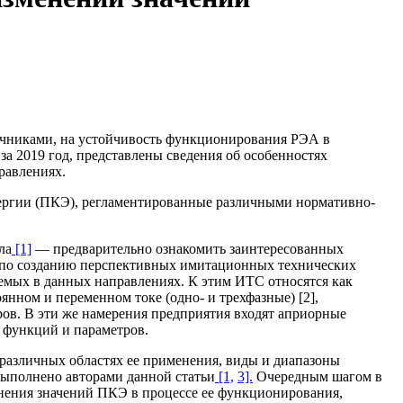
точниками, на устойчивость функционирования РЭА в
а 2019 год, представлены сведения об особенностях
равлениях.
нергии (ПКЭ), регламентированные различными нормативно-
ла
[1]
— предварительно ознакомить заинтересованных
по созданию перспективных имитационных технических
уемых в данных направлениях. К этим ИТС относятся как
нном и переменном токе (одно- и трехфазные) [2],
ов. В эти же намерения предприятия входят априорные
 функций и параметров.
различных областях ее применения, виды и диапазоны
ыполнено авторами данной статьи
[1,
3].
Очередным шагом в
нения значений ПКЭ в процессе ее функционирования,