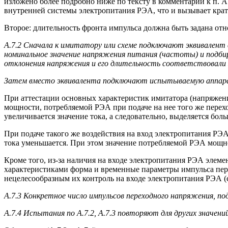
изложено более подробно ниже по тексту в комментарии к п. 
внутренней системы электропитания РЭА, что и вызывает крат
Второе: длительность фронта импульса должна быть задана отн
А.7.2 Сначала к имитатору или схеме подключают эквивалент
номинальное значение напряжения питания (частоты) и подби
отклонения напряжения и его длительность соответствовали 
Затем вместо эквивалента подключают испытываемую аппарат
При аттестации основных характеристик имитатора (напряжени
мощности, потребляемой РЭА при подаче на нее того же перех
увеличивается значение тока, а следовательно, выделяется бол
При подаче такого же воздействия на вход электропитания РЭ
тока уменьшается. При этом значение потребляемой РЭА мощно
Кроме того, из-за наличия на входе электропитания РЭА эле
характеристиками форма и временные параметры импульса пере
нецелесообразным их контроль на входе электропитания РЭА (см
А.7.3 Конкретное число импульсов переходного напряжения, п
А.7.4 Испытания по А.7.2, А.7.3 повторяют для других значен