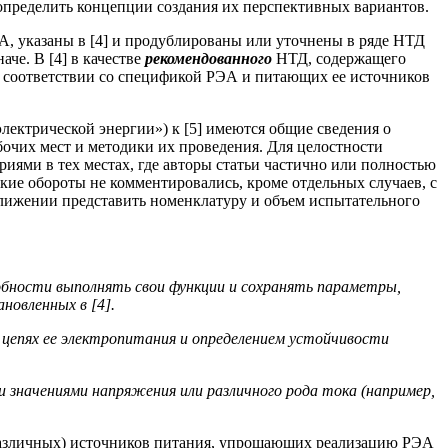
 определить концепции создания их перспективных вариантов.
А, указаны в [4] и продублированы или уточнены в ряде НТД
че. В [4] в качестве
рекомендованного
НТД, содержащего
 в соответствии со спецификой РЭА и питающих ее источников
ектрической энергии») к [5] имеются общие сведения о
бочих мест и методики их проведения. Для целостности
иями в тех местах, где авторы статьи частично или полностью
кие обороты не комментировались, кроме отдельных случаев, с
лижении представить номенклатуру и объем испытательного
обности выполнять свои функции и сохранять параметры,
новленных в [4].
цепях ее электропитания и определением устойчивости
значениями напряжения или различного рода тока (например,
(различных) источников питания, упрощающих реализацию РЭА