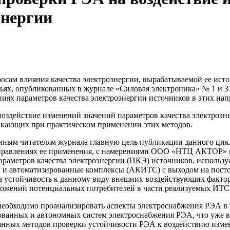
энергии
росам влияния качества электроэнергии, вырабатываемой ее ис
ях, опубликованных в журнале «Силовая электроника» № 1 и 3 з
иях параметров качества электроэнергии источников в этих нап
 воздействие изменений значений параметров качества электроэ
никающих при практическом применении этих методов.
янным читателям журнала главную цель публикации данного цик
аправлениях ее применения, с намерениями ООО «НТЦ АКТОР» 
араметров качества электроэнергии (ПКЭ) источников, использ
к и автоматизированные комплексы (АКИТС) с выходом на постоя
 устойчивость к данному виду внешних воздействующих фактор
дложений потенциальных потребителей в части реализуемых ИТС
необходимо проанализировать аспекты электроснабжения РЭА в 
ванных и автономных систем электроснабжения РЭА, что уже в
ванных методов проверки устойчивости РЭА к воздействию изме