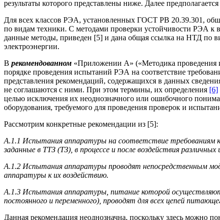
результаты которого представлены ниже. Далее предполагаетс
Для всех классов РЭА, установленных ГОСТ РВ 20.39.301, общ
по видам техники. С методами проверки устойчивости РЭА к в
данные методы, приведен [5] и дана общая ссылка на НТД по 
электроэнергии.
В
рекомендованном
«Приложении А» («Методика проведения ис
порядке проведения испытаний РЭА на соответствие требовани
представления рекомендаций, содержащихся в данных сведениях
не соглашаются с ними. При этом термины, их определения
[6]
целью исключения их неоднозначного или ошибочного пониман
оборудования, требуемого для проведения проверок и испытан
Рассмотрим конкретные рекомендации из [5]:
А.1.1 Испытания аппаратуры на соответствие требованиям к к
заданные в ТТЗ (ТЗ), в процессе и после воздействия различны
А.1.2 Испытания аппаратуры проводят непосредственным моде
аппаратуры к их воздействию.
А.1.3 Испытания аппаратуры, питание которой осуществляют 
постоянного и переменного), проводят для всех цепей питающе
Данная рекомендация неоднозначна, поскольку здесь можно п