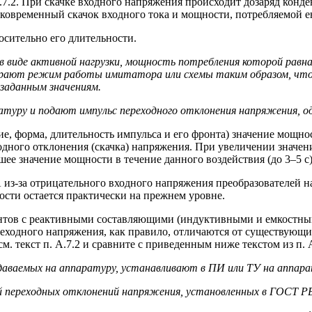
А.7.2. При скачке входного напряжения происходит дозаряд кон
ковременный скачок входного тока и мощности, потребляемой е
осительно его длительности.
 в виде активной нагрузки, мощность потребления которой ра
рают режим работы имитатора или схемы таким образом, чтобы
заданным значениям.
уру и подают импульс переходного отклонения напряжения, о
е, форма, длительность импульса и его фронта) значение мощно
одного отклонения (скачка) напряжения. При увеличении значе
ьшее значение мощности в течение данного воздействия (до 3–5 с
А из-за отрицательного входного напряжения преобразователей
сти остается практически на прежнем уровне.
ментов с реактивными составляющими (индуктивными и емкостны
ходного напряжения, как правило, отличаются от существующих
. текст п. А.7.2 и сравните с приведенным ниже текстом из п. А
одаваемых на аппаратуру, устанавливают в ПИ или ТУ на аппара
ий переходных отклонений напряжения, установленных в ГОСТ РВ