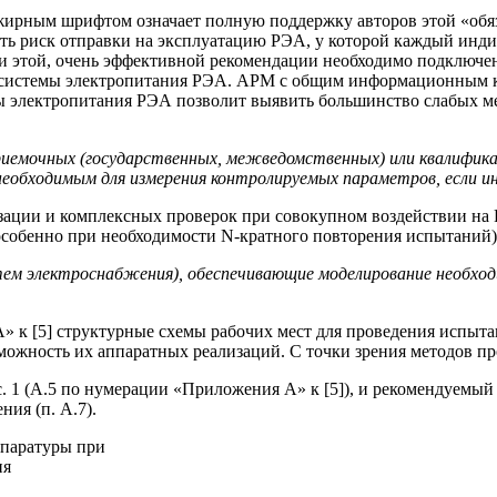
жирным шрифтом означает полную поддержку авторов этой «обяз
 риск отправки на эксплуатацию РЭА, у которой каждый индиви
ии этой, очень эффективной рекомендации необходимо подключен
 системы электропитания РЭА. АРМ с общим информационным к
ы электропитания РЭА позволит выявить большинство слабых м
приемочных (государственных, межведомственных) или квалиф
еобходимым для измерения контролируемых параметров, если ин
ации и комплексных проверок при совокупном воздействии на Р
собенно при необходимости N‑кратного повторения испытаний) 
м электроснабжения), обеспечивающие моделирование необход
» к [5] структурные схемы рабочих мест для проведения испыт
ожность их аппаратных реализаций. С точки зрения методов про
с. 1 (А.5 по нумерации «Приложения А» к [5]), и рекомендуем
ия (п. А.7).