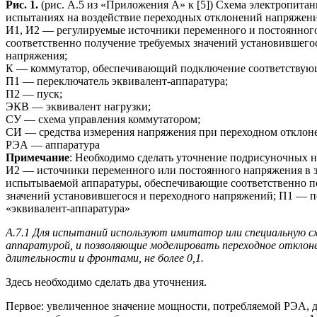
Рис. 1.
(рис. А.5 из «Приложения А» к [5]) Схема электропита
испытаниях на воздействие переходных отклонений напряжени
И1, И2 — регулируемые источники переменного и постоянног
соответственно получение требуемых значений установившего
напряжения;
К — коммутатор, обеспечивающий подключение соответствующ
П1 — переключатель эквивалент-аппаратура;
П2 — пуск;
ЭКВ — эквивалент нагрузки;
СУ — схема управления коммутатором;
СИ — средства измерения напряжения при переходном отклон
РЭА — аппаратура
Примечание
: Необходимо сделать уточнение подрисуночных на
И2 — источники переменного или постоянного напряжения в 
испытываемой аппаратуры, обеспечивающие соответственно п
значений установившегося и переходного напряжений; П1 — п
«эквивалент-аппаратура»
А.7.1 Для испытаний используют имитатор или специальную с
аппаратурой, и позволяющие моделировать переходное отклон
длительности и фронтами, не более 0,1.
Здесь необходимо сделать два уточнения.
Первое: увеличенное значение мощности, потребляемой РЭА, до