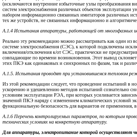
(исключаются внутренние избыточные узлы преобразования вид
систем электроснабжения различных объектов эксплуатации у
набором информационно связанных имитаторов различных исто
тех же устройств, не связанных информационно и алгоритмич
А.1.4 Испытания аппаратуры, работающей от многофазных ист
Реально эту рекомендацию можно рассматривать как один из 
системе электроснабжения (СЭС), к которой подключены исклю
включения/отключения к/от СЭС, практически не предусматрив
совпадающие по времени возникновения. Этот вывод склоняе
этих ПКЭ как одинаковых и синхронных по фазам, так и различ
А.1.5. Испытания проводят при установившемся тепловом реж
Из этой рекомендации следует, что проведение испытаний в н
ускорению и удешевлению методов испытаний сознательно сни
условиям эксплуатации РЭА, при которых усиливается зависим
значений ПКЭ наряду с изменением климатических условий экс
функциональную безопасность для вариантов ее применения, в 
А.1.6 Перечень контролируемых параметров, по которым пров
технических условиях на конкретную аппаратуру.
Для аппаратуры, электропитание которой осуществляют чер