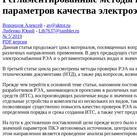
параметров качества электро
Воронцов Алексей
-
av@aktor.ru
Либенко Юрий
-
Lib7637@rambler.ru
№ 5’2019
PDF версия
Данная статья продолжает цикл материалов, посвященных воп
различных направлениях применения. В двух предыдущих стать
электроснабжения РЭА и о регламентированных видах и значен
В третьей статье цикла рассмотрены методы проверки РЭА на
техническими документами (НТД), а также ряд вопросов, воз
Прежде чем перейти к основной теме статьи, напомним посто
разработчиков РЭА, занимающихся проектами в различных н
средств (ИТС), воспроизводящих различные виды и значения п
отдельные устройства и комплекты из нескольких их видов, та
позволяющие существенно повысить качество проверок РЭА на
определения порядка и срока создания ИТС, а также учет пре
На пути к достижению поставленной цели прежде всего было 
значений параметров ПКЭ автономных источников, централизо
этом направлении является проведение анализа регламентиро