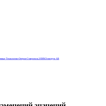
ные Технологии»
Оптрон-Ставрополь
ЭЛИМ
Электрум АВ
изменений значений