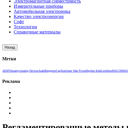
Электромагнитная совместимость
Измерительные приборы
Автомобильная электроника
Качество электроэнергии
Софт
Технологии
Справочные материалы
Метки
AEMT
Amantys
Analog Devices
Asahi
Bergquist
CapXon
Green Watt Power
Haydon Kerk
Littelfuse
MACOM
MA
Реклама
Регламентированные методы п