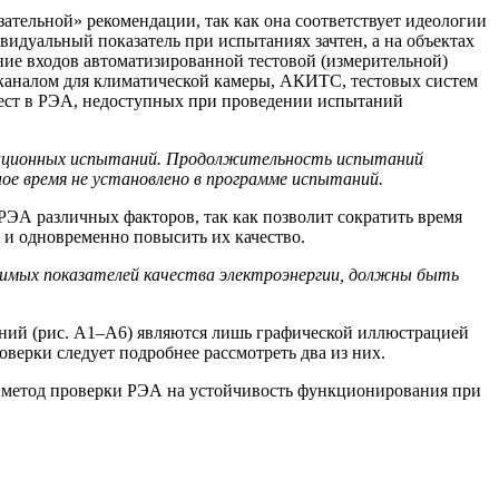
ательной» рекомендации, так как она соответствует идеологии
дуальный показатель при испытаниях зачтен, а на объектах
ие входов автоматизированной тестовой (измерительной)
аналом для климатической камеры, АКИТС, тестовых систем
ест в РЭА, недоступных при проведении испытаний
икационных испытаний. Продолжительность испытаний
ое время не установлено в программе испытаний.
ЭА различных факторов, так как позволит сократить время
и одновременно повысить их качество.
имых показателей качества электроэнергии, должны быть
аний (рис. А1–А6) являются лишь графической иллюстрацией
верки следует подробнее рассмотреть два из них.
ый метод проверки РЭА на устойчивость функционирования при