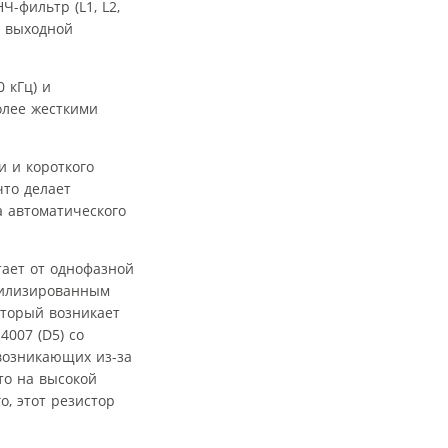
-фильтр (L1, L2,
; выходной
0 кГц) и
олее жесткими
и и короткого
что делает
 автоматического
тает от однофазной
абилизированным
оторый возникает
007 (D5) со
возникающих из-за
то на высокой
о, этот резистор