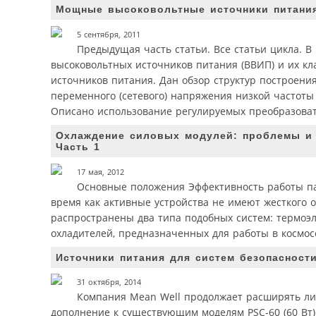
Мощные высоковольтные источники питания
5 сентября, 2011
Предыдущая часть статьи. Все статьи цикла. В
высоковольтных источников питания (ВВИП) и их к
источников питания. Дан обзор структур построени
переменного (сетевого) напряжения низкой частоты
Описано использование регулируемых преобразоват
Охлаждение силовых модулей: проблемы и
Часть 1
17 мая, 2012
Основные положения Эффективность работы па
время как активные устройства не имеют жесткого 
распространены два типа подобных систем: термоэ
охладителей, предназначенных для работы в космос
Источники питания для систем безопасност
31 октября, 2014
Компания Mean Well продолжает расширять лин
дополнение к существующим моделям PSC-60 (60 Вт)