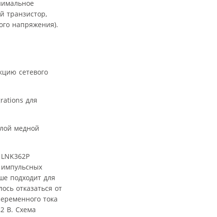
инимальное
й транзистор,
ого напряжения).
кцию сетевого
ations для
слой медной
 LNK362P
 импульсных
ше подходит для
ось отказаться от
переменного тока
2 В. Схема