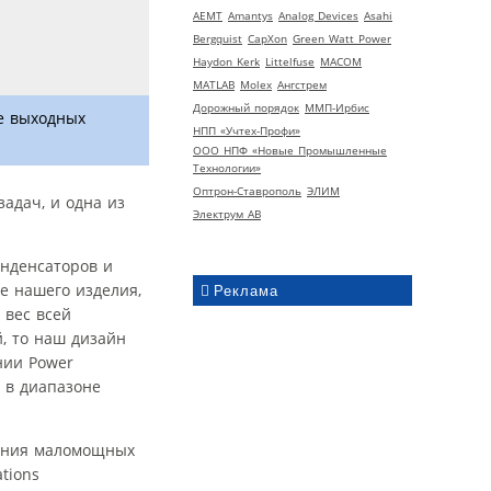
AEMT
Amantys
Analog Devices
Asahi
Bergquist
CapXon
Green Watt Power
Haydon Kerk
Littelfuse
MACOM
MATLAB
Molex
Ангстрем
Дорожный порядок
ММП-Ирбис
е выходных
НПП «Учтех-Профи»
ООО НПФ «Новые Промышленные
Технологии»
Оптрон-Ставрополь
ЭЛИМ
адач, и одна из
Электрум АВ
онденсаторов и
е нашего изделия,
Реклама
 вес всей
, то наш дизайн
нии Power
 в диапазоне
оения маломощных
tions