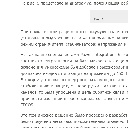
На рис. 6 представлена диаграмма, поясняющая рабо
Рис. 6.
При подключении разряженного аккумулятора источн
установленному уровню. Если же напряжение на акк
режим ограничителя (стабилизатора) напряжения и 
Не так давно специалистами Power Integrations был
счетчика электроэнергии на базе микросхемы еще о
включения микросхемы был добавлен высоковольтный
диапазона входных питающих напряжений до 450 В 
В каждом установлены недорогие маломощные линей
стабилизацию и защиту от перегрузки. Так как в те
каналов, то была упрощена и цепь обратной связи
прочности изоляции второго канала составляет не 
EPCOS.
Это техническое решение было проверено разработ
было получено несколько положительных отзывов. 
электросчетчиков, в которых будут использоваться ми