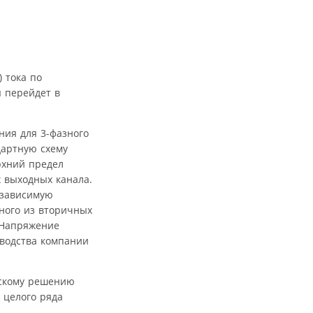
 тока по
я перейдет в
ния для 3-фазного
дартную схему
рхний предел
 выходных канала.
езависимую
дного из вторичных
 Напряжение
зводства компании
ескому решению
 целого ряда
.