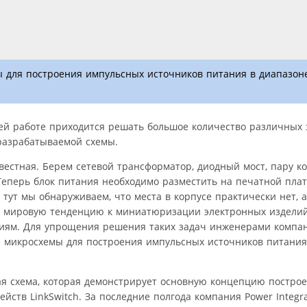
мы для построения импульсных источников питания в диапазон
й работе приходится решать большое количество различных з
разрабатываемой схемы.
вестная. Берем сетевой трансформатор, диодный мост, пару к
еперь блок питания необходимо разместить на печатной плат
тут мы обнаруживаем, что места в корпусе практически нет, а
ть мировую тенденцию к миниатюризации электронных изделий
ниям. Для упрощения решения таких задач инженерами компа
е микросхемы для построения импульсных источников питания
ая схема, которая демонстрирует основную концепцию постр
ейств LinkSwitch. За последние полгода компания Power Integra