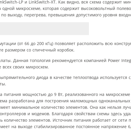
inkSwitch-LP и LinkSwitch-XT. Как видно, вся схема содержит м
а одной микросхеме, которая содержит высоковольтный полево
и по выходу, перегрева, превышения допустимого уровня входн
утации (от 66 до 200 кГц) позволяет расположить всю констру
те размером со спичечный коробок.
аты. Данная топология рекомендуется компанией Power Integr
 всех своих микросхем.
ыпрямительного диода в качестве теплоотвода используется 
ты.
а питания мощностью до 9 Вт, реализованного на микросхеме
схема разработана для построения маломощных одноканальных
имеет минимальное количество элементов. Она как нельзя луч
нтроллеров и модемов. Благодаря свойствам схемы здесь удал
 количество элементов. Источник питания работает от сети 
имеет на выходе стабилизированное постоянное напряжение 6,