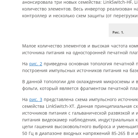
анонсировала три новых семейства: LinkSwitch-HF, L
количество элементов. Весь инвертор реализован н
контроллер и несколько схем защиты (от перегрузк
Рис. 1.
Малое количество элементов и высокая частота комм
источника питания на односторонней печатной пла
На
рис. 2
приведена основная топология печатной пл
построения импульсных источников питания на базе
В данной топологии для охлаждения микросхемы и в
фольги, который является фрагментом печатной пла
На
рис. 3
представлена схема импульсного источник
семейства LinkSwitch-XT. Данная принципиальная 
источников питания с гальванической развязкой и 
питания видеокамер наблюдения, индустриальных ко
цепи гашения высоковольтного выброса и уменьшить
50 Гц в диапазоне входных напряжений 85-265 В и 