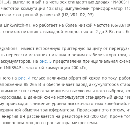
1…4), выполненный на четырех стандартных диодах 1N4005; НЧ
с частотой коммутации 132 кГц; импульсный трансформатор T1
язи с оптронной развязкой (U2, VR1, R2, R3).
а LinkSwitch-XT, но работает на более низкой частоте (66/83/10
очниках питания с выходной мощностью от 2 до 3 Вт, но с б
.
grations, имеют встроенную триггерную защиту от перегрузк
ть перевести источник питания в режим стабилизатора тока, 
 аккумуляторов. На
рис. 5
представлена принципиальная схема
е LNK354P с частотой коммутации 200 кГц.
нного на
рис. 4
только наличием обратной связи по току, рабо
напряжений 85-265 В и обеспечивает заряд аккумуляторов ст
 внимание на схему ограничителя высоковольтного выброса, к
икросхемы. В данной схеме используется стандартный диод 1N4
ому происходит снижение уровня высокочастотных колебаний, 
ервичной обмотки трансформатора. Происходит это потому, ч
 энергия ВЧ рассеивается на резисторе R3 (200 Ом). Кроме тог
т включения мощного транзистора микросхемы.