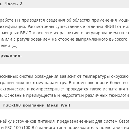
. Часть 3
 работе [1] приводятся сведения об областях применения мощ
лассификация. Рассмотрены существенные отличия ВВИП от ни
я мощных ВВИП в аспекте их развития: с регулированием на с
 и/или с регулированием на стороне выпрямленного высокого
елей […]
 решения.
ссивных систем охлаждения зависит от температуры окружающ
ограничения по этому параметру. В промышленности более вс
лектрические и компрессорные; проводятся также испытания т
е. Основные преимущества и недостатки различных технологий
и PSC-160 компании Mean Well
ейку источников питания, предназначенных для систем безоп
 и PSC-100 (100 Вт) данного типа производитель представил н