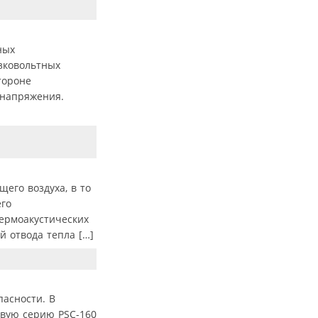
ных
зковольтных
тороне
 напряжения.
его воздуха, в то
его
ермоакустических
 отвода тепла […]
асности. В
овую серию PSC-160