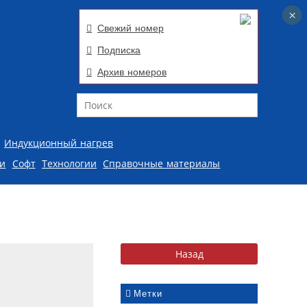
×
×
Свежий номер
Подписка
Архив номеров
Поиск
Индукционный нагрев
ии
Софт
Технологии
Справочные материалы
я
Метки