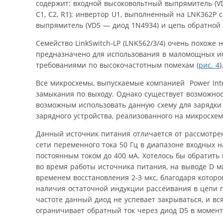
содержит: входной высоковольтный выпрямитель (VD
C1, C2, R1); инвертор U1, выполненный на LNK362P 
выпрямитель (VD5 — диод 1N4934) и цепь обратной св
Семейство LinkSwitch-LP (LNK562/3/4) очень похоже н
предназначено для использования в маломощных ист
требованиями по высокочастотным помехам (
рис. 4
)
Все микросхемы, выпускаемые компанией Power Inte
замыкания по выходу. Однако существует возможнос
возможным использовать данную схему для зарядки
зарядного устройства, реализованного на микросхем
Данный источник питания отличается от рассмотре
сети переменного тока 50 Гц в диапазоне входных 
постоянным током до 400 мА. Хотелось бы обратить
во время работы источника питания, на выводе D м
временем восстановления 2-3 мкс, благодаря котор
наличия остаточной индукции рассеивания в цепи п
частоте данный диод не успевает закрываться, и вся
ограничивает обратный ток через диод D5 в момен