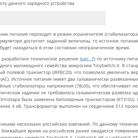
ту данного зарядного устройства.
ик питания переходит в режим ограничителя (стабилизатора)
умуляторе достигнет заданной величины, то источник питани
будет находиться в этом состоянии неограниченное время.
о разработано техническое решение (
рис. 7
) по источнику пита
дного маломощного семейства микросхем TinySwitch-II. В стан
 полевой транзистор (IRFBC20), что позволило увеличить ве
(АС). Источник питания имеет два гальванически развязанных
ные стабилизаторы напряжения (78L05), что обеспечивает н
хническом задании не требовалась гальваническая развязка о
. Оптопара была заменена биполярным транзистором (КТ3102).
менее 4 кВ. Трансформатор выполнен на сердечнике Е13 прои
чиками нескольких российских компаний. По данному технич
В ближайшее время на российском рынке ожидается появление
кросхемы семейств TinySwitch-II, LinkSwitch-HF и LinkSwitch-XT