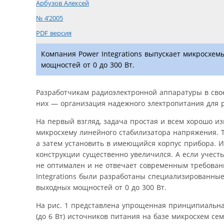
Арбузов Алексей
№ 4’2005
PDF версия
Компания Power Integrations выпускает микросхе
мощностей от 0 до 300 Вт.
Разработчикам радиоэлектронной аппаратуры в свое
них — организация надежного электропитания для 
На первый взгляд, задача простая и всем хорошо из
микросхему линейного стабилизатора напряжения. Т
а затем установить в имеющийся корпус прибора. И 
конструкции существенно увеличился. А если учес
не оптимален и не отвечает современным требова
Integrations были разработаны специализированны
выходных мощностей от 0 до 300 Вт.
На рис. 1 представлена упрощенная принципиальн
(до 6 Вт) источников питания на базе микросхем сем