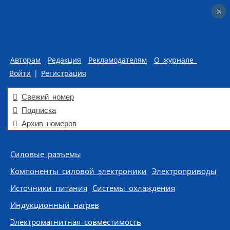
×
×
Авторам
Редакция
Рекламодателям
О журнале
Войти
|
Регистрация
Свежий номер
Подписка
Архив номеров
Skip to content
Силовые разъемы
Компоненты силовой электроники
Электроприводы
Источники питания
Системы охлаждения
Индукционный нагрев
Электромагнитная совместимость