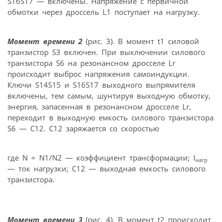
S16S17 — включены. Напряжение с первичной
обмотки через дроссель L1 поступает на нагрузку.
Момент времени 2
(рис. 3). В момент t1 силовой
транзистор S3 включен. При выключении силового
транзистора S6 на резонансном дросселе Lr
происходит выброс напряжения самоиндукции.
Ключи S14S15 и S16S17 выходного выпрямителя
включены, тем самым, шунтируя выходную обмотку,
энергия, запасенная в резонансном дросселе Lr,
переходит в выходную емкость силового транзистора
S6 — C12. С12 заряжается со скоростью
где N = N1/N2 — коэффициент трансформации; I
нагр
— ток нагрузки; C12 — выходная емкость силового
транзистора.
Момент времени 3
(рис. 4). В момент t2 происходит