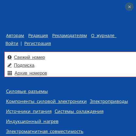
×
×
Авторам
Редакция
Рекламодателям
О журнале
Войти
|
Регистрация
Свежий номер
Подписка
Архив номеров
Skip to content
Силовые разъемы
Компоненты силовой электроники
Электроприводы
Источники питания
Системы охлаждения
Индукционный нагрев
Электромагнитная совместимость