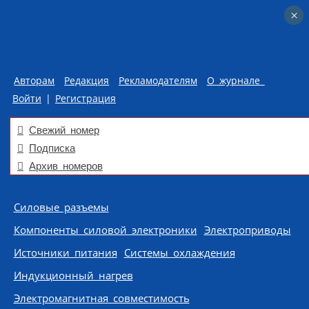
×
×
Авторам
Редакция
Рекламодателям
О журнале
Войти
|
Регистрация
Свежий номер
Подписка
Архив номеров
Skip to content
Силовые разъемы
Компоненты силовой электроники
Электроприводы
Источники питания
Системы охлаждения
Индукционный нагрев
Электромагнитная совместимость