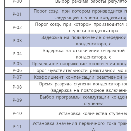
P-00
Выбор режима работы регулятор
Порог cosφ, при котором производится п
P-01
следующей ступени конденсаторо
Порог cosφ, при котором производится о
P-02
ступени конденсатора
Задержка на подключение очередной с
P-03
конденсатора, с
Задержка на отключение очередной с
P-04
конденсатора, с
P-05
Предельное напряжение отключения конден
P-06
Порог чувствительности реактивной мощн
P-07
Коэффициент компенсации реактивной мо
Время разряда ступени конденсаторной 
P-08
(задержка на повторное включение)
Выбор программы коммутации конденс
P-09
ступеней
P-10
Установка количества ступеней
Установка значения первичного тока транс
P-11
А