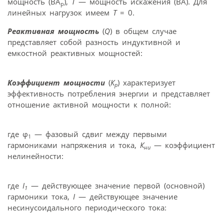
мощность (ВА
),
Т
— мощность искажения (ВА). Для
р
линейных нагрузок имеем
Т
= 0.
Реактивная мощность
(
Q
) в общем случае
представляет собой разность индуктивной и
емкостной реактивных мощностей:
Коэффициент мощности
(
К
) характеризует
р
эффективность потребления энергии и представляет
отношение активной мощности к полной:
где φ
— фазовый сдвиг между первыми
1
гармониками напряжения и тока,
К
— коэффициент
ни
нелинейности:
где
I
— действующее значение первой (основной)
1
гармоники тока,
I
— действующее значение
несинусоидального периодического тока: