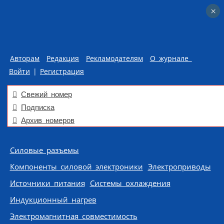
×
×
Авторам
Редакция
Рекламодателям
О журнале
Войти
|
Регистрация
Свежий номер
Подписка
Архив номеров
Skip to content
Силовые разъемы
Компоненты силовой электроники
Электроприводы
Источники питания
Системы охлаждения
Индукционный нагрев
Электромагнитная совместимость