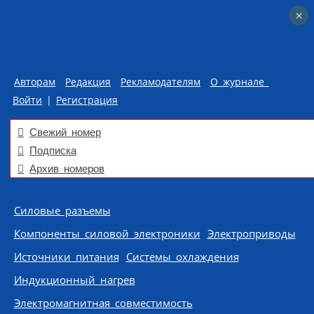
×
×
Авторам
Редакция
Рекламодателям
О журнале
Войти
|
Регистрация
Свежий номер
Подписка
Архив номеров
Skip to content
Силовые разъемы
Компоненты силовой электроники
Электроприводы
Источники питания
Системы охлаждения
Индукционный нагрев
Электромагнитная совместимость