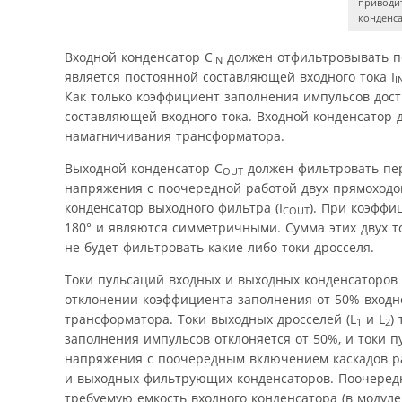
приводи
конденс
Входной конденсатор C
должен отфильтровывать пе
IN
является постоянной составляющей входного тока I
I
Как только коэффициент заполнения импульсов дост
составляющей входного тока. Входной конденсатор 
намагничивания трансформатора.
Выходной конденсатор C
должен фильтровать пер
OUT
напряжения с поочередной работой двух прямоходов
конденсатор выходного фильтра (I
). При коэффи
COUT
180° и являются симметричными. Сумма этих двух т
не будет фильтровать какие-либо токи дросселя.
Токи пульсаций входных и выходных конденсаторов
отклонении коэффициента заполнения от 50% входн
трансформатора. Токи выходных дросселей (L
и L
)
1
2
заполнения импульсов отклоняется от 50%, и токи 
напряжения с поочередным включением каскадов ра
и выходных фильтрующих конденсаторов. Поочеред
требуемую емкость входного конденсатора (в модул