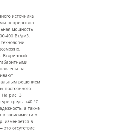
чного источника
ирмы непрерывно
льная мощность
00-400 Вт/дм3.
 технологии
возможно.
]. Вторичный
огабаритными
ановлены на
чивают
деальным решением
ры постоянного
 На рис. 3
туре среды +40 °C
адежность, а также
 в зависимости от
р, изменяется в
 это отсутствие