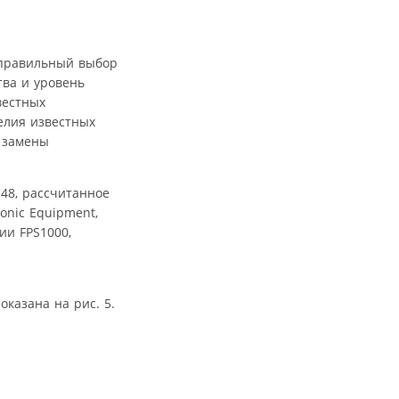
 правильный выбор
ва и уровень
вестных
елия известных
я замены
48, рассчитанное
ronic Equipment,
ии FPS1000,
казана на рис. 5.