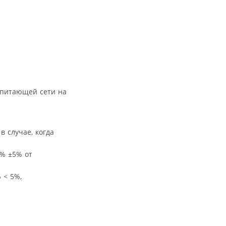
 питающей сети на
 случае, когда
0% ±5% от
 < 5%,