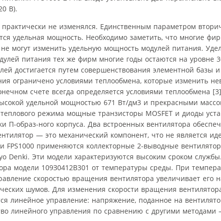
0 В).
 практически не изменялся. Единственным параметром втори
ется удельная мощность. Необходимо заметить, что многие ф
 не могут изменить удельную мощность модулей питания. Уде
одулей питания тех же фирм многие годы остаются на уровне 3
лей достигается путем совершенствования элементной базы и
ния ограничено условиями теплообмена, которые изменить не
нечном счете всегда определяется условиями теплообмена [3
высокой удельной мощностью 671 Вт/дм3 и прекрасными масс
о теплового режима мощные транзисторы MOSFET и диоды уст
нки П-образ-ного корпуса. Два встроенных вентилятора обеспе
ентилятор — это механический компонент, что не является и
рии FPS1000 применяются коллекторные 2-выводные вентилято
yo Denki. Эти модели характеризуются высоким сроком службы.
ора модели 109З0412B301 от температуры среды. При темпера
равление скоростью вращения вентилятора увеличивает его н
ческих шумов. Для изменения скорости вращения вентилятора
тся линейное управление: напряжение, поданное на вентилято
во линейного управления по сравнению с другими методами —