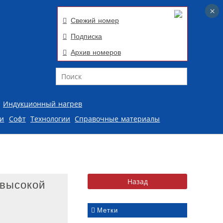
×
×
Свежий номер
Подписка
Архив номеров
Поиск
Индукционный нагрев
ии
Софт
Технологии
Справочные материалы
 высокой
Метки