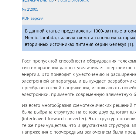
Жданкин Виктор
-
victor@prosoft.ru
№ 2’2005
PDF версия
В данной статье представлены 1000-ваттные втор
Nemic-Lambda, силовая схема и топология которых
вторичных источниках питания серии Genesys [1].
Рост пропускной способности оборудования телеком
систем хранения данных увеличивает энергоемкост
энергии. Это приводит к ужесточению и расширению
электронной аппаратуры, и вынуждает разработчик
преобразователей напряжения, использовать новей
электроники, применять современную элементную б
Из всего многообразия схемотехнических решений
была выбрана структура на основе двух однотактн
(interleaved forward converter). Эта структура по
те же преимущества, что и двухтактная структура. 
напряжения с поочередным включением была предло