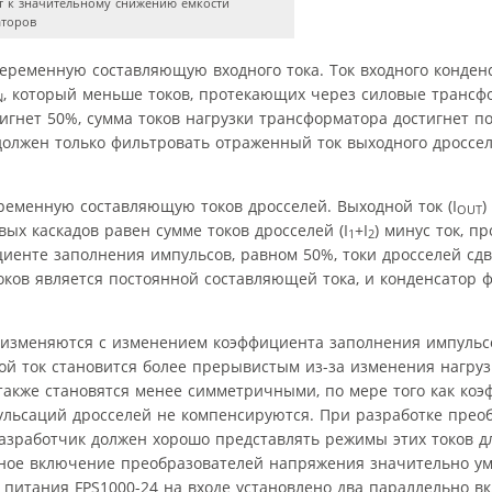
т к значительному снижению емкости
аторов
ременную составляющую входного тока. Ток входного конденс
, который меньше токов, протекающих через силовые трансфо
N
игнет 50%, сумма токов нагрузки трансформатора достигнет п
должен только фильтровать отраженный ток выходного дроссел
еменную составляющую токов дросселей. Выходной ток (I
)
OUT
ых каскадов равен сумме токов дросселей (I
+I
) минус ток, 
1
2
циенте заполнения импульсов, равном 50%, токи дросселей сд
оков является постоянной составляющей тока, и конденсатор 
 изменяются с изменением коэффициента заполнения импульс
ой ток становится более прерывистым из-за изменения нагруз
 также становятся менее симметричными, по мере того как ко
пульсаций дросселей не компенсируются. При разработке прео
зработчик должен хорошо представлять режимы этих токов д
ное включение преобразователей напряжения значительно у
е питания FPS1000-24 на входе установлено два параллельно 