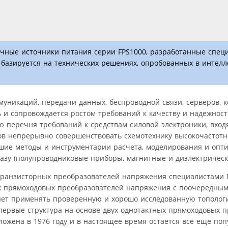
ичные источники питания серии FPS1000, разработанные спе
 базируется на технических решениях, опробованных в интел
муникаций, передачи данных, беспроводной связи, серверов, 
ь и сопровождается ростом требований к качеству и надежно
 перечня требований к средствам силовой электроники, вход
ов непрерывно совершенствовать схемотехнику высокочастот
шие методы и инструментарии расчета, моделирования и опт
азу (полупроводниковые приборы, магнитные и диэлектрическ
 транзисторных преобразователей напряжения специалистами
ых прямоходовых преобразователей напряжения с поочередны
зволяет применять проверенную и хорошо исследованную тополо
Впервые структура на основе двух однотактных прямоходовых 
жена в 1976 году и в настоящее время остается все еще поп