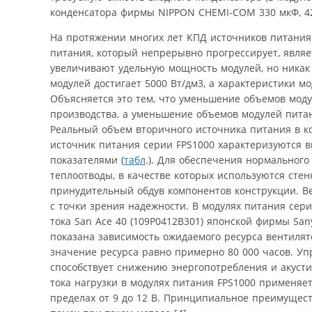
конденсатора фирмы NIPPON CHEMI-COM 330 мкФ, 42
На протяжении многих лет КПД источников питания
питания, который непрерывно прогрессирует, явля
увеличивают удельную мощность модулей, но никак
модулей достигает 5000 Вт/дм3, а характеристики м
Объясняется это тем, что уменьшение объемов моду
производства, а уменьшение объемов модулей пита
Реальный объем вторичного источника питания в ко
источник питания серии FPS1000 характеризуются 
показателями (
табл
.). Для обеспечения нормальног
теплоотводы, в качестве которых используются сте
принудительный обдув компонентов конструкции. В
с точки зрения надежности. В модулях питания се
тока San Ace 40 (109P0412B301) японской фирмы San
показана зависимость ожидаемого ресурса вентилят
значение ресурса равно примерно 80 000 часов. Уп
способствует снижению энергопотребления и акусти
тока нагрузки в модулях питания FPS1000 применяе
пределах от 9 до 12 В. Принципиальное преимущест