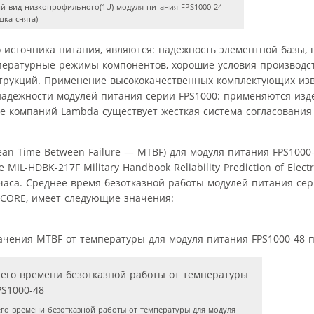
 вид низкопрофильного(1U) модуля питания FPS1000-24
ка снята)
источника питания, являются: надежность элементной базы,
ературные режимы компонентов, хорошие условия производст
струкций. Применение высококачественных комплектующих из
надежности модулей питания серии FPS1000: применяются изд
пе компаний Lambda существует жесткая система согласовани
an Time Between Failure — MTBF) для модуля питания FPS1000-
MIL-HDBK-217F Military Handbook Reliability Prediction of Elect
3 часа. Среднее время безотказной работы модулей питания сер
LCORE, имеет следующие значения:
начения MTBF от температуры для модуля питания FPS1000-48 по
го времени безотказной работы от температуры для модуля