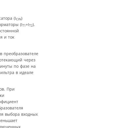
атора (I
)
CIN
рматоры (I
+I
).
T1
T2
остоянной
я и ток
 в преобразователе
протекающий через
винуты по фазе на
фильтра в идеале
ов. При
ки
эффициент
бразователя
ля выбора входных
меньшает
включенных