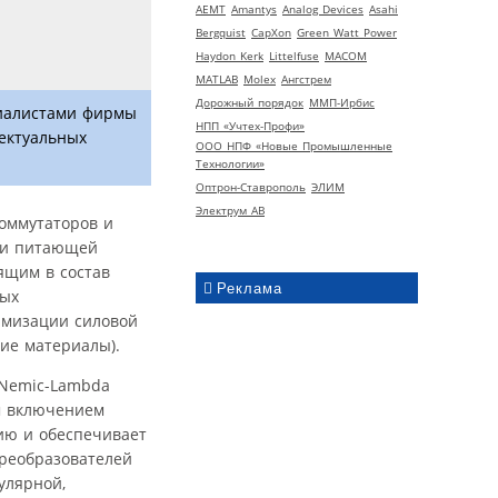
AEMT
Amantys
Analog Devices
Asahi
Bergquist
CapXon
Green Watt Power
Haydon Kerk
Littelfuse
MACOM
MATLAB
Molex
Ангстрем
Дорожный порядок
ММП-Ирбис
циалистами фирмы
НПП «Учтех-Профи»
лектуальных
ООО НПФ «Новые Промышленные
Технологии»
Оптрон-Ставрополь
ЭЛИМ
Электрум АВ
коммутаторов и
сти питающей
ящим в состав
Реклама
ных
имизации силовой
ие материалы).
 Nemic-Lambda
м включением
гию и обеспечивает
преобразователей
улярной,