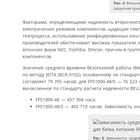
Рис. 4.
Внешний
(защитная крыш
Факторами, определяющими надежность вторичного 
электрических режимов компонентов, щадящие темп
техпроцесса, использование унифицированных кон
производителей обеспечивает высокие показатели 
японских фирм NEC, Toshiba, Omron, причем в груп
компонентов.
Значение среднего времени безотказной работы (Me
по методу JEITA (RCR-9102), основанному на стандарте 
составляет 79 395 часов; для FPS1000-48/S — 76 22
вычисленное по стандарту расчета надежности BEL
FPS1000-48 — 437 304 часа;
FPS1000-48/S — 402 718 часов. Зависимость з
Рис. 5.
Зависимость средне