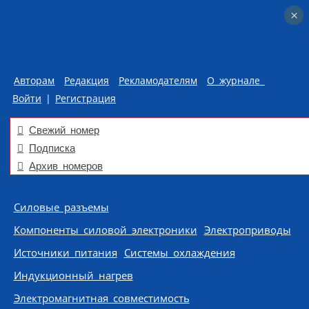
×
×
Авторам
Редакция
Рекламодателям
О журнале
Войти
|
Регистрация
Свежий номер
Подписка
Архив номеров
Skip to content
Силовые разъемы
Компоненты силовой электроники
Электроприводы
Источники питания
Системы охлаждения
Индукционный нагрев
Электромагнитная совместимость