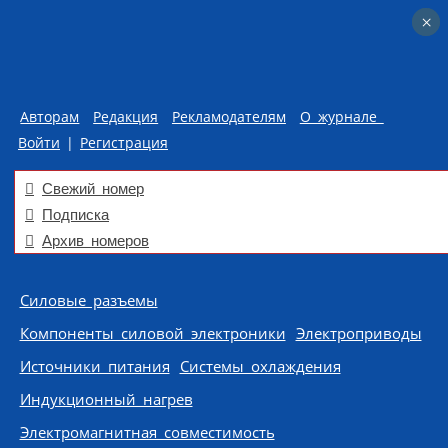
×
×
Авторам
Редакция
Рекламодателям
О журнале
Войти
|
Регистрация
Свежий номер
Подписка
Архив номеров
Skip to content
Силовые разъемы
Компоненты силовой электроники
Электроприводы
Источники питания
Системы охлаждения
Индукционный нагрев
Электромагнитная совместимость