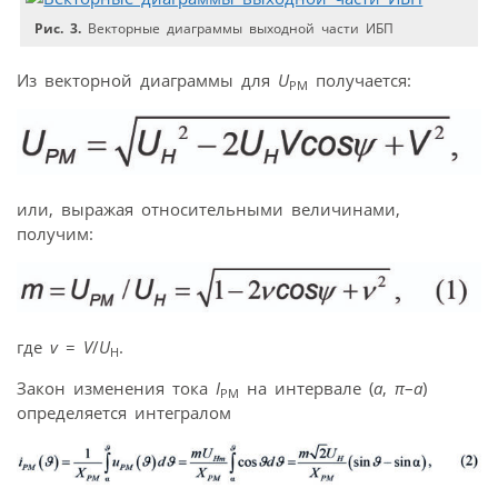
Рис. 3.
Векторные диаграммы выходной части ИБП
Из векторной диаграммы для
U
получается:
PM
или, выражая относительными величинами,
получим:
где
v
=
V
/
U
.
Н
Закон изменения тока
I
на интервале (
a
,
π
–
a
)
РМ
определяется интегралом