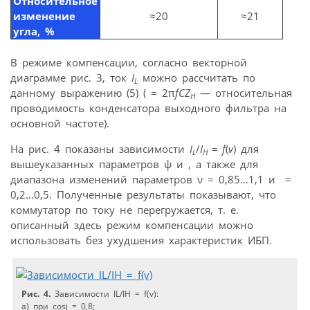
Относительное
изменение
≈20
≈21
угла, %
В режиме компенсации, согласно векторной
диаграмме рис. 3, ток
I
можно рассчитать по
L
данному выражению (5) (
= 2π
fCZ
— относительная
H
проводимость конденсатора выходного фильтра на
основной частоте).
На рис. 4 показаны зависимости
I
/
I
= f
(
v
) для
L
Н
вышеуказанных параметров ψ и
, а также для
диапазона изменений параметров ν = 0,85…1,1 и
=
0,2…0,5. Полученные результаты показывают, что
коммутатор по току не перегружается, т. е.
описанный здесь режим компенсации можно
использовать без ухудшения характеристик ИБП.
Рис. 4.
Зависимости IL/IН = f(v):
а) при cosj = 0,8;