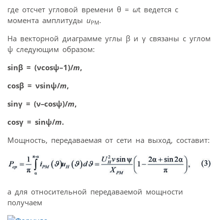
где отсчет угловой времени θ =
ω
t ведется с
момента амплитуды
u
.
РМ
На векторной диаграмме углы β и γ связаны с углом
ψ следующим образом:
sinβ = (νcosψ–1)/
m
,
cosβ = νsinψ/
m
,
sinγ = (ν
–
cosψ)/
m
,
cosγ = sinψ/
m
.
Мощность, передаваемая от сети на выход, составит:
а для относительной передаваемой мощности
получаем