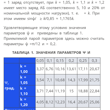
= 1 заряд отсутствует, при
k
= 1,05,
k
= 1,1 и
k
= 1,2
имеет место заряд АБ соответственно 5, 10 и 20% от
номинальной мощности нагрузки), т. е.
=
k
. При
этом имеем sinψ/
≥
k
/0,85
≈
1,1765
k.
Удовлетворяющие этому условию значения
параметров ψ и
приведены в таблице 1.
Приемлемой парой параметров здесь можно считать
параметры ψ =π/12 и
= 0,2.
ТАБЛИЦА 1. ЗНАЧЕНИЯ ПАРАМЕТРОВ Ψ И
0,05
0,1
0,15
0,2
0,25
0,3
k =
3,37
6,76
10,16
13,61
17,11
20,67
1,00
k =
3,54
7,1
10,68
14,3
17,99
21,75
Ψ
,
1,05
град.
k =
3,71
7,44
11,19
15
18,88
22,84
1,10
k =
4,05
8,12
12,23
16,4
20,67
25,06
1,20