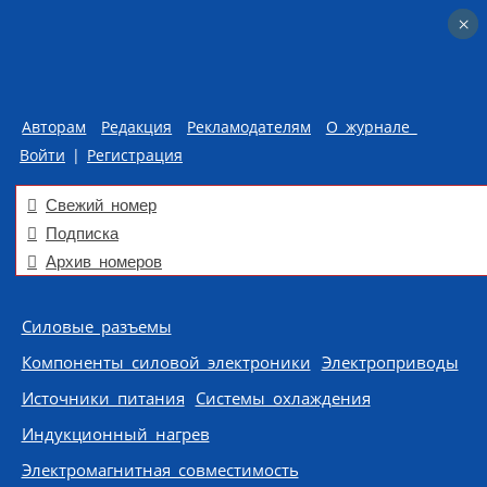
×
×
Авторам
Редакция
Рекламодателям
О журнале
Войти
|
Регистрация
Свежий номер
Подписка
Архив номеров
Skip to content
Силовые разъемы
Компоненты силовой электроники
Электроприводы
Источники питания
Системы охлаждения
Индукционный нагрев
Электромагнитная совместимость