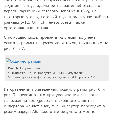
задания
(синусоидальное напряжение) отстает от
первой гармоники сетевого напряжения (
V
) на
1
некоторый угол
y
, который в данном случае выбран
равным
p
/12. От ГСН генерируется также
ортогональный сигнал
.
С помощью моделирования системы получены
осциллограммы напряжений и токов, показанные на
рис. 6 и 7.
Рис. 6.
Осциллограммы:
а) напряжения на нагрузке и ШИМ-импульсов;
б) токов дросселя фильтра, нагрузки и РМ при v = 1,0
Из сравнения приведенных осциллограмм рис. 6 и
рис. 7 очевидно, что при увеличении сетевого
напряжения ток дросселя выходного фильтра
инвертора меняет знак, т. е. инвертор переходит в
режим заряда АБ. Такого же результата можно