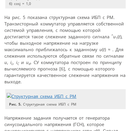
б) cosj = 1,0
На рис. 5 показана структурная схема ИБП с РМ.
Транзисторный коммутатор управляется собственной
системой управления, с помощью которой
^
достигается такое слежение заданного сигнала
u
(
t
),
1
чтобы выходное напряжение на нагрузке
максимально приближалось к заданному
u
(
t
)
≈
. Для
слежения используются обратные связи по сигналам
u
,
i
,
i
и
u
. СУ коммутатора построен по принципу
L
C
d
вычисляемого прогноза [6], с помощью которого
гарантируется качественное слежение напряжения на
выходе.
Рис. 5.
Структурная схема ИБП с РМ
Напряжение задания получается от генератора
синусоидального напряжения (ГСН), которое
синхронизируется с напряжением сети
v
(
t
). Сигнал