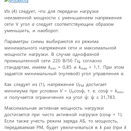
Из (4) следует, что для передачи нагрузке
неизменной мощности с уменьшением напряжения
сети V угол
a
следует соответствующим образом
уменьшить, и наоборот.
Параметры схемы выбираются из режима
минимального напряжения сети и максимальной
мощности нагрузки. В случае однофазной
промышленной сети 220 В/50 Гц, согласно
стандартам, имеем
k
= 0,85 и
k
= 1,1. При этом
min
max
задается минимальный (нулевой) угол управления
a
.
Как следует из (1), напряжение
U
достигает
PM
минимума при условии
V
=
U
cosψ, т. е. cosψ =
k
,
Н
min
и получается ограничение на угол ψ: ψ
≤
31,783.
Максимальная активная мощность нагрузки
достигается при чисто активной нагрузке (cosφ = 1).
Если также учесть режим заряда АБ, то мощность,
передаваемая РМ, будет увеличиваться в
k
раз (при
k