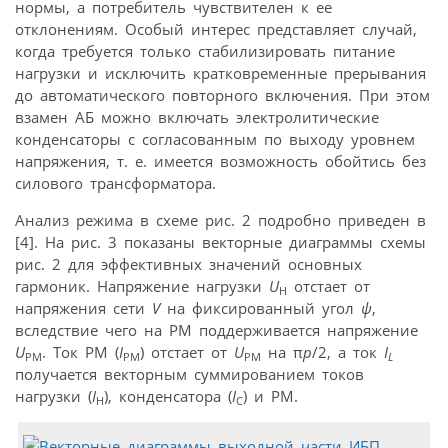
нормы, а потребитель чувствителен к ее
отклонениям. Особый интерес представляет случай,
когда требуется только стабилизировать питание
нагрузки и исключить кратковременные прерывания
до автоматического повторного включения. При этом
взамен АБ можно включать электролитические
конденсаторы с согласованным по выходу уровнем
напряжения, т. е. имеется возможность обойтись без
силового трансформатора.
Анализ режима в схеме рис. 2 подробно приведен в
[4]. На рис. 3 показаны векторные диаграммы схемы
рис. 2 для эффективных значений основных
гармоник. Напряжение нагрузки
U
отстает от
Н
напряжения сети
V
на фиксированный угол
ψ
,
вследствие чего на РМ поддерживается напряжение
U
. Ток РМ (
I
) отстает от
U
на π
p
/2, а ток
I
РМ
РМ
РМ
L
получается векторным суммированием токов
нагрузки (
I
), конденсатора (
I
) и РМ.
Н
C