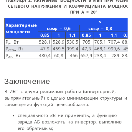
ТАБЛИЦА 2. АКТИВНЫЕ МОЩНОСТИ В ИБП ПРИ РАЗНЫ
СЕТЕВОГО НАПРЯЖЕНИЯ И КОЭФФИЦИЕНТА МОЩНОСТ
ПРИ Α = 20°
v
Характерные
cosφ
= 0,6
cosφ
= 0,8
мощности
0,85
1
1,1
0,85
1
1,1
0,8
P
, Вт
528,1
528,9
530,5
705
705,1
707,4
883,
н
P
, Вт
47,9
469,5
999,4
47,3
468,1
999,6
45,
сеть
P
, Вт
480,4
60,8
–466
657,9
238,4
–289
838,
АБ
Заключение
В ИБП с двумя режимами работы (инверторный,
выпрямительный) с целью минимизации структуры и
совмещения функций целесообразно:
специального ЗВ не применять, а функцию
заряда АБ возложить на инвертор, выполнив
его обратимым;