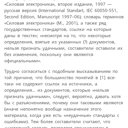
«Силовая электроника», второе издание, 1997 —
русская версия (International Standart, IEC 60050-551,
Second Edition, Manuscript 1997–06); словарь терминов
«Силовая электроника» (М., 2001), а также ряд
государственных стандартов, ссылки на которые
даны в тексте»; «несмотря на то, что некоторые
определения, взятые из указанных (?) документов,
нельзя признать удачными, составители оставили их
без изменения, поскольку они являются
официальными».
Трудно согласиться с подобным высказыванием по
той причине, что большинство понятий в [1] все-
таки не содержит ссылок на источники, а
определения… из документов, которые «нельзя
признать удачными», следует, вероятно, давать хотя
бы с разъяснениями, почему они таковыми являются
(иначе непонятно вообще назначение этого
материала, когда уже есть «неудачные» стандарты с
ошибками). Тем более составители считают, что
«настоящий словарь позволяет специалистам в