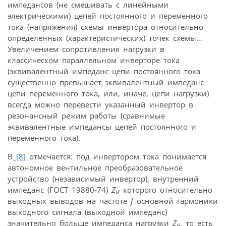
импедансов (не смешивать с линейными
электрическими) цепей постоянного и переменного
тока (напряжения) схемы инвертора относительно
определенных (характеристических) точек схемы…
Увеличением сопротивления нагрузки в
классическом параллельном инверторе тока
(эквивалентный импеданс цепи постоянного тока
существенно превышает эквивалентный импеданс
цепи переменного тока, или, иначе, цепи нагрузки)
всегда можно перевести указанный инвертор в
резонансный режим работы (сравнимые
эквивалентные импедансы цепей постоянного и
переменного тока).
В
[8]
отмечается: под инвертором тока понимается
автономное вентильное преобразовательное
устройство (независимый инвертор), внутренний
импеданс (ГОСТ 19880-74)
Z
которого относительно
И
выходных выводов на частоте
f
основной гармоники
выходного сигнала (выходной импеданс)
значительно больше импеданса нагрузки
Z
, то есть
Н