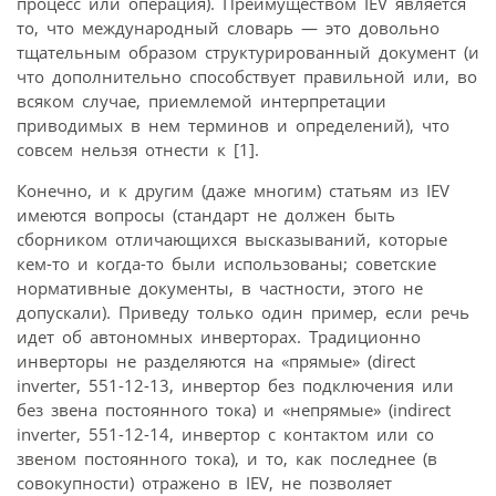
процесс или операция). Преимуществом IEV является
то, что международный словарь — это довольно
тщательным образом структурированный документ (и
что дополнительно способствует правильной или, во
всяком случае, приемлемой интерпретации
приводимых в нем терминов и определений), что
совсем нельзя отнести к [1].
Конечно, и к другим (даже многим) статьям из IEV
имеются вопросы (стандарт не должен быть
сборником отличающихся высказываний, которые
кем-то и когда-то были использованы; советские
нормативные документы, в частности, этого не
допускали). Приведу только один пример, если речь
идет об автономных инверторах. Традиционно
инверторы не разделяются на «прямые» (direct
inverter, 551-12-13, инвертор без подключения или
без звена постоянного тока) и «непрямые» (indirect
inverter, 551-12-14, инвертор с контактом или со
звеном постоянного тока), и то, как последнее (в
совокупности) отражено в IEV, не позволяет