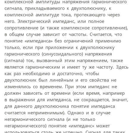
комплексной амплитуды напряжения гармонического
сигнала, прикладываемого к двухполюснику, к
комплексной амплитуде тока, протекающего через
него. Электрический импеданс, или полное
сопротивление (и также комплексное сопротивление),
в общем случае зависит от частоты. Считается, что
понятие «импеданса» без ограничений применимо
только, если при приложении к двухполюснику
гармонического (синусоидального) напряжения
(сигнала) ток, вызванный этим напряжением, также
является гармоническим и имеет ту же частоту. Здесь
как раз необходимо и достаточно, чтобы
двухполюсник был линейным и его свойства не
изменялись со временем. При этом импеданс не
должен зависеть от времени (если время, например
в выражении для импеданса, не сокращается, значит,
для данного двухполюсника понятие импеданса
считается неприменимым). Однако и в случае
негармонического сигнала (и не только
негармонического) понятие «импеданс» может
использоваться столь же успешно. Сигнал для таких