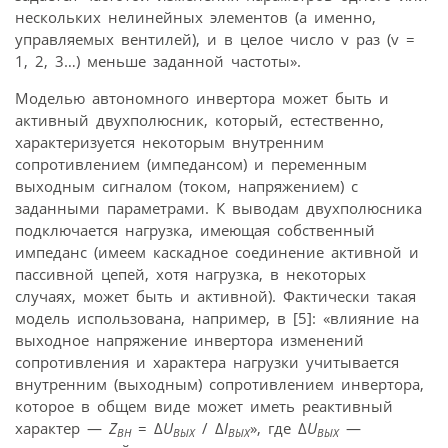
нескольких нелинейных элементов (а именно,
управляемых вентилей), и в целое число v раз (v =
1, 2, 3…) меньше заданной частоты».
Моделью автономного инвертора может быть и
активный двухполюсник, который, естественно,
характеризуется некоторым внутренним
сопротивлением (импедансом) и переменным
выходным сигналом (током, напряжением) с
заданными параметрами. К выводам двухполюсника
подключается нагрузка, имеющая собственный
импеданс (имеем каскадное соединение активной и
пассивной цепей, хотя нагрузка, в некоторых
случаях, может быть и активной). Фактически такая
модель использована, например, в [5]: «влияние на
выходное напряжение инвертора изменений
сопротивления и характера нагрузки учитывается
внутренним (выходным) сопротивлением инвертора,
которое в общем виде может иметь реактивный
характер —
Z
= Δ
U
/ Δ
I
», где Δ
U
—
BH
ВЫХ
ВЫХ
ВЫХ