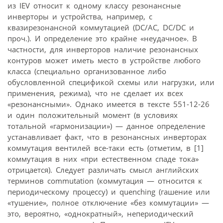
из IEV относит к одному классу резонансные
инверторы и устройства, например, с
квазирезонансной коммутацией (DC/AC, DC/DC и
проч.). И определение это крайне «неудачное». В
частности, для инверторов наличие резонансных
контуров может иметь место в устройстве любого
класса (специально организованное либо
обусловленной спецификой схемы или нагрузки, или
применения, режима), что не сделает их всех
«резонансными». Однако имеется в тексте 551-12-26
и один положительный момент (в условиях
тотальной «гармонизации») — данное определение
устанавливает факт, что в резонансных инверторах
коммутация вентилей все-таки есть (отметим, в [1]
коммутация в них «при естественном спаде тока»
отрицается). Следует различать смысл английских
терминов commutation (коммутация — относится к
периодическому процессу) и quenching (гашение или
«тушение», полное отключение «без коммутации» —
это, вероятно, «однократный», непериодический