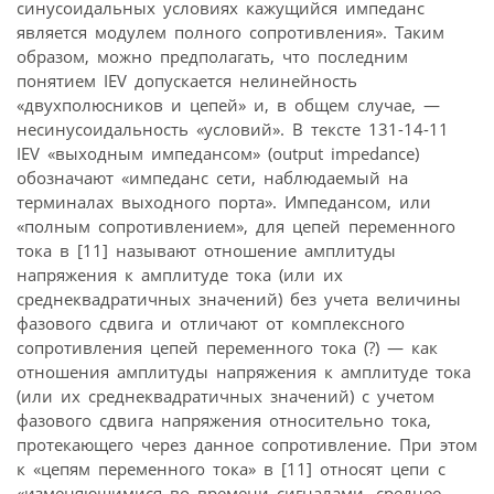
синусоидальных условиях кажущийся импеданс
является модулем полного сопротивления». Таким
образом, можно предполагать, что последним
понятием IEV допускается нелинейность
«двухполюсников и цепей» и, в общем случае, —
несинусоидальность «условий». В тексте 131-14-11
IEV «выходным импедансом» (output impedance)
обозначают «импеданс сети, наблюдаемый на
терминалах выходного порта». Импедансом, или
«полным сопротивлением», для цепей переменного
тока в [11] называют отношение амплитуды
напряжения к амплитуде тока (или их
среднеквадратичных значений) без учета величины
фазового сдвига и отличают от комплексного
сопротивления цепей переменного тока (?) — как
отношения амплитуды напряжения к амплитуде тока
(или их среднеквадратичных значений) с учетом
фазового сдвига напряжения относительно тока,
протекающего через данное сопротивление. При этом
к «цепям переменного тока» в [11] относят цепи с
«изменяющимися во времени сигналами, среднее