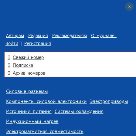
×
×
Авторам
Редакция
Рекламодателям
О журнале
Войти
|
Регистрация
Свежий номер
Подписка
Архив номеров
Skip to content
Силовые разъемы
Компоненты силовой электроники
Электроприводы
Источники питания
Системы охлаждения
Индукционный нагрев
Электромагнитная совместимость