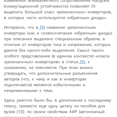
изменении эквивалентного сопротивления нагрузки
(коммутационной устойчивости) позволяет (?)
выделить большой класс «резонансных» инверторов,
в которых часто используются «обратные» диоды».
Интересно, что в
[9]
название «резонансные»
инверторы (как и слово­сочетание «обратные» диоды)
при описании выделено специальным образом, в
отличие от инверторов тока и напряжения, которые
даются без какого-либо выделения. Смысл такого
особого представления (в едином контексте) «класса
«резонансных» инверторов» в статье
[9],
к
сожалению, не поясняется. При этом можно
утверждать, что дополнительные разъяснения
авторов (что, к чему и как в инверторах
подключается) являются избыточными и
неприменимыми к теме.
Здесь уместно было бы, в дополнение к последнему
тезису, привести еще одну цитату из пособия для
вузов [10]: по своим свойствам АИР (автономный