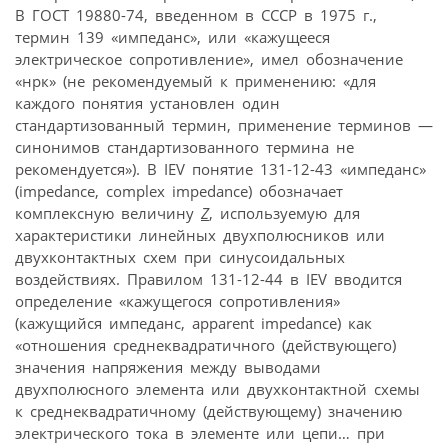
В ГОСТ 19880-74, введенном в СССР в 1975 г.,
термин 139 «импеданс», или «кажущееся
электрическое сопротивление», имел обозначение
«нрк» (не рекомендуемый к применению: «для
каждого понятия установлен один
стандартизованный термин, применение терминов —
синонимов стандартизованного термина не
рекомендуется»). В IEV понятие 131-12-43 «импеданс»
(impedance, complex impedance) обозначает
комплексную величину
Z
, используемую для
характеристики линейных двухполюсников или
двухконтактных схем при синусоидальных
воздействиях. Правилом 131-12-44 в IEV вводится
определение «кажущегося сопротивления»
(кажущийся импеданс, apparent impedance) как
«отношения среднеквадратичного (действующего)
значения напряжения между выводами
двухполюсного элемента или двухконтактной схемы
к среднеквадратичному (действующему) значению
электрического тока в элементе или цепи… при