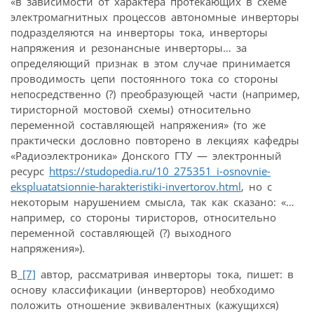
«в зависимости от характера протекающих в схеме
электромагнитных процессов автономные инверторы
подразделяются на инверторы тока, инверторы
напряжения и резонансные инверторы… за
определяющий признак в этом случае принимается
проводимость цепи постоянного тока со стороны
непосредственно (?) преобразующей части (например,
тиристорной мостовой схемы) относительно
переменной составляющей напряжения» (то же
практически дословно повторено в лекциях кафедры
«Радиоэлектроника» Донского ГТУ — электронный
ресурс
https://studopedia.ru/10_275351_i-osnovnie-
ekspluatatsionnie-harakteristiki-invertorov.html
, но с
некоторым нарушением смысла, так как сказано: «…
например, со стороны тиристоров, относительно
переменной составляющей (?) выходного
напряжения»).
В
[7]
автор, рассматривая инверторы тока, пишет: в
основу классификации (инверторов) необходимо
положить отношение эквивалентных (кажущихся)