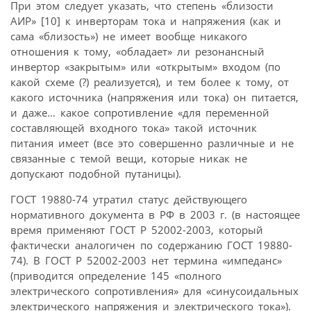
При этом следует указать, что степень «близости
АИР» [10] к инверторам тока и напряжения (как и
сама «близость») не имеет вообще никакого
отношения к тому, «обладает» ли резонансный
инвертор «закрытым» или «открытым» входом (по
какой схеме (?) реализуется), и тем более к тому, от
какого источника (напряжения или тока) он питается,
и даже… какое сопротивление «для переменной
составляющей входного тока» такой источник
питания имеет (все это совершенно различные и не
связанные с темой вещи, которые никак не
допускают подобной путаницы).
ГОСТ 19880-74 утратил статус действующего
нормативного документа в РФ в 2003 г. (в настоящее
время применяют ГОСТ Р 52002-2003, который
фактически аналогичен по содержанию ГОСТ 19880-
74). В ГОСТ Р 52002-2003 нет термина «импеданс»
(приводится определение 145 «полного
электрического сопротивления» для «синусоидальных
электрического напряжения и электрического тока»).