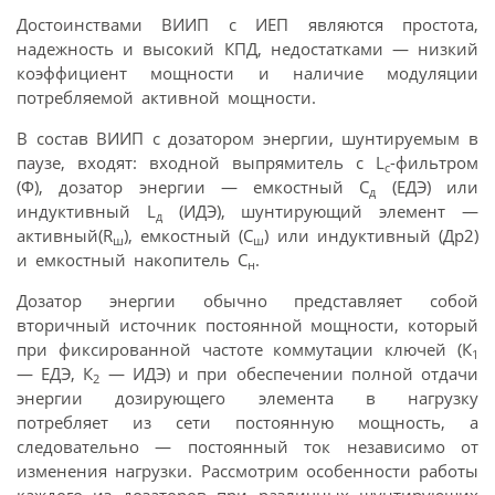
Достоинствами ВИИП с ИЕП являются простота,
надежность и высокий КПД, недостатками — низкий
коэффициент мощности и наличие модуляции
потребляемой активной мощности.
В состав ВИИП с дозатором энергии, шунтируемым в
паузе, входят: входной выпрямитель с L
-фильтром
с
(Ф), дозатор энергии — емкостный С
(ЕДЭ) или
д
индуктивный L
(ИДЭ), шунтирующий элемент —
д
активный(R
), емкостный (C
) или индуктивный (Др2)
ш
ш
и емкостный накопитель С
.
н
Дозатор энергии обычно представляет собой
вторичный источник постоянной мощности, который
при фиксированной частоте коммутации ключей (К
1
— ЕДЭ, К
— ИДЭ) и при обеспечении полной отдачи
2
энергии дозирующего элемента в нагрузку
потребляет из сети постоянную мощность, а
следовательно — постоянный ток независимо от
изменения нагрузки. Рассмотрим особенности работы
каждого из дозаторов при различных шунтирующих