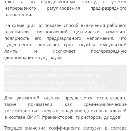
тока, а по определенному закону, с учетом
непрерывного регулирования пред-разрядного
напряжения.
На схеме (рис. 6) показан способ включения рабочего
накопителя, позволяющий циклически изменять
полярность его предразрядного напряжения, что
существенно повышает срок службы импульсной
лампы и исключает послеразрядную
(деионизационную) паузу.
Приближенные критерии косвенной
оценки массо-энергетических и
надежностных характеристик
полупроводниковых ключей ВИИП
Для указанной оценки предлагается использовать
такие показатели, как среднециклические
коэффициенты загрузки полупроводниковых ключей
в составе ВИИП (транзисторов, тиристоров, диодов).
Текущее значение коэффициента загрузки в составе