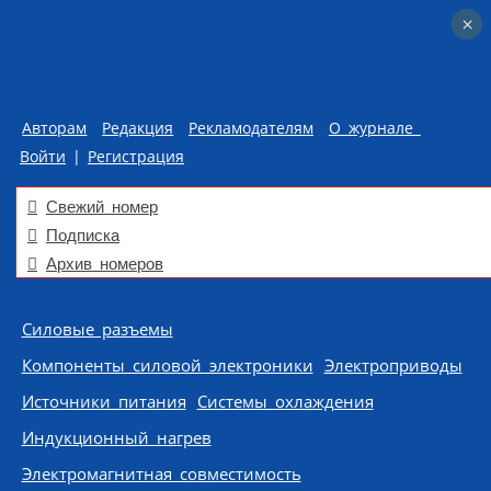
×
×
Авторам
Редакция
Рекламодателям
О журнале
Войти
|
Регистрация
Свежий номер
Подписка
Архив номеров
Skip to content
Силовые разъемы
Компоненты силовой электроники
Электроприводы
Источники питания
Системы охлаждения
Индукционный нагрев
Электромагнитная совместимость