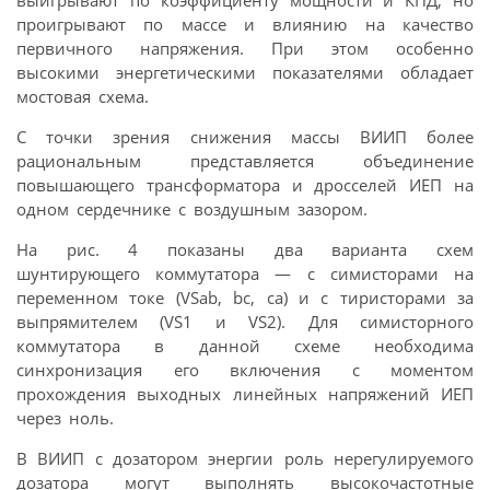
выигрывают по коэффициенту мощности и КПД, но
проигрывают по массе и влиянию на качество
первичного напряжения. При этом особенно
высокими энергетическими показателями обладает
мостовая схема.
С точки зрения снижения массы ВИИП более
рациональным представляется объединение
повышающего трансформатора и дросселей ИЕП на
одном сердечнике с воздушным зазором.
На рис. 4 показаны два варианта схем
шунтирующего коммутатора — с симисторами на
переменном токе (VSab, bc, ca) и с тиристорами за
выпрямителем (VS1 и VS2). Для симисторного
коммутатора в данной схеме необходима
синхронизация его включения с моментом
прохождения выходных линейных напряжений ИЕП
через ноль.
В ВИИП с дозатором энергии роль нерегулируемого
дозатора могут выполнять высокочастотные