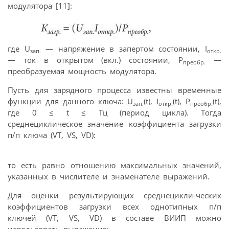
модулятора [11]:
где U
— напряжение в запертом состоянии, I
зап.
откр.
— ток в открытом (вкл.) состоянии, P
—
пpeoбp.
преобразуемая мощность модулятора.
Пусть для зарядного процесса известны временные
функции для данного ключа: U
(t), I
(t), P
(t),
зап.
откр.
пpeoбp.
где 0 ≤ t ≤ Тц (период цикла). Тогда
среднециклическое значение коэффициента загрузки
п/п ключа (VT, VS, VD):
то есть равно отношению максимальных значений,
указанных в числителе и знаменателе выражений.
Для оценки результирующих среднецикли-ческих
коэффициентов загрузки всех однотипных п/п
ключей (VT, VS, VD) в составе ВИИП можно
использовать выражения: