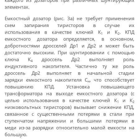
элементах.
Емкостный дозатор (рис. 3а) не требует применения
схем запирания тиристоров в случае их
использования в качестве ключей К
и К
. КПД
1
2
емкостного дозатора определяется, в основном,
добротностями дросселей Др1 и Др2 и может быть
достаточно высоким. При шунтировании с помощью
ключа К
дроссель Др2 выполняет роль
4
индуктивного накопителя. Частично ту же роль
дроссель Др2 выполняет в начальной стадии
зарядки емкостного накопителя С
, что способствует
н
повышению КПД. Установка повышающего
трансформатора на выходе емкостного дозатора (с
целью использования в качестве ключей К
и К
1
2
низковольтных тиристоров) вызывает снижение КПД,
связанное с существенными потерями в стали при
ступенчатом напряжении и большими потерями в
меди из-за разрядки относительно малой емкости на
большую.