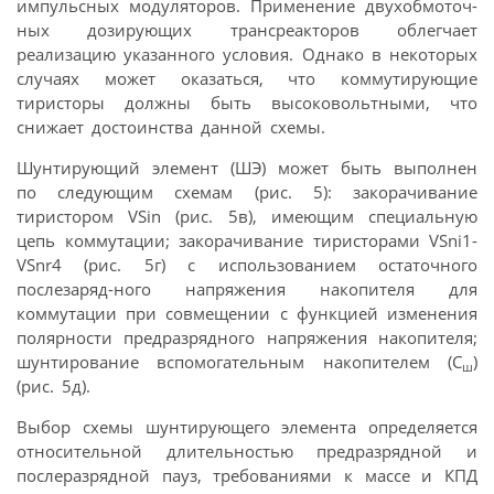
импульсных модуляторов. Применение двухобмоточ-
ных дозирующих трансреакторов облегчает
реализацию указанного условия. Однако в некоторых
случаях может оказаться, что коммутирующие
тиристоры должны быть высоковольтными, что
снижает достоинства данной схемы.
Шунтирующий элемент (ШЭ) может быть выполнен
по следующим схемам (рис. 5): закорачивание
тиристором VSin (рис. 5в), имеющим специальную
цепь коммутации; закорачивание тиристорами VSni1-
VSnr4 (рис. 5г) с использованием остаточного
послезаряд-ного напряжения накопителя для
коммутации при совмещении с функцией изменения
полярности предразрядного напряжения накопителя;
шунтирование вспомогательным накопителем (С
)
ш
(рис. 5д).
Выбор схемы шунтирующего элемента определяется
относительной длительностью предразрядной и
послеразрядной пауз, требованиями к массе и КПД