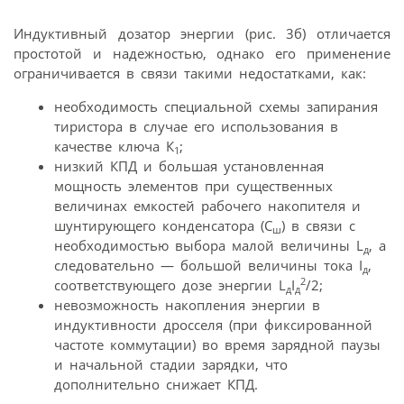
Индуктивный дозатор энергии (рис. 3б) отличается
простотой и надежностью, однако его применение
ограничивается в связи такими недостатками, как:
необходимость специальной схемы запирания
тиристора в случае его использования в
качестве ключа К
;
1
низкий КПД и большая установленная
мощность элементов при существенных
величинах емкостей рабочего накопителя и
шунтирующего конденсатора (С
) в связи с
ш
необходимостью выбора малой величины L
, а
д
следовательно — большой величины тока I
,
д
2
соответствующего дозе энергии L
I
/2;
д
д
невозможность накопления энергии в
индуктивности дросселя (при фиксированной
частоте коммутации) во время зарядной паузы
и начальной стадии зарядки, что
дополнительно снижает КПД.