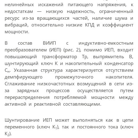
нелинейных искажений питающего напряжения, к
недостаткам — низкую надежность, ограниченный
ресурс из-за вращающихся частей, наличие шума и
вибраций, относительно низкие КПД и коэффициент
мощности.
В состав ВИИП с индуктивно-емкостным
преобразователем (ИЕП) (рис. 2), помимо ИЕП, входит
повышающий трансформатор Тр, выпрямитель В,
шунтирующий ключ К и накопительный конденсатор
С
. Указанная структура характеризуется отсутствием
н
демпфирующего промежуточного накопителя.
Сглаживание низкочастотных возмущений в сети из-
за зарядных процессов осуществляется путем
перераспределения потребляемой мощности между
активной и реактивной составляющими.
Шунтирование ИЕП может выполняться как в цепи
переменного (ключ К
), так и постоянного тока (ключ
1
К
).
2