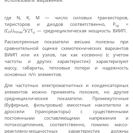
где N, K, M — число силовых транзисторов,
тиристоров и диодов соответственно, Р
=
ср
2
(С
U
)/2Т
— среднециклическая мощность ВИИП.
H
Нmах
ц
Рассмотренные показатели весьма полезны при
сравнительной оценке схемотехнических вариантов
ВИИП или их узлов, так как косвенно (с учетом
частоты и других характеристик) характеризуют
массу, габариты, тепловые потери и надежность
основных п/п элементов.
Для частотных электромагнитных и конденсаторных
элементов можно применять похожие, но другие
среднециклические показатели. Промежуточные
(буферные, фильтровые) емкостные накопители и
дроссели (трансреакторы) с существенными
постоянными составляющими напряжения и
потокосцепления, соответственно, помимо массо-
реактивно-мощностных характеристик должны