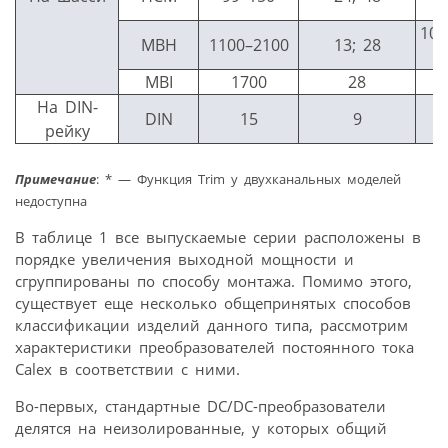
10–
MBH
1100–2100
13; 28
MBI
1700
28
2
На DIN-
DIN
15
9
рейку
Примечание
: * — Функция Trim у двухканальных моделей
недоступна
В таблице 1 все выпускаемые серии расположены в
порядке увеличения выходной мощности и
сгруппированы по способу монтажа. Помимо этого,
существует еще несколько общепринятых способов
классификации изделий данного типа, рассмотрим
характеристики преобразователей постоянного тока
Calex в соответствии с ними.
Во-первых, стандартные DC/DC-преобразователи
делятся на неизолированные, у которых общий