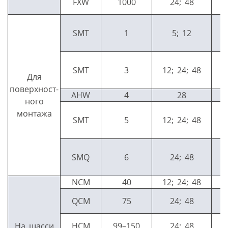
FXW
1000
24; 48
SMT
1
5; 12
SMT
3
12; 24; 48
Для
поверхност­
AHW
4
28
ного
монтажа
SMT
5
12; 24; 48
SMQ
6
24; 48
NCM
40
12; 24; 48
QCM
75
24; 48
На шасси
HCM
99–150
24; 48