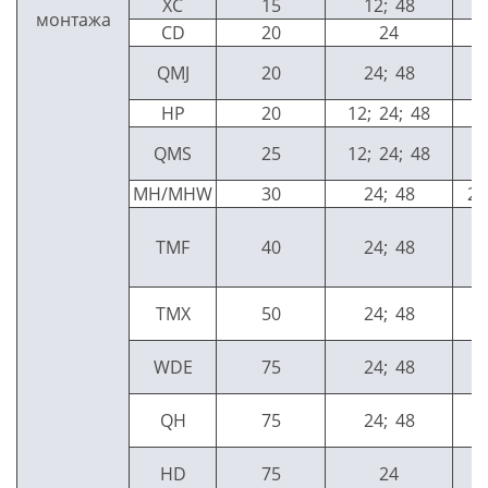
XC
15
12; 48
монтажа
CD
20
24
QMJ
20
24; 48
HP
20
12; 24; 48
QMS
25
12; 24; 48
MH/MHW
30
24; 48
2:
TMF
40
24; 48
TMX
50
24; 48
WDE
75
24; 48
QH
75
24; 48
HD
75
24