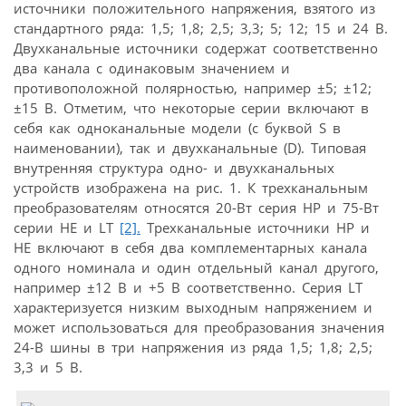
источники положительного напряжения, взятого из
стандартного ряда: 1,5; 1,8; 2,5; 3,3; 5; 12; 15 и 24 В.
Двухканальные источники содержат соответственно
два канала с одинаковым значением и
противоположной полярностью, например ±5; ±12;
±15 В. Отметим, что некоторые серии включают в
себя как одноканальные модели (с буквой S в
наименовании), так и двух­канальные (D). Типовая
внутренняя структура одно- и двухканальных
устройств изображена на рис. 1. К трехканальным
преобразователям относятся 20-Вт серия HP и 75-Вт
серии HE и LT
[2].
Трехканальные источники HP и
HE включают в себя два комплементарных канала
одного номинала и один отдельный канал другого,
например ±12 В и +5 В соответственно. Серия LT
характеризуется низким выходным напряжением и
может использоваться для преобразования значения
24-В шины в три напряжения из ряда 1,5; 1,8; 2,5;
3,3 и 5 В.