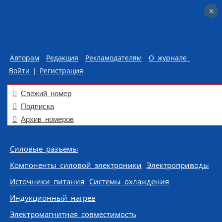
×
×
Авторам
Редакция
Рекламодателям
О журнале
Войти
|
Регистрация
Свежий номер
Подписка
Архив номеров
Skip to content
Силовые разъемы
Компоненты силовой электроники
Электроприводы
Источники питания
Системы охлаждения
Индукционный нагрев
Электромагнитная совместимость