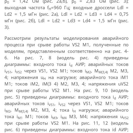
р
= 1,42 Ом (рис. 2а,б), р
= 2,83 Ом (рис. 3);
0
0
выходная частота f
=960 Гц; входные дроссели Ldl =
H
Ld2 = 1,5 мГн (рис. 2а), Ldl = Ld2 = Ld3 = Ld4 = 0,75
мГн (рис. 2б), Ldl = Ld2 = Ld3 = Ld4 = 1,5 мГн (рис.
3).
Рассмотрим результаты моделирования аварийного
процесса при срыве работы VS2 М1, полученные по
моделям, представленным соответственно на рис. 4-
6. На рис. 7, 8 (модель рис. 4) приведены
диаграммы: входного тока i
АИР; аварийных токов
d
i
, i
через VS1, VS2 М1; токов i
, М
М2, М3,
VS1
VS2
M2
M(3,4)
4; напряжения u
на нагрузке; аварийного тока iM1
H
М1; токов iM2, iM(3 4) М2, М3, 4; напряжения uVS2
при срыве работы VS2 М1. На рис. 9, 10 (модель
рис. 5) приведены диаграммы: входного тока i
АИР;
d
аварийных токов i
, i
через VS1, VS2 М1; токов
VS1
VS2
i
, М
М2, М3, 4; тока i
нагрузки; аварийного
M2
M(3,4)
H
тока i
М1; токов i
, i
М3, М4; напряжения u
M1
M3
M4
VS2
при срыве работы VS2 М1. На рис. 11, 12 (модель
рис. 6) приведены диаграммы: входного тока id АИР;