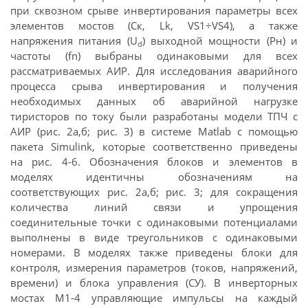
при сквозном срыве инвертирования параметры всех
элементов мостов (Ск, Lk, VS1÷VS4), а также
напряжения питания (U
) выходной мощности (Рн) и
d
частоты (fn) выбраны одинаковыми для всех
рассматриваемых АИР. Для исследования аварийного
процесса срыва инвертирования и получения
необходимых данных об аварийной нагрузке
тиристоров по току были разработаны модели ТПЧ с
АИР (рис. 2а,б; рис. 3) в системе Matlab с помощью
пакета Simulink, которые соответственно приведены
на рис. 4-6. Обозначения блоков и элементов в
моделях идентичны обозначениям на
соответствующих рис. 2а,б; рис. 3; для сокращения
количества линий связи и упрощения
соединительные точки с одинаковыми потенциалами
выполнены в виде треугольников с одинаковыми
номерами. В моделях также приведены блоки для
контроля, измерения параметров (токов, напряжений,
времени) и блока управления (СУ). В инверторных
мостах М1-4 управляющие импульсы на каждый