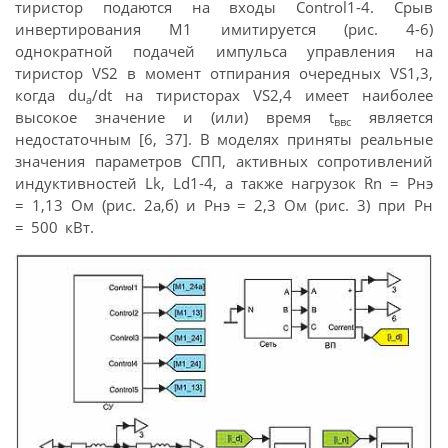
тиристор подаются на входы Control1-4. Срыв
инвертирования М1 имитируется (рис. 4-6)
однократной подачей импульса управления на
тиристор VS2 в момент отпирания очередных VS1,3,
когда du
/dt на тиристорах VS2,4 имеет наиболее
a
высокое значение и (или) время t
является
ввс
недостаточным [6, 37]. В моделях приняты реальные
значения параметров СПП, активных сопротивлений
индуктивностей Lk, Ld1-4, а также нагрузок Rn = Рнэ
= 1,13 Ом (рис. 2а,б) и Рнэ = 2,3 Ом (рис. 3) при Рн
= 500 кВт.