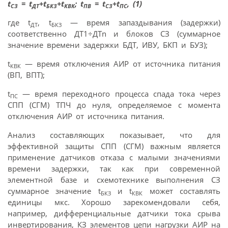
t
= t
+t
+t
; t
= t
+t
, (1)
СЗ
ДТ
БКЗ
КВК
ПВ
СЗ
ПС
где t
, t
— время запаздывания (задержки)
ДТ
БКЗ
соответственно ДТ1÷ДТn и блоков СЗ (суммарное
значение времени задержки БДТ, ИВУ, БКП и БУЗ);
t
— время отключения АИР от источника питания
КВК
(ВП, ВПТ);
t
— время переходного процесса спада тока через
ПС
СПП (СГМ) ТПЧ до нуля, определяемое с момента
отключения АИР от источника питания.
Анализ составляющих показывает, что для
эффективной защиты СПП (СГМ) важным является
применение датчиков отказа с малыми значениями
времени задержки, так как при современной
элементной базе и схемотехнике выполнения СЗ
суммарное значение t
и t
может составлять
БКЗ
КВК
единицы мкс. Хорошо зарекомендовали себя,
например, дифференциальные датчики тока срыва
инвертирования, КЗ элементов цепи нагрузки АИР на