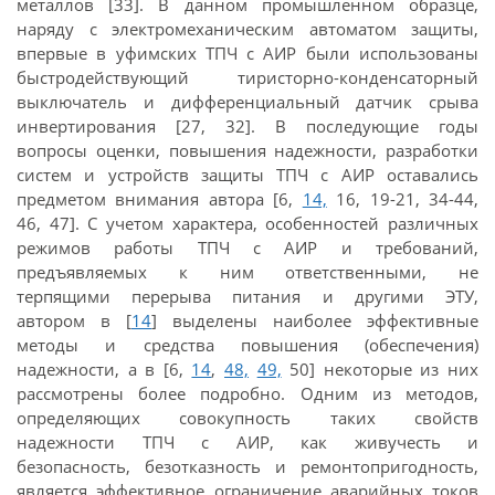
металлов [33]. В данном промышленном образце,
наряду с электромеханическим автоматом защиты,
впервые в уфимских ТПЧ с АИР были использованы
быстродействующий тиристорно-конденсаторный
выключатель и дифференциальный датчик срыва
инвертирования [27, 32]. В последующие годы
вопросы оценки, повышения надежности, разработки
систем и устройств защиты ТПЧ с АИР оставались
предметом внимания автора [6,
14,
16, 19-21, 34-44,
46, 47]. С учетом характера, особенностей различных
режимов работы ТПЧ с АИР и требований,
предъявляемых к ним ответственными, не
терпящими перерыва питания и другими ЭТУ,
автором в [
14
] выделены наиболее эффективные
методы и средства повышения (обеспечения)
надежности, а в [6,
14
,
48,
49,
50] некоторые из них
рассмотрены более подробно. Одним из методов,
определяющих совокупность таких свойств
надежности ТПЧ с АИР, как живучесть и
безопасность, безотказность и ремонтопригодность,
является эффективное ограничение аварийных токов