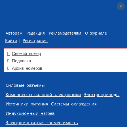
×
×
Авторам
Редакция
Рекламодателям
О журнале
Войти
|
Регистрация
Свежий номер
Подписка
Архив номеров
Skip to content
Силовые разъемы
Компоненты силовой электроники
Электроприводы
Источники питания
Системы охлаждения
Индукционный нагрев
Электромагнитная совместимость