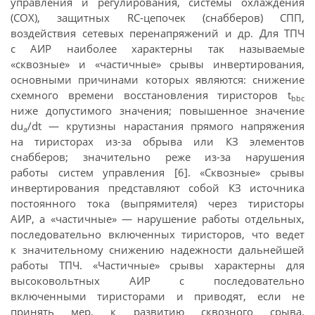
управления и регулирования, системы охлаждения
(СОХ), защитных RC-цепочек (снабберов) СПП,
воздействия сетевых перенапряжений и др. Для ТПЧ
с АИР наиболее характерны так называемые
«сквозные» и «частичные» срывы инвертирования,
основными причинами которых являются: снижение
схемного времени восстановления тиристоров t
bbc
ниже допустимого значения; повышенное значение
du
/dt — крутизны нарастания прямого напряжения
a
на тиристорах из-за обрыва или КЗ элементов
снабберов; значительно реже из-за нарушения
работы систем управления [6]. «Сквозные» срывы
инвертирования представляют собой КЗ источника
постоянного тока (выпрямителя) через тиристоры
АИР, а «частичные» — нарушение работы отдельных,
последовательно включенных тиристоров, что ведет
к значительному снижению надежности дальнейшей
работы ТПЧ. «Частичные» срывы характерны для
высоковольтных АИР с последовательно
включенными тиристорами и приводят, если не
принять мер, к развитию сквозного срыва.