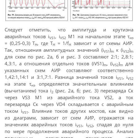
Следует отметить, что амплитуда и крутизна
аварийных токов i
, i
М1 на начальном этапе τ
VS1
VS2
нэ
= (0,25-0,3) Т
, где Т
= 1/f
зависит и от схемы АИР.
H
H
H
Так, отношения амплитудных значений (i
)
к (i
)
VS1
m
VS2
m
для схем по рис. 2а, б и рис. 3 составляют 2:1; 2,8:1;
4,3:1, а отношения отдельно токов (iVS1)
, (i
)
для
m
VS2
m
указанных схем АИР составляют соответственно
1,42:1,14:1 и 3:1,7:1. Разница значений токов i
, i
VS1
VS2
на этапе τ
определяется значительным влиянием
нэ
(вычитанием) тока i
(рис. 2а, б; рис. 3) перезаряда Ск
2
через VS3 М1 из аварийного тока VS2, а ток
перезаряда Ск через VD4 складывается с аварийным
током i
. Влияние токов других мостов, как видно
VS1
из диаграмм, зависит от схем АИР, отражается на
значениях аварийных токов i
, i
, спадая до нуля
VS1
VS2
по мере продолжения аварийного процесса. Анализ
полученных результатов показывает, что