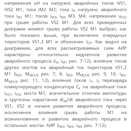
напряжения uH на нагрузке; аварийных токов iVS1,
iVS2 М1, тока iM2 М2; тока i
нагрузки; аварийного
H
тока i
М1; токов i
, i
М3, М4; напряжения u
M1
M3
M4
VS2
при срыве работы VS2 М1. Для всех приведенных
диаграмм момент срыва работы VS2 М1 выбран, как
было показано выше, при включении очередных
тиристоров VS1,3 М1 и обозначен t
. Как видно на
CP
диаграммах, для всех рассматриваемых схем АИР
характерны: относительно медленное развитие
аварийного процесса (i
, i
рис. 7-12), влияние токов
d
M1
других мостов на аварийный ток тиристоров VS1,2
М1 (i
, М
рис. 7, 8; i
, М
рис. 9, 10; i
,
M2
M(3,4)
M2
M(3,4)
M2
М
рис. 11, 12), влияние токов i
, i
перезаряда
M(3,4)
1
2
коммутирующего конденсатора С
на аварийные токи
к
i
, i
моста М1, значительное отличие амплитуды
VS1
VS2
и крутизны нарастания di
/dt аварийного тока через
ав
VS1, VS2 в начале развития аварийного процесса,
исключение влияния срыва работы М1 на
возникновение и развитие аварийного процесса в
остальных мостах АИР (i
, i
, i
рис. 7-12).
M2
M3
M4