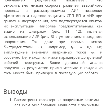
относительно низкая скорость развития аварийного
процесса в рассматриваемых АИР позволяет
эффективно и надежно защитить СПП ВП и АИР при
срывах инвертирования, что подтверждается опытом
их эксплуатации. Наиболее предпочтительным, как
видно из диаграмм (рис. 11, 12), является
использование АИР (рис. 3) с умножением выходного
напряжения. Так, даже при весьма низком
быстродействии СЗ, например, t
= 0,5 мс,
C3
амплитудные значения аварийных токов i
и
VS1
особенно i
находятся ниже параметров допустимой
VS2
рабочей перегрузки. Более детальный анализ
полученных результатов применительно к каждой из
схем может быть приведен в последующих работах.
Выводы
Рассмотрены характерные аварийные режимы
для схем АИР большой мощности с закрытым