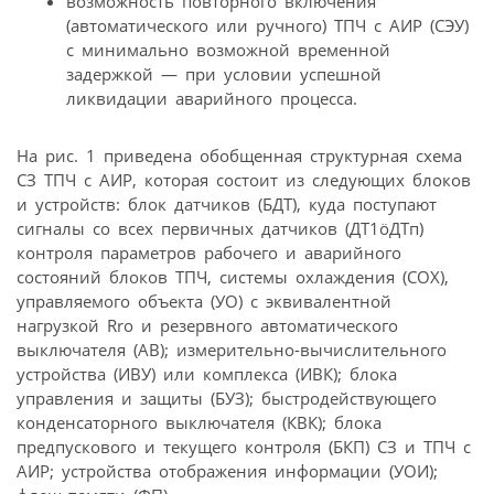
возможность повторного включения
(автоматического или ручного) ТПЧ с АИР (СЭУ)
с минимально возможной временной
задержкой — при условии успешной
ликвидации аварийного процесса.
На рис. 1 приведена обобщенная структурная схема
СЗ ТПЧ с АИР, которая состоит из следующих блоков
и устройств: блок датчиков (БДТ), куда поступают
сигналы со всех первичных датчиков (ДТ1öДТп)
контроля параметров рабочего и аварийного
состояний блоков ТПЧ, системы охлаждения (СОХ),
управляемого объекта (УО) с эквивалентной
нагрузкой Rro и резервного автоматического
выключателя (АВ); измерительно-вычислительного
устройства (ИВУ) или комплекса (ИВК); блока
управления и защиты (БУЗ); быстродействующего
конденсаторного выключателя (КВК); блока
предпускового и текущего контроля (БКП) СЗ и ТПЧ с
АИР; устройства отображения информации (УОИ);