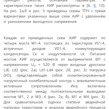
принцип работы, основные параметры и
характеристики таких АИР рассмотрены в [6,
9
, 10].
На рис. 2а,б и рис. 3 приведены схемы ТПЧ с тремя
вариантами указанных выше схем АИР с удвоением
и умножением выходного напряжения.
Каждая из приведенных схем АИР содержит по
четыре моста М1-4, состоящих из тиристоров VS1-4,
встречных диодов VD1-4, коммутирующих
конденсатора Ск и индуктивности Lk. Питание
мостов АИР осуществляется от выпрямителя ВП с
напряжением U
= 520 В через входные дроссели
d
Ldl, Ld2 (рис. 2а), Ld1-Ld4 (рис. 2б, рис. 3). Нагрузка
(УО), представляющая собой скомпенсированный
нагрузочный колебательный контур с эквивалентным
активным сопротивлением Инэ, включена
соответственно между положительными выводами
мостов М1, 2 и М3, 4 (рис. 2а, б), М1 и М4 (рис. 3).
Для сравнительной оценки степени аварийной
нагрузки тиристоров и анализа аварийного процесса