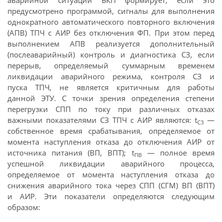
аварийной ситуации БКП формирует, если это
предусмотрено программой, сигналы для выполнения
однократного автоматического повторного включения
(АПВ) ТПЧ с АИР без отключения ФП. При этом перед
выполнением АПВ реализуется дополнительный
(послеаварийный) контроль и диагностика СЗ, если
перерыв, определяемый суммарным временем
ликвидации аварийного режима, контроля СЗ и
пуска ТПЧ, не является критичным для работы
данной ЭТУ. С точки зрения определения степени
перегрузки СПП по току при различных отказах
важными показателями СЗ ТПЧ с АИР являются: t
—
C3
собственное время срабатывания, определяемое от
момента наступления отказа до отключения АИР от
источника питания (ВП, ВПТ); t
— полное время
ПВ
успешной ликвидации аварийного процесса,
определяемое от момента наступления отказа до
снижения аварийного тока через СПП (СГМ) ВП (ВПТ)
и АИР. Эти показатели определяются следующим
образом: