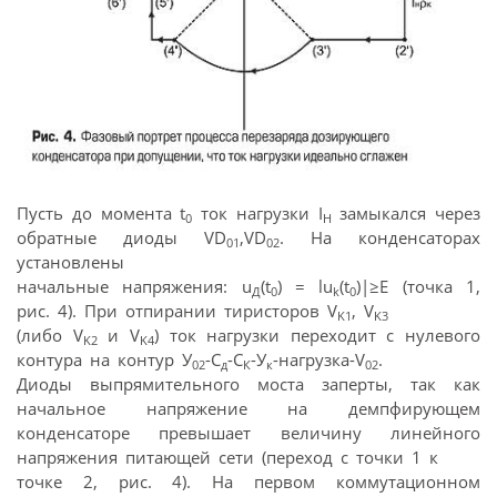
Пусть до момента t
ток нагрузки I
замыкался через
0
H
обратные диоды VD
,VD
. На конденсаторах
01
02
установлены
начальные напряжения: u
(t
) = lu
(t
)|≥E (точка 1,
Д
0
k
0
рис. 4). При отпирании тиристоров V
, V
K1
K3
(либо V
и V
) ток нагрузки переходит с нулевого
K2
K4
контура на контур У
-С
-С
-У
-нагрузка-V
.
02
д
К
к
02
Диоды выпрямительного моста заперты, так как
начальное напряжение на демпфирующем
конденсаторе превышает величину линейного
напряжения питающей сети (переход с точки 1 к
точке 2, рис. 4). На первом коммутационном