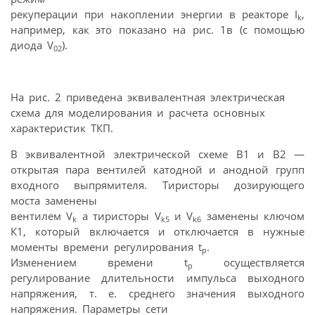
рекуперации при накоплении энергии в реакторе I
,
k
например, как это показано на рис. 1в (с помощью
диода V
).
02
На рис. 2 приведена эквивалентная электрическая
схема для моделирования и расчета основных
характеристик ТКП.
В эквивалентной электрической схеме В1 и В2 —
открытая пара вентилей катодной и анодной групп
входного выпрямителя. Тиристоры дозирующего
моста заменены
вентилем V
а тиристоры V
и V
заменены ключом
k
k5
k6
К1, который включается и отключается в нужные
моменты времени регулирования t
.
p
Изменением времени t
осуществляется
p
регулирование длительности импульса выходного
напряжения, т. е. среднего значения выходного
напряжения. Параметры сети