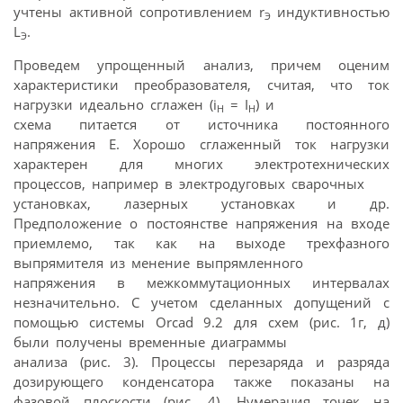
учтены активной сопротивлением r
индуктивностью
Э
L
.
Э
Проведем упрощенный анализ, причем оценим
характеристики преобразователя, считая, что ток
нагрузки идеально сглажен (i
= I
) и
H
H
схема питается от источника постоянного
напряжения Е. Хорошо сглаженный ток нагрузки
характерен для многих электротехнических
процессов, например в электродуговых сварочных
установках, лазерных установках и др.
Предположение о постоянстве напряжения на входе
приемлемо, так как на выходе трехфазного
выпрямителя из менение выпрямленного
напряжения в межкоммутационных интервалах
незначительно. С учетом сделанных допущений с
помощью системы Orcad 9.2 для схем (рис. 1г, д)
были получены временные диаграммы
анализа (рис. 3). Процессы перезаряда и разряда
дозирующего конденсатора также показаны на
фазовой плоскости (рис. 4). Нумерация точек на