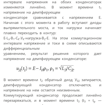
интервале напряжения на обоих конденсаторах
изменяются линейно. В момент времени t
1
напряжение на демпфирующем
конденсаторе сравнивается с напряжением Е.
Начиная с этого момента в работу вступают диоды
выпрямительного моста, и ток нагрузки начинает
плавно переходить в контур:
E-L
-В
-С
-У
-нагрузка-В
-E. На этом коммутационном
э
1
К
К
2
интервале напряжение и токи в схеме описываются
дифференциальным
уравнением, результат решения которого дает
напряжение на демпфирующем конденсаторе:
В момент времени t
обратный диод У
запирается,
2
02
демпфирующий конденсатор отключается, и
напряжение на нем остается неизменным.
Коммутирующий конденсатор продолжает линейно
перезаряжаться, и в момент времени t
(t
= t
—
3
3
p