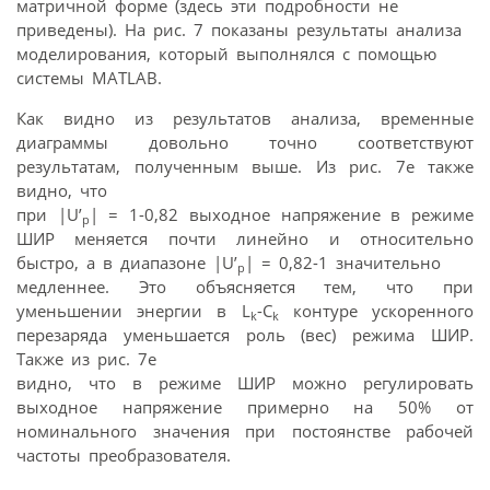
матричной форме (здесь эти подробности не
приведены). На рис. 7 показаны результаты анализа
моделирования, который выполнялся с помощью
системы MATLAB.
Как видно из результатов анализа, временные
диаграммы довольно точно соответствуют
результатам, полученным выше. Из рис. 7е также
видно, что
при |U’
| = 1-0,82 выходное напряжение в режиме
p
ШИР меняется почти линейно и относительно
быстро, а в диапазоне |U’
| = 0,82-1 значительно
p
медленнее. Это объясняется тем, что при
уменьшении энергии в L
-C
контуре ускоренного
k
k
перезаряда уменьшается роль (вес) режима ШИР.
Также из рис. 7е
видно, что в режиме ШИР можно регулировать
выходное напряжение примерно на 50% от
номинального значения при постоянстве рабочей
частоты преобразователя.