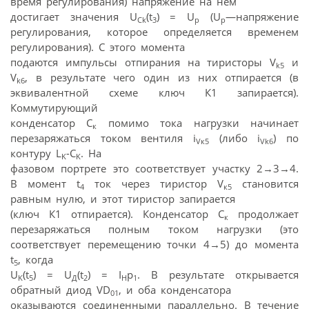
время регулирования) напряжение на нем
достигает значения U
(t
) = U
(U
—напряжение
Ck
3
p
p
регулирования, которое определяется временем
регулирования). С этого момента
подаются импульсы отпирания на тиристоры V
и
k5
V
, в результате чего один из них отпирается (в
k6
эквивалентной схеме ключ К1 запирается).
Коммутирующий
конденсатор С
помимо тока нагрузки начинает
к
перезаряжаться током вентиля i
(либо i
) по
Vк5
Vk6
контуру L
-C
. На
K
K
фазовом портрете это соответствует участку 2→3→4.
В момент t
ток через тиристор V
становится
4
к5
равным нулю, и этот тиристор запирается
(ключ К1 отпирается). Конденсатор С
продолжает
к
перезаряжаться полным током нагрузки (это
соответствует перемещению точки 4→5) до момента
t
, когда
5
U
(t
) = U
(t
) = I
p
. В результате открывается
K
5
Д
2
H
1
обратный диод VD
, и оба конденсатора
01
оказываются соединенными параллельно. В течение