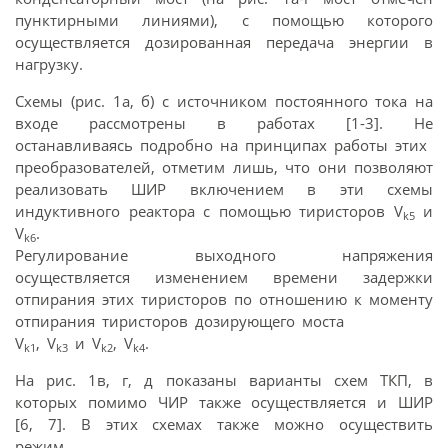
пунктирными линиями), с помощью которого
осуществляется дозированная передача энергии в
нагрузку.
Схемы (рис. 1а, б) с источником постоянного тока на
входе рассмотрены в работах [1-3]. Не
останавливаясь подробно на принципах работы этих
преобразователей, отметим лишь, что они позволяют
реализовать ШИР включением в эти схемы
индуктивного реактора с помощью тиристоров V
и
k5
V
.
k6
Регулирование выходного напряжения
осуществляется изменением времени задержки
отпирания этих тиристоров по отношению к моменту
отпирания тиристоров дозирующего моста
V
, V
и V
, V
.
k1
k3
k2
k4
На рис. 1в, г, д показаны варианты схем ТКП, в
которых помимо ЧИР также осуществляется и ШИР
[6, 7]. В этих схемах также можно осуществить
режим