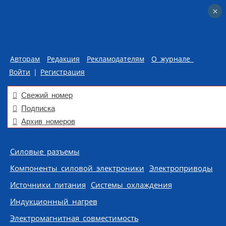
×
×
Авторам
Редакция
Рекламодателям
О журнале
Войти
|
Регистрация
Свежий номер
Подписка
Архив номеров
Skip to content
Силовые разъемы
Компоненты силовой электроники
Электроприводы
Источники питания
Системы охлаждения
Индукционный нагрев
Электромагнитная совместимость